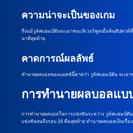
ความน่าจะเป็นของเกม
ถึงแม้วูล์ฟแฮมป์ตันจะเอาชนะลิเวอร์พูลเมื่อต้นสัปดาห์ท
นาทีสุดท้าย
คาดการณ์ผลลัพธ์
ทำนายผลบอลของแมตช์นี้คาดว่า วูล์ฟแฮมป์ตัน จะเอาชน
การทำนายผลบอลแบบ
การทำนายผลบอลในการแข่งขันระหว่าง วูล์ฟแฮมป์ตัน แล
แข่งขันจนถึงรอบ 16 ทีมสุดท้าย ทำนายผลบอลเป็นเรื่อง