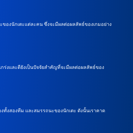
นะของนักเตะแต่ละคน ซึ่งจะมีผลต่อผลลัพธ์ของเกมอย่าง
งแกร่งและดียังเป็นปัจจัยสำคัญที่จะมีผลต่อผลลัพธ์ของ
งทั้งสองทีม และสมรรถนะของนักเตะ ดังนั้นเราคาด