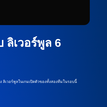
 ลิเวอร์พูล 6
ง ลิเวอร์พูลในเกมเปิดตัวของทั้งสองทีมในรอบนี้