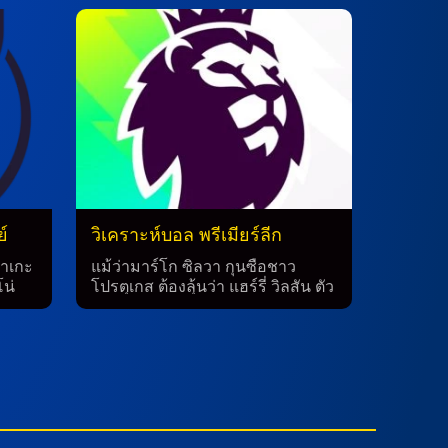
์
วิเคราะห์บอล พรีเมียร์ลีก
แอธ
อังกฤษ ฟูแล่ม vs เวสต์แฮม
ทาเกะ
แม้ว่ามาร์โก ซิลวา กุนซือชาว
โน่
โปรตุเกส ต้องลุ้นว่า แฮร์รี่ วิลสัน ตัว
ันกับ
รุกคนสำคัญจะพร้อมหรือไม่ หลังมี
ทีมมี
อาการข้อเท้าพลิกจนต้องถูกเปลี่ยน
ู้
ตัวออกในช่วงครึ่งหลังของเกมที่
น
เอาชนะ สเปอร์ส เมื่อวันอาทิตย์ที่
น การ
ผ่านมา ในรายของ เควิน จะชวด
แน่นอนหลังบาดเจ็บเท้าและต้องเข้า
ทีม
รับการผ่าตัด ขณะที่ โยอาคิม
ง
อันเดอร์เซ่น ต้องรอเช็กความฟิต