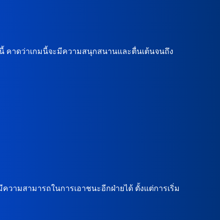
กมนี้ คาดว่าเกมนี้จะมีความสนุกสนานและตื่นเต้นจนถึง
มีความสามารถในการเอาชนะอีกฝ่ายได้ ตั้งแต่การเริ่ม