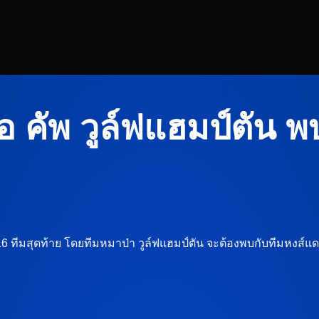
 คัพ วูล์ฟแฮมป์ตัน พบ
บ 16 ทีมสุดท้าย โดยทีมหมาป่า วูล์ฟแฮมป์ตัน จะต้องพบกับทีมหงส์แด