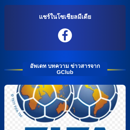
แชร์ในโซเชียลมีเดีย
อัพเดท บทความ ข่าวสารจาก
GClub