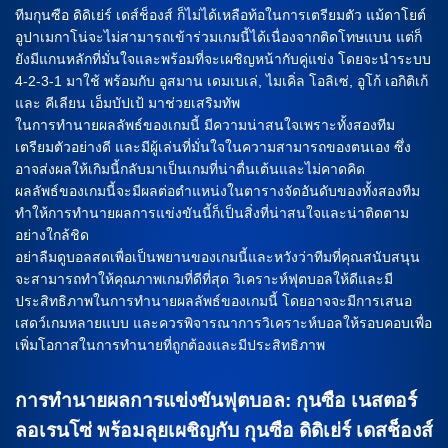
ทีมกุนซือ ดิดิเย่ร์ เดส์ช็องส์ ก็ไม่ได้เหลือท้อในการเตรียมตัว แม้ดาโยต์
อูปาเมกาโน่จะไม่สามารถเข้าร่วมเกมนี้ได้เนื่องจากติดโทษแบน แต่ก็
ยังมีแกนหลักที่มั่นใจและพร้อมที่จะเผชิญหน้ากับคู่แข่ง โดยจะนำระบบ
4-2-3-1 มาใช้ พร้อมกับ อูสมาน เดมเบเล่, ไมเคิ่ล โอลิเซ่, อูโก้ เอกิติเก้
และ คีเลียน เอ็มบัปเป้ มาช่วยเสริมทัพ
ในการทำนายผลลัพธ์ของเกมนี้ มีความน่าสนใจเพราะทั้งสองทีม
เตรียมตัวอย่างดี และมีผู้เล่นที่มั่นใจในความสามารถของตนเอง ซึ่ง
อาจส่งผลให้เกิมนี้กลับมาเป็นเกมที่น่าตื่นเต้นและไม่คาดคิด
ผลลัพธ์ของเกมนี้จะมีผลต่อตำแหน่งในตารางจัดอันดับของทั้งสองทีม
ทำให้การทำนายผลการแข่งขันนี้ก็เป็นสิ่งที่น่าสนใจและน่าติดตาม
อย่างใกล้ชิด
อย่าลืมดูบอลสดเพื่อเป็นพยานของเกมนี้และหวังว่าทีมที่คุณสนับสนุน
จะสามารถทำให้คุณภาพเกมที่ดีที่สุด วิเคราะห์ฟุตบอลให้ดีและมี
ประสิทธิภาพในการทำนายผลลัพธ์ของเกมนี้ โดยอาจจะมีการเสนอ
เสดว์เกมหลายแบบ และควรพิจารณาการวิเคราะห์บอลให้รอบคอบเพื่อ
เพิ่มโอกาสในการทำนายที่ถูกต้องและมีประสิทธิภาพ
การทำนายผลการแข่งขันฟุตบอล: กุนซือ เนสตอร์
ลอเรนโซ่ พร้อมลุยเผชิญกับ กุนซือ ดิดิเย่ร์ เดสช็องส์