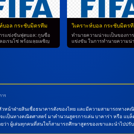
ห์บอล กระชับมิตรทีม
วิเคราะห์บอล กระชับมิตรท
ลอมเบีย vs ฝรั่งเศส
ชาติ แคนาดา vs ไอซ์แลนด
รแข่งขันฟุตบอล: กุนซือ
ทำนายความน่าจะเป็นของกา
ลอเรนโซ่ พร้อมลุยเผชิญ
แข่งขัน ในการทำนายความน่
อ ดิดิเย่ร์ เดส์ช็องส์ ในการ
เป็นของการแข่งขันล่าสุดที่กำ
แข่งขันฟุตบอลครั้งนี้ ทีม
เกิดขึ้น นายใหญ่ เจสซี มาร์ช ไ
นสตอร์ ลอเรนโซ่ จะเผชิญ
เลือกเรียกนักเตะหลักๆ ในทีม
มกุนซือ ดิดิเย่ร์ เดส์ช็องส์
เขาอย่างมิลาน บอร์ยาน, ซามูเ
หย้าของพวกเขา โดยทั้ง
เอตเต้, อิสมาเอล โคเน่, ทายอน
ีการตีความทำนายผลลัพธ์
นาน และ คามาล มิลเลอร์ เพื่อ
่างต่างกัน ทีมกุนซือ เนส
ส่วนสำคัญในการแข่งขัน ส่วน
รนโซ่ มีความมั่นใจจาก
เตะอื่นๆ ในทีมเช่น อัลฟอนโซ่ 
่มีปัญหาตัวเจ็บหรือติดโทษ
โจนาธาน โอโซริโอ้ และ โจ
การ
กมล่าสุด เขาคาดว่าจะใช้
เดวิด ก็จะร่วมทีมในการแข่งขั
รุกแบบ 4-2-3-1 โดยจะมี
สำหรับนายใหญ่ อิวาน ฮาเซ็ค
งหัวหน้าฝ่ายสินเชื่อธนาคารดังของไทย และมีความสามารถทางคณิ
ริอาส, ฮาเมส โรดริเกวซ,
ทีมของนายใหญ่ อิวาน ฮาเซ็ค 
ะเป็นทางคณิตศาสตร์ มาคำนวนสูตรการเล่น บาคาร่า หรือ แบล็คแจ
ส์ ดิอาซ มาเป็นส่วนสำคัญ
นักเตะหลักในทีมเช่น อาร์นอร์ อ
จด้วยว่า ผู้เล่นทุกคนที่สนใจก็สามารถศึกษาสูตรของเขาและนำไปปรั
มตี โดยที่หลุยส์ ซัวเรซ
ทราอุสตาสัน จะเป็นส่วนสำคั
้าที่ทำหัวหอกตามคาด ทีม
การแข่งขัน นอกจากนี้ อัลเบิร์ต