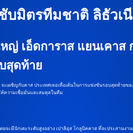
บมิตรทีมชาติ ลิธัวเนี
ญ่ เอ็ดการาส แยนเคาส ก
บสุดท้าย
 จะเผชิญกับคาส ประเทศเหอเทื่อเต้นในการแข่งขันรอบสุดท้ายขอ
ให้ความเชื่อมั่นและสมดุลในทีม
ะมีนักเตะระดับสูงอย่าง เปาลิอุส โกลูบิคคาส ที่จะประสานงานหน้า