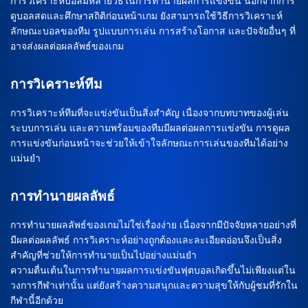
การวิเคราะห์บอลมีหลายวิธีในการทำนายผลการแข่งขัน นอกจากการ
ดูบอลสดและศึกษาสถิติก่อนหน้าเกม ยังสามารถใช้วิธีการวิเคราะห์
ลักษณะบอลของทีม รูปแบบการเล่น การสร้างโอกาส และปัจจัยอื่นๆ ที่
อาจส่งผลต่อผลลัพธ์ของเกม
การวิเคราะห์ทีม
การวิเคราะห์ทีมที่จะแข่งขันเป็นสิ่งสำคัญ เนื่องจากบทบาทของผู้เล่น
ระบบการเล่น และความพร้อมของทีมมีผลต่อผลการแข่งขัน การดูผล
การแข่งขันก่อนหน้าจะช่วยให้เข้าใจลักษณะการเล่นของทีมได้อย่าง
แม่นยำ
การทำนายผลลัพธ์
การทำนายผลลัพธ์ของเกมไม่ใช่เรื่องง่าย เนื่องจากมีปัจจัยหลายอย่างที่
มีผลต่อผลลัพธ์ การวิเคราะห์อย่างถูกต้องและละเอียดอ่อนจึงเป็นสิ่ง
สำคัญที่ช่วยให้การทำนายเป็นไปอย่างแม่นยำ
ความตื่นเต้นในการทำนายผลการแข่งขันฟุตบอลเกิดขึ้นไม่เพียงแต่ใน
วงการกีฬาเท่านั้น แต่ยังสร้างความสนุกและความสุขให้กับผู้ชมที่รักใน
กีฬานี้อีกด้วย