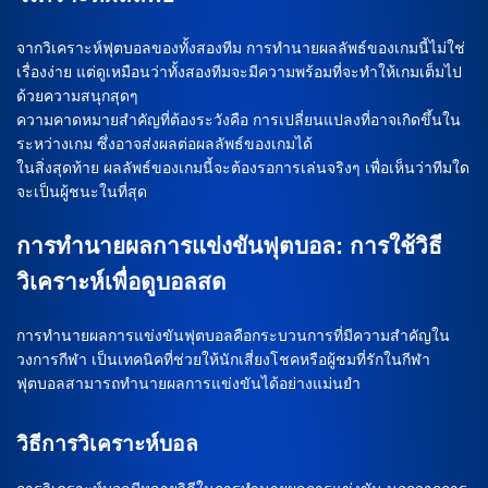
จากวิเคราะห์ฟุตบอลของทั้งสองทีม การทำนายผลลัพธ์ของเกมนี้ไม่ใช่
เรื่องง่าย แต่ดูเหมือนว่าทั้งสองทีมจะมีความพร้อมที่จะทำให้เกมเต็มไป
ด้วยความสนุกสุดๆ
ความคาดหมายสำคัญที่ต้องระวังคือ การเปลี่ยนแปลงที่อาจเกิดขึ้นใน
ระหว่างเกม ซึ่งอาจส่งผลต่อผลลัพธ์ของเกมได้
ในสิ่งสุดท้าย ผลลัพธ์ของเกมนี้จะต้องรอการเล่นจริงๆ เพื่อเห็นว่าทีมใด
จะเป็นผู้ชนะในที่สุด
การทำนายผลการแข่งขันฟุตบอล: การใช้วิธี
วิเคราะห์เพื่อดูบอลสด
การทำนายผลการแข่งขันฟุตบอลคือกระบวนการที่มีความสำคัญใน
วงการกีฬา เป็นเทคนิคที่ช่วยให้นักเสี่ยงโชคหรือผู้ชมที่รักในกีฬา
ฟุตบอลสามารถทำนายผลการแข่งขันได้อย่างแม่นยำ
วิธีการวิเคราะห์บอล