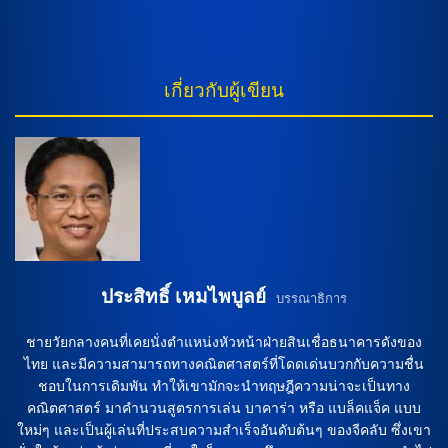
ชนะเป็นไปตามที่คาดหวังต้องพิจารณาจากทักษะและสถิติการพบ
สำคัญอย่างมากสำหรับทั้งสองฝ่าย ทำนายเกมอังกฤษ พบ ญี่ปุ่น
กันในการแข่งขันก่อนหน้านี้ ด้วยความพร้อมในทีมและการ
ก่อนที่ทีมชาติอังกฤษจะเดินทางไปเข้าร่วมการแข่งขันฟุตบอลโลก
สร้างสรรค์ที่ดี ทำให้ทีมชาติไทยมีโอกาสในการชนะเอเชียน คัพ
2026 ที่จะจัดขึ้นในออสเตรเลีย ทีมชาติอังกฤษจะต้อนรับทีมชาติ
2027 รอบคัดเลือก กลุ่มดี เมื่อพบกับเติร์กเมนิสถานในวันอังคารที่
ญี่ปุ่นทีมเบอร์ 1ของเอเชียในเกมเพื่อเตรียมความพร้อมให้ดีที่สุด
เกี่ยวกับผู้เขียน
[…]
การทำนายผลการแข่งขัน จากประวัติการพบกันระหว่างทั้งสอง
ทีม พบกันมาเพียง 3 ครั้ง โดยทีมอังกฤษชนะ 2 ครั้งและเสมอ 1
ครั้ง โดยเกมล่าสุดเมื่อปี 2010 ที่ออสเตรีย ทีม “สิงโตคำราม” ชนะ
ไป 2-1 โดยมี 2 ประตูที่ได้มาจากการที่ผู้เล่นญี่ปุ่นทำเข้าประตูตัว
เองทั้งหมด ความเตรียมพร้อมของทั้งสองฝ่าย ทีมชาติอังกฤษกำลัง
ให้ความสำคัญกับการเตรียมตัวให้ดีที่สุดเพื่อเข้าร่วมการแข่งขัน
ฟุตบอลโลก 2026 อย่างมีประสิทธิภาพ ในขณะที่ทีมชาติญี่ปุ่นก็
ต้องการทดสอบความแข็งแกร่งของทีมเพื่อเตรียมตัวให้ดีที่สุดก่อน
การแข่งขัน วิเคราะห์บอลอังกฤษ พบ ญี่ปุ่น การทำนายเกมนี้เป็น
เรื่องที่น่าตื่นเต้นและน่าสนใจให้กับแฟนๆทั้งสองฝ่าย โดยมีการ
วิเคราะห์ว่าเกมนี้จะเป็นเกมที่มีความสำคัญและน่าติดตามอย่าง
ประสิทธิ์ เหมไพบูลย์
บรรณาธิการ
มาก โดยมีความเท่าเทียมกันระหว่างทั้งสองทีม ดูบอลสด อังกฤษ
พบ ญี่ปุ่น สำหรับแฟนๆทั้งสองฝ่ายที่ต้องการติดตามการแข่งขัน
ชายวัยกลางคนที่เคยนั่งตำแหน่งหัวหน้าฝ่ายสินเชื่อธนาคารดังของ
สดๆ สามารถรับชมการแข่งขันได้ทางช่องทางการถ่ายทอดสด
ไทย และมีความสามารถทางคณิตศาสตร์ที่โดดเด่นบวกกับความชื่น
MONOMAX ในวันอังคารที่ 31 มีนาคม เวลา 01.45 […]
ชอบในการเดิมพัน ทำให้เขามักจะนำทฤษฎีความน่าจะเป็นทาง
คณิตศาสตร์ มาคำนวนสูตรการเล่น บาคาร่า หรือ แบล็คแจ็ค แบบ
ใหม่ๆ และเป็นผู้เล่นที่ประสบความสำเร็จอันดับต้นๆ ของจีคลับ ซึ่งเขา