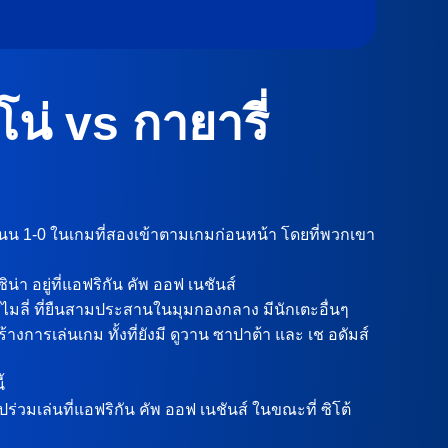
โน่ vs กายารี่
แนน 1-0 ในเกมที่สองเข้าตามเกมก่อนหน้า โดยที่พวกเขา
่า อยู่ที่แอฟริกัน คัพ ออฟ เนชันส์
 อิสไมลี่ ที่ยืนสามประสานในมุมกองกลาง มีนักเตะอื่นๆ
ร้างการเล่นเกม ทั้งที่ยังมี ดูวาน ซาปาต้า และ เช อดัมส์
้
ร่วมเล่นที่แอฟริกัน คัพ ออฟ เนชันส์ ในขณะที่ ซิโต้