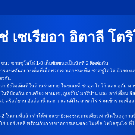
่ เซเรียอา อิตาลี โตริ
กชนะ ซาสซูโอโล่ 1-0 เก็บชัยชนะเป็นนัดที่ 2 ติดต่อกัน
การแข่งขันอย่างเต็มที่เมื่อพวกเขาเอาชนะทีม ซาสซูโอโล่ ด้วยคะ
ยวกัน
า ยังไม่เต็มที่ในด้านร่างกาย ในขณะที่ ซาอุล โกโก้ และ อดัม มาซิน
ี่ ในที่ป้องกัน อาเดรียง ทาเมเซ่, กูเยร์โม่ มารีปาน และ อาร์เดี้ยน
ส, คริสต์ยาน อัสล์ลานี่ และ วาเลนติโน่ ลาซาโร่ ร่วมเข้าร่วมเพื่อส
2-2 ในเกมที่แล้ว ทำให้พวกเขายังคงชนะเกมเดียวเท่านั้นในฤดูกาลนี
โร่ บอร์เรลลี่ พร้อมกับการขาดการเล่นของ ไมเคิ่ล โฟโลรุนโช่ ที่ไป