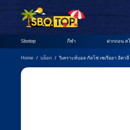
Sbotop
กีฬา
ฝากถอน สโ
Home
/
/
บล็อก
วิเคราะห์บอล กัลโช่ เซเรียอา อิตาลี 