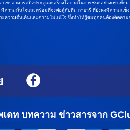
ห้พวกเขาสามารถปิดประตูและสร้างโอกาสในการชนะอย่างเท่าเทียม
มีความมั่นใจและพร้อมที่จะต่อสู้กับทีม กายารี่ ที่ยังคงมีความแข็
้วยความตื่นเต้นและความไม่แน่ใจ ซึ่งทำให้ผู้ชมทุกคนต้องติดตาม
ย
ัพเดท บทความ ข่าวสารจาก GCl