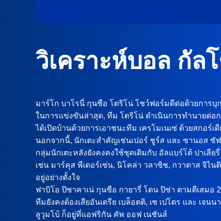
วิเคราะห์บอล กัลโช
มาร์โก บาโรนี่ กุนซือ โตริโน่ โชว์ฟอร์มดีต่อด้วยการบุ
ในการแข่งขันล่าสุด, ทีม โตริโน่ ดำเนินการทำนายต่อ
ได้เปิดบ้านด้วยการเอาชนะทีม เครโมเนเซ่ ด้วยสกอร์เดี
นอกจากนี้, นักเตะสำคัญเช่นเปอร์ ชูร์ส และ ซานอส ซัฟว่
กลุ่มนักเตะหลังยังคงคงใช้ชุดเดิมกับ อัลแบร์โต้ ปาเลียร
เช่น มาร์คุส พีเดอร์เซ่น, นิโคล่า วลาซิช, กวาตาส จิไนติ
อยู่อย่างตั้งใจ
ฟาบิโอ ปิซาคาเน่ กุนซือ กายารี่ โดน ปิซ่า ตามตีเสมอ 
ทีมยังคงต้องเสียอันเดรีย เบล็อตติ, เซ เปโดร และ เจนนา
ลูวุมโบ้ ก็อยู่ที่แอฟริกัน คัพ ออฟ เนชันส์