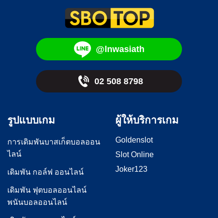
@lnwasiath
02 508 8798
รูปแบบเกม
ผู้ให้บริการเกม
Goldenslot
การเดิมพันบาสเก็ตบอลออน
ไลน์
Slot Online
Joker123
เดิมพัน กอล์ฟ ออนไลน์
เดิมพัน ฟุตบอลออนไลน์
พนันบอลออนไลน์