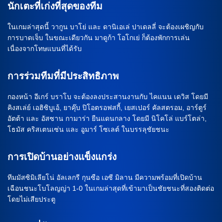
นักเตะที่เก่งที่สุดของทีม
ในเกมล่าสุดนี้ วากูน บาโย่ และ ดานิเอเล่ ปาเดลลี่ จะต้องเผชิญกับ
การบาดเจ็บ ในขณะเดียวกัน มาดูก้า โอโกเย่ ก็ต้องพักการเล่น
เนื่องจากโทษแบนที่ได้รับ
การร่วมทีมที่มีประสิทธิภาพ
กองหน้า อีเกร์ บราโบ จะต้องลงประสานงานกับ ไคแนน เดวิส โดยมี
คิงสเล่ย์ เอฮิซิบูเอ้, ยาคุ๊บ ปิโอตรอฟสกี้, เยสเปอร์ คัลสตรอม, อาร์ตูร์
อัตต้า และ อัสซาน กามาร่า ยืนแดนกลาง โดยมี นิโคโล่ แบร์โตล่า,
โธมัส คริสเตนเซ่น และ อูมาร์ โซเลต์ ในบรรลุชัยชนะ
การเปิดบ้านอย่างแข็งแกร่ง
ทีมมัสซิมิเลียโน่ อัลเลกรี กุนซือ เอซี มิลาน มีความพร้อมที่เปิดบ้าน
เฉือนชนะโบโลญญ่า 1-0 ในเกมล่าสุดที่เข้ามาเป็นชัยชนะที่สองติดต่อ
โดยไม่เสียประตู