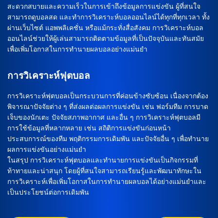
สะดวกสบายและความเร็วในการเข้าถึงข้อมูลการแข่งขัน ผู้ที่สนใจ
สามารถดูบอลสด และทำการวิเคราะห์บอลออนไลน์ได้ทุกที่ทุกเวลา ทั้ง
ผ่านเว็บไซต์ แอพพลิเคชั่น หรือแม้กระทั่งสื่อสังคม การวิเคราะห์บอล
ออนไลน์ช่วยให้ผู้เล่นสามารถติดตามข้อมูลที่เป็นปัจจุบันและทันสมัย
เพื่อเพิ่มโอกาสในการทำนายผลบอลอย่างแม่นยำ
การวิเคราะห์ฟุตบอล
การวิเคราะห์ฟุตบอลเป็นกระบวนการที่ค่อนข้างซับซ้อน เนื่องจากต้อง
พิจารณาปัจจัยต่าง ๆ ที่ส่งผลต่อผลการแข่งขัน เช่น ฟอร์มทีม การบาด
เจ็บของนักเตะ ปัจจัยสภาพอากาศ และอื่น ๆ การวิเคราะห์ฟุตบอลมี
การใช้ข้อมูลที่หลากหลาย เช่น สถิติการแข่งขันก่อนหน้า
ประสบการณ์ของทีม พฤติกรรมการเดิมพัน และปัจจัยอื่น ๆ เพื่อทำนาย
ผลการแข่งขันอย่างแม่นยำ
ในสรุป การวิเคราะห์ฟุตบอลและทำนายการแข่งขันเป็นกิจกรรมที่
ท้าทายและน่าสนุก โดยผู้ที่สนใจสามารถเรียนรู้และพัฒนาทักษะใน
การวิเคราะห์เพื่อเพิ่มโอกาสในการทำนายผลบอลได้อย่างแม่นยำและ
เป็นประโยชน์ต่อการเดิมพัน