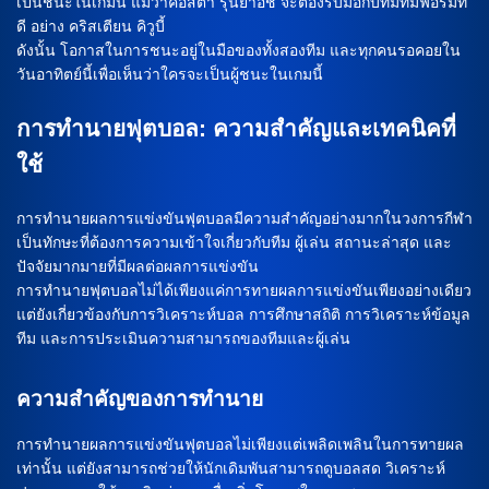
เป็นชนะในเกมนี้ แม้ว่าคอสต้า รุนยาอิช จะต้องรับมือกับทีมที่มีฟอร์มที่
ดี อย่าง คริสเตียน คิวูบี้
ดังนั้น โอกาสในการชนะอยู่ในมือของทั้งสองทีม และทุกคนรอคอยใน
วันอาทิตย์นี้เพื่อเห็นว่าใครจะเป็นผู้ชนะในเกมนี้
การทำนายฟุตบอล: ความสำคัญและเทคนิคที่
ใช้
การทำนายผลการแข่งขันฟุตบอลมีความสำคัญอย่างมากในวงการกีฬา
เป็นทักษะที่ต้องการความเข้าใจเกี่ยวกับทีม ผู้เล่น สถานะล่าสุด และ
ปัจจัยมากมายที่มีผลต่อผลการแข่งขัน
การทำนายฟุตบอลไม่ได้เพียงแค่การทายผลการแข่งขันเพียงอย่างเดียว
แต่ยังเกี่ยวข้องกับการวิเคราะห์บอล การศึกษาสถิติ การวิเคราะห์ข้อมูล
ทีม และการประเมินความสามารถของทีมและผู้เล่น
ความสำคัญของการทำนาย
การทำนายผลการแข่งขันฟุตบอลไม่เพียงแต่เพลิดเพลินในการทายผล
เท่านั้น แต่ยังสามารถช่วยให้นักเดิมพันสามารถดูบอลสด วิเคราะห์