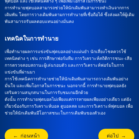
ฟุตบอล และใช้เทคนิคต่าง ๆ เพื่อเพิ่มโอกาสในการชนะ
การทำนายฟุตบอลสามารถช่วยให้นักเดิมพันสามารถทำเงินจากการ
เดิมพัน โดยการวางเดิมพันตามการทำนายที่เชื่อถือได้ ซึ่งส่งผลให้ผู้เดิม
พันสามารถรับผลตอบแทนอย่างมั่นคง
เทคนิคในการทำนาย
เพื่อทำนายผลการแข่งขันฟุตบอลอย่างแม่นยำ นักเสี่ยงโชคควรใช้
เทคนิคต่าง ๆ เช่น การศึกษาฟอร์มทีม การวิเคราะห์สถิติการชนะ-เสีย
การตรวจสอบสถานะผู้เล่นรอบตัว และการวิเคราะห์ฟอร์มในการ
แข่งขันที่ผ่านมา
การใช้เทคนิคการทำนายช่วยให้นักเดิมพันสามารถวางเดิมพันอย่าง
มั่นใจ และเพิ่มโอกาสในการชนะ นอกจากนี้ การทำนายฟุตบอลยัง
เสริมความสนุกสนานในการรับชมเกมอีกด้วย
ดังนั้น การทำนายฟุตบอลไม่เพียงแค่การทายผลเพียงอย่างเดียว แต่ยัง
เกี่ยวข้องกับการวิเคราะห์บอล ดูบอลสด และการวิเคราะห์ฟุตบอล เพื่อ
ช่วยให้นักเดิมพันมีโอกาสชนะในการเดิมพันของตัวเอง
← ก่อนหน้า
ต่อไป →