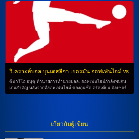
ในการทำนายล่าสุด ทีม […]
ทบต่อผลการแข่งขัน ในทีม “สิงห์เหนือ” ของกุนซือ เมอร์ลิน โพล
ซิน มีการยืนในสนามโดยไม่มีผู้เล่นสำคัญอย่าง โรเบิร์ต กลาต
เซล, อาบูบาก้า ซูมาโฮโร่, ฟาบิโอ บัลเด้, ยุสซูฟ โพลเซ่น และ
วาร์เม็ด โอมารี ที่บาดเจ็บ ในขณะเดียวกัน ดาเนียล เอล ฟาดลี่ ก็
ยังติดโทษแบน ทำให้ทีมต้องพยายามในการปรับตัวเพื่อให้ผลการ
แข่งขันดีที่สุด ส่วนทีม “สิงห์หนุ่ม” ของกุนซือ ออยเกน โปลันสกี้ ก็
ไม่ได้มีสถานการณ์ดีเช่นกัน เมื่อไม่มีทิม ไคลน์ดีนส์ต, โรบิน ฮัค
และ นาธาน เอ็นกูมู ให้เข้าสนามเพราะบาดเจ็บ อีกด้วย รวมถึง
นายทวาร โยนาส ออมลิน […]
วิเคราะห์บอล บุนเดสลีกา เยอรมัน ฮอฟเฟ่นไฮม์ vs
เลเวอร์คูเซ่น
ซีนาริโอ อนุซุ ทำนายการทำนายบอล: ฮอฟเฟ่นไฮม์กำลังพบกับ
เกมสำคัญ หลังจากที่ฮอฟเฟ่นไฮม์ ของกุนซือ คริสเตียน อิลเซอร์
ได้มีการเสียบแทนกับตำแหน่งของ โอซาน คาบัค ด้วย อัลเบียน
ฮายดารี่ ที่พ้นโทษแบนกลับมาช่วยเกมรับอีกครั้ง การทำนายว่า
อันเดรย์ ครามาริช จะเข้าร่วมในเกมร่วมกับ ฟิสนิค อัสลานี่ และ
อเล็กซานเดอร์ พราสส์ จะทำให้เกมนี้มีความสนุกสนานมากขึ้น
การเตรียมตัวของทีม หลังจากการทำนายว่า ห้างยาของกุนซือ แค
เกี่ยวกับผู้เขียน
สเปอร์ ฮูลมันด์ จะยังไม่มี เอเซเกล ปาลาซิออส, เอ็นมอนด์ ทัปโซ
บา และ อักเซล เทป และ อีสเซ่ เบน เซกีร์ ยังติดภารกิจทีมชาติ
แต่ได้พาทริค ชิค กองหน้าตัวเก่ง ฟิตกลับมาเป็นตัวเลือก นอกจาก