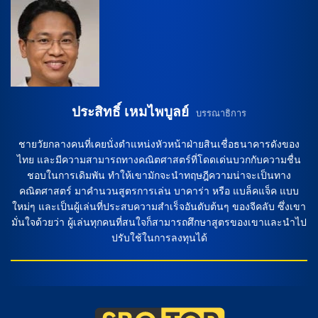
นี้ มีการทำนายว่า ทิม เลมเพอร์เล่ จะเป็นหน้าเป้าสำคัญในเกมนี้
ตารางการแข่งขัน สำหรับตารางการแข่งขัน ฮอฟเฟ่นไฮม์ จะ
เล่นในระบอบ […]
ประสิทธิ์ เหมไพบูลย์
บรรณาธิการ
ชายวัยกลางคนที่เคยนั่งตำแหน่งหัวหน้าฝ่ายสินเชื่อธนาคารดังของ
ไทย และมีความสามารถทางคณิตศาสตร์ที่โดดเด่นบวกกับความชื่น
ชอบในการเดิมพัน ทำให้เขามักจะนำทฤษฎีความน่าจะเป็นทาง
คณิตศาสตร์ มาคำนวนสูตรการเล่น บาคาร่า หรือ แบล็คแจ็ค แบบ
ใหม่ๆ และเป็นผู้เล่นที่ประสบความสำเร็จอันดับต้นๆ ของจีคลับ ซึ่งเขา
มั่นใจด้วยว่า ผู้เล่นทุกคนที่สนใจก็สามารถศึกษาสูตรของเขาและนำไป
ปรับใช้ในการลงทุนได้