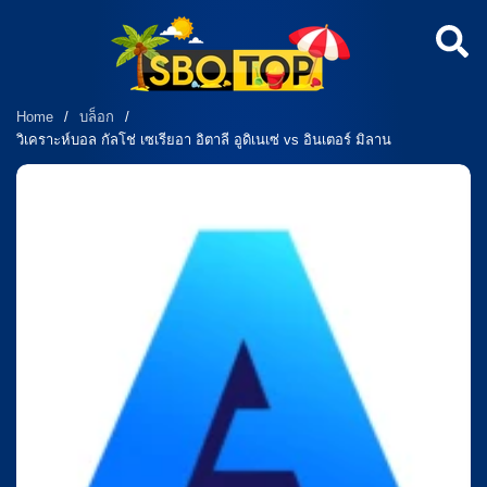
Home
/
บล็อก
/
วิเคราะห์บอล กัลโช่ เซเรียอา อิตาลี อูดิเนเซ่ vs อินเตอร์ มิลาน