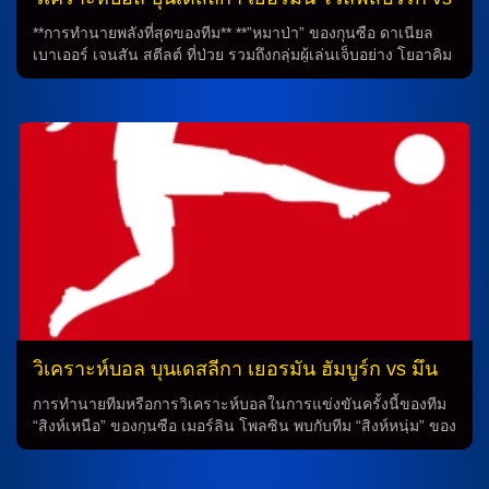
ไฮเดนไฮม์
**การทำนายพลังที่สุดของทีม** **”หมาป่า” ของกุนซือ ดาเนียล
เบาเออร์ เจนสัน สตีลต์ ที่ป่วย รวมถึงกลุ่มผู้เล่นเจ็บอย่าง โยอาคิม
เมห์เล่, โรเคริโอ, อันเดรียส สคอฟ โอลเซ่น, เบนเซ่ ดาร์ได และ
โยนาส วินด์** ในการทำนายล่าสุดในวงการฟุตบอล ทีม
“โฮฟเฟนฮายม์” กำลังพยายามทำเลายเชิงเทคนิคในการทำนาย
พลังของทีมในการแข่งขัน โดยมีผู้เชี่ยวชาญในการทำนาย
ฟุตบอลชาวเยอรมันออกมาเสนอความคิดเห็นของตัวเอง **การ
ทำนายพลัง** หนึ่งในความสำคัญในการทำนายพลังของทีม
“โฮฟเฟนฮายม์” คือ การยืนอยู่มั่นที่ในที่และทำงานอย่างมืออาชีพ
โดยการสร้างมุมเข้มที่ทำให้เกิดความสำเร็จในการแข่งขัน
**การเตรียมตัว** นอกจากนี้ การเตรียมตัวก่อนการแข่งขันเป็นสิ่ง
สำคัญที่ช่วยให้ทีม “โฮฟเฟนฮายม์” มีโอกาสที่ดีในการคว้า
ชัยชนะ โดยมีนักเตะสำคัญอย่าง โมฮาเหม็ด อามูร่า และ
คริสเตียน เอริคเซ่น ซึ่งมีบทบาทสำคัญในการสร้างโอกาสในการ
ทำประตู **การเล่นเชิงบวก** การเล่นเชิงบวกเป็นเรื่องสำคัญที่มี
ส่วนสำคัญในการสร้างความชัดเจนและการเข้าใจที่ดีในการทำ
วิเคราะห์บอล บุนเดสลีกา เยอรมัน ฮัมบูร์ก vs มึน
ประตู ซึ่งทำให้ทีม “โฮฟเฟนฮายม์” มีความแข็งแกร่งในการ
เช่นกลัดบัค
ทำนายและดูบอลสด **การทำนายฟุตบอล** ในการทำนาย
การทำนายทีมหรือการวิเคราะห์บอลในการแข่งขันครั้งนี้ของทีม
ฟุตบอล นักทำนายต้องพิจารณาสถานการณ์ของทีมทั้งสองในการ
“สิงห์เหนือ” ของกุนซือ เมอร์ลิน โพลซิน พบกับทีม “สิงห์หนุ่ม” ของ
ทำนายผลลัพธ์ของการแข่งขัน โดยการใช้ความชำนาญและ
กุนซือ ออยเกน โปลันสกี้ ได้รับความสังเกตจากผู้ติดตามมากมาย
ประสบการณ์ในการทำนายฟุตบอลอย่างเชี่ยวชาญ **ผลลัพธ์**
เนื่องจากมีผู้เล่นหลายคนที่บาดเจ็บและติดโทษ ซึ่งอาจส่งผลกระ