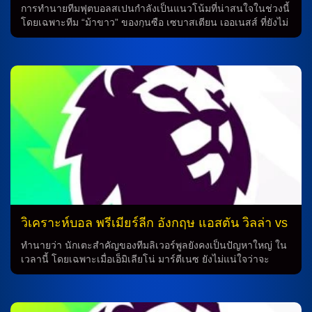
นิโอน เบอร์ลิน
การทำนายทีมฟุตบอลสเปนกำลังเป็นแนวโน้มที่น่าสนใจในช่วงนี้
โดยเฉพาะทีม “ม้าขาว” ของกุนซือ เซบาสเตียน เออเนสส์ ที่ยังไม่
สามารถใช้งาน ติอาโก้ โตมาส, ลูก้า ยาเคซ และ ดาน อักเซล ซา
กาดู เนื่องจากบาดเจ็บ ส่วน บิลาล เอล คานนูส ยังติดภารกิจกับ
ทีมชาติของเขา ในเกมล่าสุด ทีม “ม้าขาว” จึงจะพบกับความ
ท้าทายในการพูดว่าจะยึดระบบหน้าคู่ลุยต่อหลัง โดยมีเดนนิส อุน
ดาฟ กับ เอร์เมดิน เดมิโรวิช ทำประตูได้ทั้งคู่ในเกมล่าสุด โดยมีเจ
มี่ เลเวลิ่ง และ คริส เฟือห์ริช เป็นตัวทำเกม สำหรับทีมตรีแชมป์
เยอรมัน บาเยิร์นมิวนิค เช่นเดียวกับ ทีม “ม้าขาว” ก็ต้องเผชิญกับ
ปัญหาบาดเจ็บทั้ง ทิม สคาร์เค่อ, ทอม โรเธ่อ และ โรเบิร์ต สคอฟ
ในเวลาเดียวกัน เดอร์ริค เคิห์น ก็ติดโทษแบนหลังได้ใบแดงในเกม
ล่าสุด ในการถนอมทีม […]
วิเคราะห์บอล พรีเมียร์ลีก อังกฤษ แอสตัน วิลล่า vs
เอฟเวอร์ตัน
ทำนายว่า นักเตะสำคัญของทีมลิเวอร์พูลยังคงเป็นปัญหาใหญ่ ใน
เวลานี้ โดยเฉพาะเมื่อเอ็มิเลียโน่ มาร์ตีเนซ ยังไม่แน่ใจว่าจะ
พร้อมลงเล่นหรือไม่เนื่องจากการบาดเจ็บที่เกิดขึ้นที่น่องของเขา
ในขณะเดียวกัน บูบาการ์ กามาร่า ก็ต้องถูกเปลี่ยนตัวออกตั้งแต่
ต้นเกมกับสเปอร์สในเอฟเอ คัพ สุดท้ายก็ต้องมอบช่วงเวลาเกมให้