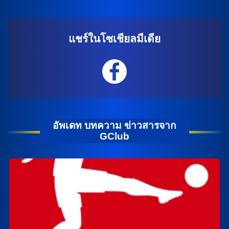
แชร์ในโซเชียลมีเดีย
อัพเดท บทความ ข่าวสารจาก
GClub