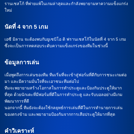
รานเชสโก้ ที่พ่ายแพ้ในเกมล่าสุดและกำลังพยายามหาความแข็งแกร่ง
ใหม่
นัดที่ 4 จาก 5 เกม
เอซี มิลาน จะต้องพบกับยูเซบิโอ ดิ ฟรานเชสโก้ในนัดที่ 4 จาก 5 เกม
ซึ่งจะเป็นการทดสอบระดับความแข็งแกร่งของทีมในช่วงนี้
ข้อมูลการเล่น
เมื่อพูดถึงการเล่นของทีม ทีมเริ่มที่จะเข้าสู่ฟอร์มที่ดีกับการชนะเกมต่อ
มา และมีความมั่นใจที่จะเอาชนะทีมต่อไป
ทีมจะพยายามสร้างโอกาสในการทำประตูและป้องกันประตูให้มาก
ที่สุด ด้วยนักเตะที่มีฟอร์มที่ดีในการทำประตู และรับบอลอย่างมีเกม
พัฒนาการที่ดี
นอกจากนี้ ทีมยังจะต้องใช้กลยุทธ์การเล่นที่ดีในการทำนายการเล่น
ของตรงข้าม และพยายามป้องกันจากการเสียประตูให้มากที่สุด
คำวิเคราะห์