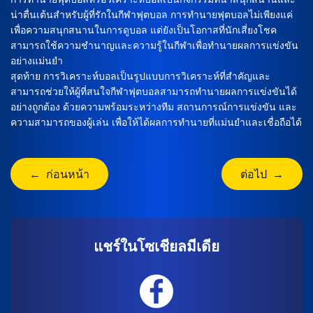
น่าตื่นเต้นสำหรับผู้ที่รักในกีฬาฟุตบอล การทำนายฟุตบอลไม่เพียงแค่
เพื่อความสนุกสนานในการดูบอล แต่ยังเป็นโอกาสที่นักเสี่ยงโชค
สามารถใช้ความชำนาญและความรู้ในกีฬาเพื่อทำนายผลการแข่งขัน
อย่างแม่นยำ
สุดท้าย การวิเคราะห์บอลเป็นรูปแบบการวิเคราะห์ที่สำคัญและ
สามารถช่วยให้ผู้ที่สนใจกีฬาฟุตบอลสามารถทำนายผลการแข่งขันได้
อย่างถูกต้อง ด้วยความพร้อมระหว่างทีม สถานการณ์การแข่งขัน และ
ความสามารถของผู้เล่น เพื่อให้ได้ผลการทำนายที่แม่นยำและเชื่อถือได้
← ก่อนหน้า
ต่อไป →
แชร์ในโซเชียลมีเดีย