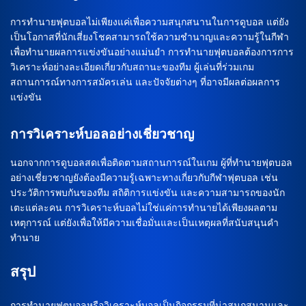
การทำนายฟุตบอลไม่เพียงแค่เพื่อความสนุกสนานในการดูบอล แต่ยัง
เป็นโอกาสที่นักเสี่ยงโชคสามารถใช้ความชำนาญและความรู้ในกีฬา
เพื่อทำนายผลการแข่งขันอย่างแม่นยำ การทำนายฟุตบอลต้องการการ
วิเคราะห์อย่างละเอียดเกี่ยวกับสถานะของทีม ผู้เล่นที่ร่วมเกม
สถานการณ์ทางการสมัครเล่น และปัจจัยต่างๆ ที่อาจมีผลต่อผลการ
แข่งขัน
การวิเคราะห์บอลอย่างเชี่ยวชาญ
นอกจากการดูบอลสดเพื่อติดตามสถานการณ์ในเกม ผู้ที่ทำนายฟุตบอล
อย่างเชี่ยวชาญยังต้องมีความรู้เฉพาะทางเกี่ยวกับกีฬาฟุตบอล เช่น
ประวัติการพบกันของทีม สถิติการแข่งขัน และความสามารถของนัก
เตะแต่ละคน การวิเคราะห์บอลไม่ใช่แค่การทำนายได้เพียงผลตาม
เหตุการณ์ แต่ยังเพื่อให้มีความเชื่อมั่นและเป็นเหตุผลที่สนับสนุนคำ
ทำนาย
สรุป
การทำนายฟุตบอลหรือวิเคราะห์บอลเป็นกิจกรรมที่น่าสนุกสนานและ