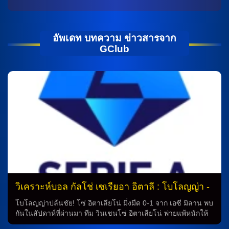
อัพเดท บทความ ข่าวสารจาก
GClub
วิเคราะห์บอล กัลโช่ เซเรียอา อิตาลี : โบโลญญ่า -
vs- เจนัว
โบโลญญ่าปล้นชัย! โซ่ อิตาเลียโน่ มิ่งมืด 0-1 จาก เอซี มิลาน พบ
กันในสัปดาห์ที่ผ่านมา ทีม วินเชนโซ่ อิตาเลียโน่ พ่ายแพ้หนักให้
กับ เอซี มิลาน ด้วยคะแนน 0-1 ที่สนามเหย้า ถือเป็นครั้งที่สองที่