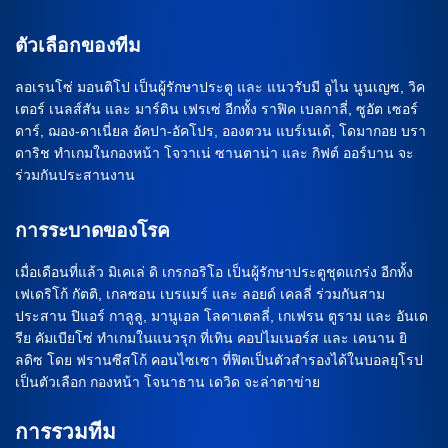
ตัวเลือกของทีม
ลอเรนโซ่ มอนติโป เป็นผู้รักษาประตู และ แนวรับมี อูไน นูนเญซ, วิค
เตอร์ เนลส์สัน และ มาร์ติน เฟรเซ่ อีกทั้ง ราฟิค เบลกาลี่, ซูอัต เซอร์
ดาร์, ฌอง-ดาเนี่ยล อัคปา-อัคโปร, อองตวน แบร์เนเด้, โดมากอย บรา
ดาริช ทำเกมในกองหน้า โจวาเน่ ซานตาน่า และ กิฟต์ ออร์บาน จะ
ร่วมกันประสานงาน
การระบาดของโรค
เมื่อเดือนที่แล้ว มิเคเล่ ดิ เกรกอริโอ เป็นผู้รักษาประตูชุดแกร่ง อีกทั้ง
เฟเดริโก้ กัตติ, เกลซอน เบรแมร์ และ ลอยด์ เคลลี่ ร่วมกันสาม
ประสาน ปิแอร์ กาลูลู, มานูเอล โลคาเตลลี่, เกเฟรน ตูราม และ อันเด
รีย คัมเบียโซ่ ทำเกมในแนวรุก ที่เทิน คอปไมเนอร์ส และ เคนาน ยิ
ลดิซ โดย ฟรานซีสโก้ คอนไซเซา ที่ฟิตเป็นตัวสำรองได้ในบอลยุโรป
เป็นตัวเลือก กองหน้า โจนาธาน เดวิด จะล่าตาข่าย
การรวมทีม