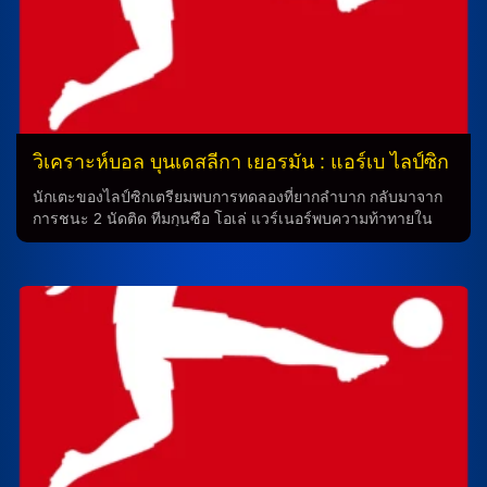
วากูน บาโย่ และ ดานิเอเล่ ปาเดลลี่ จะต้องเผชิญกับการบาดเจ็บ
ในขณะเดียวกัน มาดูก้า โอโกเย่ ก็ต้องพักการเล่นเนื่องจากโทษ
แบนที่ได้รับ การร่วมทีมที่มีประสิทธิภาพ กองหน้า อีเกร์ บราโบ
จะต้องลงประสานงานกับ ไคแนน เดวิส โดยมี คิงสเล่ย์ เอฮิซิบูเอ้,
ยาคุ๊บ ปิโอตรอฟสกี้, เยสเปอร์ คัลสตรอม, อาร์ตูร์ อัตต้า […]
วิเคราะห์บอล บุนเดสลีกา เยอรมัน : แอร์เบ ไลป์ซิก
-vs- โคโลญจน์
นักเตะของไลป์ซิกเตรียมพบการทดลองที่ยากลำบาก กลับมาจาก
การชนะ 2 นัดติด ทีมกุนซือ โอเล่ แวร์เนอร์พบความท้าทายใน
การเอาชนะครั้งถัดไป เมื่อพบกับทีมไมนซ์ ที่ตอนนี้ต้องเสียการ
เล่นของ อันโตนิโอ นูซ่า และ ชาเวอร์ ซลาเงอร์ ที่บาดเจ็บ นัก
เตะยอดเยี่ยม ยาน ดิโอม็องเด้ จะได้เล่นเกมรุกแทนพร้อมขยับ
โรมูโล่ ปั้นเกมร่วมกับ โยฮัน บากาโยโก้ ส่วนตำแหน่งของ ชา
เวอร์ ซลาเงอร์ จะได้เอเซเคล บานซูซี่ มาแทนที่ การทำนายและ
การเตรียมพร้อม ลูกบุญธรรมกุนซือ ลูคัส ควาสเนียก ได้อีกหนึ่ง
คะแนนสำคัญด้วยการไล่ตีเสมอกับ โวล์ฟสบวร์ก ในการแข่งขัน
ล่าสุด ทำให้ทีมไลป์ซิกต้องพร้อมต่อการทดลองที่ยากลำบาก ขณะ
ที่ ลูก้า วัลด์ชมิดท์ มีโอกาสได้ออกสตาร์ตในแนวรุกอีกครั้ง
สำหรับการเตรียมทีม ไลป์ซิก จะใช้ระบบ 4-3-2-1 โดยการเล่น
ของ ยาน ดิโอม็องเด้ ในลำดับสุดท้าย และทีมไมนซ์ จะใช้ระบบ
3-4-2-1 โดยการเล่นของ มาร์วิน ชเวเบอ […]