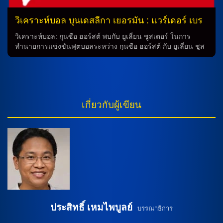
วิเคราะห์บอล บุนเดสลีกา เยอรมัน : แวร์เดอร์ เบร
เมน -vs- ไฟร์บวร์ก
วิเคราะห์บอล: กุนซือ ฮอร์สต์ พบกับ ยูเลี่ยน ชูสเตอร์ ในการ
ทำนายการแข่งขันฟุตบอลระหว่าง กุนซือ ฮอร์สต์ กับ ยูเลี่ยน ชูส
เตอร์ ในนัดชิงแต้มเต็มที่สนามเหย้าของ กุนซือ ฮอร์สต์ ทำนาย
ว่าการทำนายจะเป็นเกมที่ไม่ค่อยมีความแข็งแกร่งจากทั้งสองฝ่าย
เมื่อพิจารณาจากสถิตินอกบ้านของทีมเยือน ยูเลี่ยน ชูสเตอร์
กุนซือ ฮอร์สต์ ลุ้นชัยชนะต่อเนื่อง ในนัดแรกของฤดูกาลนี้ กุนซือ
ฮอร์สต์ สเตฟเฟ่น สามารถเอาชนะอีกทีมได้อย่างสวยงามด้วย
เกี่ยวกับผู้เขียน
คะแนน 4-0 โดยไม่เห็นแย่งทั้งนั้นยังไม่มี นิคลาส ชตาร์ค ที่ยังไม่
พ้นโทษแบน อามอส พีเพอร์, โอลิเวอร์ เดมาน, มิทเชลล์ ไวเซอร์
และ มักซิมิเลียน เวอเบอร์ ยังไม่หายเจ็บกลับมา แต่ ซามูเอล เอ็ม
บันกูล่า ที่ยิง 1 จ่าย 2 นัดล่าสุด น่าจะผ่านความฟิตลงเล่นได้หลัง
บาดเจ็บเล็กน้อย ยูเลี่ยน ชูสเตอร์ ต้องเอาใจใส่ในการแข่ง จิ้งจอก
แห่งป่าดำ ยูเลี่ยน […]
ประสิทธิ์ เหมไพบูลย์
บรรณาธิการ