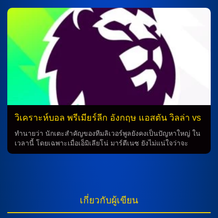
ทีมชาติของเขา ในเกมล่าสุด ทีม “ม้าขาว” จึงจะพบกับความ
ท้าทายในการพูดว่าจะยึดระบบหน้าคู่ลุยต่อหลัง โดยมีเดนนิส อุน
ดาฟ กับ เอร์เมดิน เดมิโรวิช ทำประตูได้ทั้งคู่ในเกมล่าสุด โดยมีเจ
มี่ เลเวลิ่ง และ คริส เฟือห์ริช เป็นตัวทำเกม สำหรับทีมตรีแชมป์
เยอรมัน บาเยิร์นมิวนิค เช่นเดียวกับ ทีม “ม้าขาว” ก็ต้องเผชิญกับ
ปัญหาบาดเจ็บทั้ง ทิม สคาร์เค่อ, ทอม โรเธ่อ และ โรเบิร์ต สคอฟ
ในเวลาเดียวกัน เดอร์ริค เคิห์น ก็ติดโทษแบนหลังได้ใบแดงในเกม
ล่าสุด ในการถนอมทีม […]
วิเคราะห์บอล พรีเมียร์ลีก อังกฤษ แอสตัน วิลล่า vs
เอฟเวอร์ตัน
ทำนายว่า นักเตะสำคัญของทีมลิเวอร์พูลยังคงเป็นปัญหาใหญ่ ใน
เวลานี้ โดยเฉพาะเมื่อเอ็มิเลียโน่ มาร์ตีเนซ ยังไม่แน่ใจว่าจะ
พร้อมลงเล่นหรือไม่เนื่องจากการบาดเจ็บที่เกิดขึ้นที่น่องของเขา
ในขณะเดียวกัน บูบาการ์ กามาร่า ก็ต้องถูกเปลี่ยนตัวออกตั้งแต่
ต้นเกมกับสเปอร์สในเอฟเอ คัพ สุดท้ายก็ต้องมอบช่วงเวลาเกมให้
แก่อมาดู โอนาน่า และ รอสส์ บาร์คลี่ย์ ในตอนนี้ยังคงไม่มีปัญหา
ต่างจากเดิม การ์ลอส อัลการาซ, เชมัส โคลแมน และ จาร์ราด
เกี่ยวกับผู้เขียน
แบรนธ์เวต ยังคงมีสถานการณ์ที่ดีและพร้อมลงเล่น แต่ทิม อิโร
กบูนัม จะต้องลุ้นความพร้อมของเขาหลังจากที่ไม่ได้เล่นในเกม