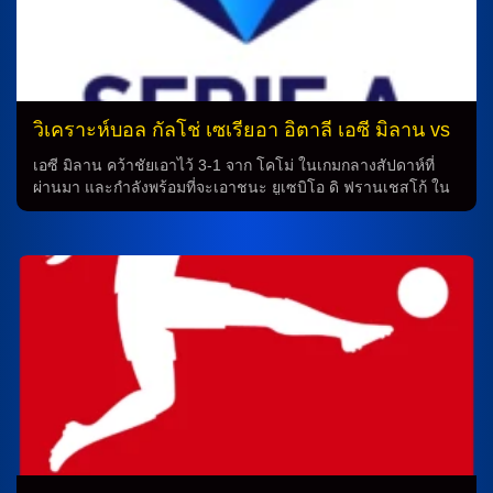
วิเคราะห์บอล กัลโช่ เซเรียอา อิตาลี เอซี มิลาน vs
เลชเช่
เอซี มิลาน คว้าชัยเอาไว้ 3-1 จาก โคโม่ ในเกมกลางสัปดาห์ที่
ผ่านมา และกำลังพร้อมที่จะเอาชนะ ยูเซบิโอ ดิ ฟรานเชสโก้ ใน
การแข่งขันถัดไปของพวกเขา เอซี มิลาน คว้าชัย 3-1 จาก โคโม่
ในเกมที่ผ่านมาของเอซี มิลาน พวกเขาจัดการบุกอัด โคโม่ ด้วย
ความสามารถของทีมและสร้างความชัดเจนในการชนะด้วย
คะแนน 3-1 ซึ่งทำให้ความมั่นใจของทีมเพิ่มขึ้นก่อนการแข่งขัน
ถัดไป ทีมเตรียมพบ ยูเซบิโอ ดิ ฟรานเชสโก้ ถึงแม้เอซี มิลาน จะ
เริ่มมีความมั่นใจและฟอร์มที่ดีในช่วงนี้ แต่พวกเขาก็ต้องเผชิญกับ
ทีมที่ชนะเยอะขึ้นในการแข่งขันถัดไป กับยูเซบิโอ ดิ ฟรานเชสโก้
ที่พ่ายแพ้ในเกมล่าสุดและกำลังพยายามหาความแข็งแกร่งใหม่
นัดที่ 4 จาก 5 เกม เอซี มิลาน จะต้องพบกับยูเซบิโอ ดิ ฟรานเชส
โก้ในนัดที่ 4 จาก 5 เกม ซึ่งจะเป็นการทดสอบระดับความ
แข็งแกร่งของทีมในช่วงนี้ ข้อมูลการเล่น เมื่อพูดถึงการเล่นของ
ทีม ทีมเริ่มที่จะเข้าสู่ฟอร์มที่ดีกับการชนะเกมต่อมา […]