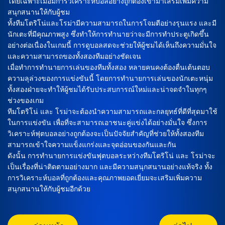
โดยเฉพาะเมื่อมีการวิเคราะห์บอลอย่างถูกต้องเข้ามาเสริมเพิ่มความ
สนุกสนานให้กับผู้ชม
ทั้งทีมโตริโน่และโรม่ามีความสามารถในการโจมตีอย่างรุนแรง และมี
นักเตะที่มีคุณภาพสูง ซึ่งทำให้การทำนายว่าจะมีการทำประตูเกิดขึ้น
อย่างต่อเนื่องในเกมนี้ การดูบอลสดจะช่วยให้ผู้ชมได้เห็นถึงความมั่นใจ
และความสามารถของทั้งสองทีมอย่างชัดเจน
เมื่อทำการทำนายการเล่นของทีมทั้งสอง หลายคนคงต้องตื่นเต้นตอบ
ความลุล่วงของการแข่งขันนี้ โดยการทำนายการเล่นของนักเตะหนุ่ม
ทั้งสองฝ่ายจะทำให้ผู้ชมได้รับประสบการณ์ใหม่และน่าจดจำในทุกๆ
ช่วงของเกม
ทีมโตริโน่ และ โรม่าจะต้องนำความสามารถและกลยุทธ์ที่ดีที่สุดมาใช้
ในการแข่งขัน เพื่อที่จะสามารถเอาชนะคู่แข่งได้อย่างมั่นใจ ซึ่งการ
วิเคราะห์ฟุตบอลอย่างถูกต้องจะเป็นปัจจัยสำคัญที่ช่วยให้ทั้งสองทีม
สามารถเข้าใจความแข็งแกร่งและจุดอ่อนของกันและกัน
ดังนั้น การทำนายการแข่งขันฟุตบอลระหว่างทีมโตริโน่ และ โรม่าจะ
เป็นเรื่องที่น่าติดตามอย่างมาก และมีความสนุกสนานอย่างแท้จริง ทั้ง
การวิเคราะห์บอลที่ถูกต้องและคุณภาพยอดเยี่ยมจะเสริมเพิ่มความ
สนุกสนานให้กับผู้ชมอีกด้วย