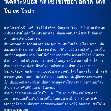
วิเคราะห์บอล กัลโช่ เซเรียอา อิตาลี โตริ
โน่ vs โรม่า
มาร์โก บาโรนี่ กุนซือ โตริโน่ เพิ่งพาทีมบุกอัด โรม่า 3-2 ผ่านเข้ารอบ
8 ทีมสุดท้ายในศึก โคปปา อิตาเลีย เมื่อกลางสัปดาห์ ส่วนในลีกพวก
เขาแพ้มา 2 เกมติดต่อกัน
ทีมยังต้องพบกับความสำคัญของคู่แข่งที่เพิ่มขึ้นเรื่อยๆ โดยเฉพาะเมื่อ
ต้องพบกับโครงการเกมที่อาจจะทำนายได้ว่าจะมีความสำคัญและเป็น
เกมที่สำคัญอย่างมาก โดยได้เข้าร่วมการสร้างความเข้าใจกันในการ
ทำนายความสำคัญของการแข่งขันในฤดูกาลนี้ ด้วยเหตุนี้ ทำให้การ
ทำนายว่าการแข่งขันนี้จะมีความสำคัญและน่าสนใจอย่างมาก
ผู้ชมคงต้องคาดหวังว่าการแข่งขันระหว่างทีมโตริโน่และโรม่านั้นจะมี
ความสนุกสนานและเต็มไปด้วยความพลิกผัน ทั้งคู่มีการระดมพลตัว
เป็นทีมอย่างดี และมีผู้เล่นที่มีคุณภาพสูง ทำให้การทำนายว่าเกมนี้จะ
เป็นการแข่งขันที่ดีและน่าติดตามมาก
ทำนายการเล่นของทีมโตริโน่ และ โรม่าจะทำให้ผู้ชมได้รับความ
สนุกสนานและตื่นเต้นอีกมากขึ้น โดยเฉพาะเมื่อมีการวิเคราะห์บอล
อย่างถูกต้องและมีการดูบอลสดอย่างต่อเนื่อง ทำให้เกิดความเข้าใจใน
ภาพรวมของเกม