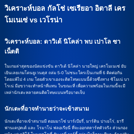
วิเคราะห์บอล กัลโช่ เซเรียอา อิตาลี เคร
โมเนเซ่ vs เวโรน่า
วิเคราะห์บอล: ดาวิเด้ นิโคล่า พบ เปาโล ซา
เน็ตติ
ในเกมล่าสุดของนัดแข่งขัน ดาวิเด้ นิโคล่า นายใหญ่ เครโมเนเซ่ ยับ
เยินเลยเกมโดนยูเวนตุส ถล่ม 5-0 ไม่ชนะใครเป็นเกมที่ 6 ติดต่อกัน
โดยแพ้ไป 4 เกม โดยตัวเขาเองจะติดโทษแบนนี้ด้วยซึ่งทาง ซิโมเน่ บา
โรเน่ มือขวาจะทำหน้าที่แทน ในขณะที่ เพื่อความพร้อมในเกมนี้จะมี
เหล่านักเตะหลายคนติดโทษแบนหรือบาดเจ็บ
นักเตะที่อาจทำนายว่าจะเข้าสนาม
นักเตะที่อาจเข้าสนามมี ตอมมาโซ่ บาร์เบียรี่, มาร์ติน ปาเยโร่, ยารี
ฟานเดปุตเต้ และ โรมาโน่ ฟลอเรียนี่ ที่จะออกสตาร์ทตัวจริง ส่วนกอง