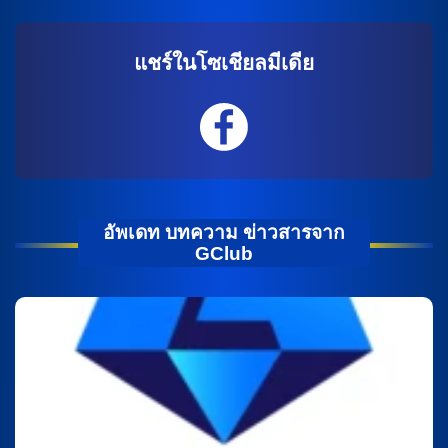
แชร์ในโซเชียลมีเดีย
อัพเดท บทความ ข่าวสารจาก
GClub