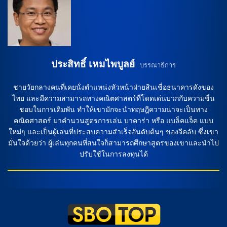
[…]
ประสิทธิ์ เหมไพบูลย์
บรรณาธิการ
ชายวัยกลางคนที่เคยนั่งตำแหน่งหัวหน้าฝ่ายสินเชื่อธนาคารดังของ
ไทย และมีความสามารถทางคณิตศาสตร์ที่โดดเด่นบวกกับความชื่น
ชอบในการเดิมพัน ทำให้เขามักจะนำทฤษฎีความน่าจะเป็นทาง
คณิตศาสตร์ มาคำนวนสูตรการเล่น บาคาร่า หรือ แบล็คแจ็ค แบบ
ใหม่ๆ และเป็นผู้เล่นที่ประสบความสำเร็จอันดับต้นๆ ของจีคลับ ซึ่งเขา
มั่นใจด้วยว่า ผู้เล่นทุกคนที่สนใจก็สามารถศึกษาสูตรของเขาและนำไป
ปรับใช้ในการลงทุนได้