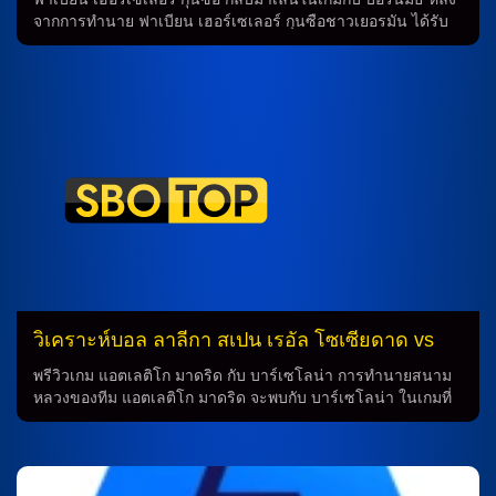
ขาดแคร่หลักในที่สุด เกมนี้จะเป็นการทดสอบที่ยากลำบากสำหรับ
จากการทำนาย ฟาเบียน เฮอร์เซเลอร์ กุนซือชาวเยอรมัน ได้รับ
ทั้งสองทีม และผู้ทำนาย คาดว่าเกมนี้จะสุดสามารถคาดเดาได้
การ์ลอส บาเลบา กลับมาเป็นตัวเลือกอีกครั้งหลังกลับมาจาก
และความชนะจะไปด้วยทีมไหนและชนะ โคโม่ จะมีทีเด็ดพอจะ
ภารกิจแอฟริกา คัพ ออฟ เนชั่นส์ ทำให้ทีมไบรท์ตันฯ โดนแมนฯยู
เบียดได้หรือไม่ ด้วยความเข้าใจของเกมและการทำนาย ผู้เล่น
กั่งกูขากลับมาเล่นในบ้านเมื่อเสาร์ที่ผ่านมา แต่เพื่อนร่วมทีมก็ยังมี
ทั่วไปจะสามารถเพลิดเพลินกับการเดิมพันในเกมนี้ และมีโอกาสที่
ปัญหาบาดเจ็บบ้าง ตัวเลือกบาเลบากลับมาเพิ่งรับผล สำหรับ ยาน
จะชนะเงินรางวัลใหญ่ ด้วยข้อมูลที่ถูกต้องและการทำนายอย่าง
คูบาห์ มินเตห์ ก็ฟื้นตัวจากปัญหาที่ขาแล้ว ขณะที่ ดีเอโก้ โกเมซ ก็
แม่นยำ ด้วยความตื่นเต้นของเกมนี้ ผู้ติดตามทั้งสองทีมจะต้องรอ
น่าจะโอเคแม้จะได้รับบาดเจ็บเล็กน้อยมาจากเกมที่โอลด์ แทร็ฟฟ
คอยเพื่อดูผลการแข่งขัน และเข้าใจว่าการทำนายถูกต้องจะมีผล
อร์ด เมื่อสัปดาห์ก่อน แต่ มัตส์ วีฟเฟอร์, ซอลลี่ มาร์ช, อดัม เว็บส
ต่อการเดิมพันของพวกเขาในที่สุด ดังนั้น ความสำคัญของการ
เตอร์ และ สเตฟานอส ซิมาส ยังคงชวดทั้งหมด อันโดนี่ อีราโอล่า
ทำนายและวิเคราะห์บอลในการเล่นบอลสดจึงเป็นสิ่งสำคัญ […]
กุนซือชาวสเปน ต้องเสียเอเนส อูนาล และ เดวิด บรู๊คส์ ในราย
ของ วิล เดนนิส, ไทเลอร์ อดัมส์, จัสติน […]
วิเคราะห์บอล ลาลีกา สเปน เรอัล โซเซียดาด vs
บาร์เซโลน่า
พรีวิวเกม แอตเลติโก มาดริด กับ บาร์เซโลน่า การทำนายสนาม
หลวงของทีม แอตเลติโก มาดริด จะพบกับ บาร์เซโลน่า ในเกมที่
คาดว่าจะเป็นเกมที่ดุเดือดและไม่คาดฝัน ทั้งสองทีมจะต้องพิสูจน์
ศักยภาพของตัวเองในวันนี้ ทีมแอตเลติโก มาดริด เมื่อพิจารณา
สมรรถนะของแต่ละนักเตะ ทำนายว่า บางนักเตะอาจไม่สามารถ
เข้าสนามได้ในเกมนี้ อาทิ เปเยกรีโน่ มาตาราซโซ่ และ อินญากี้