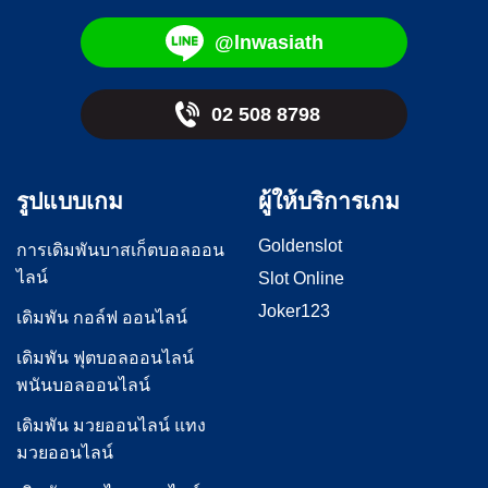
@lnwasiath
02 508 8798
รูปแบบเกม
ผู้ให้บริการเกม
Goldenslot
การเดิมพันบาสเก็ตบอลออน
ไลน์
Slot Online
Joker123
เดิมพัน กอล์ฟ ออนไลน์
เดิมพัน ฟุตบอลออนไลน์
พนันบอลออนไลน์
เดิมพัน มวยออนไลน์ แทง
มวยออนไลน์