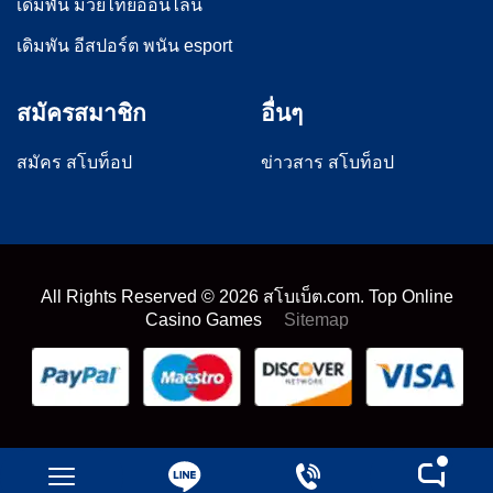
เดิมพัน มวยไทยออนไลน์
เดิมพัน อีสปอร์ต พนัน esport
สมัครสมาชิก
อื่นๆ
สมัคร สโบท็อป
ข่าวสาร สโบท็อป
All Rights Reserved ©
2026
สโบเบ็ต.com. Top Online
Casino Games
Sitemap