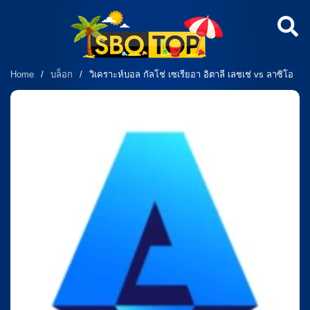
Home
/
บล็อก
/
วิเคราะห์บอล กัลโช่ เซเรียอา อิตาลี เลชเช่ vs ลาซิโอ