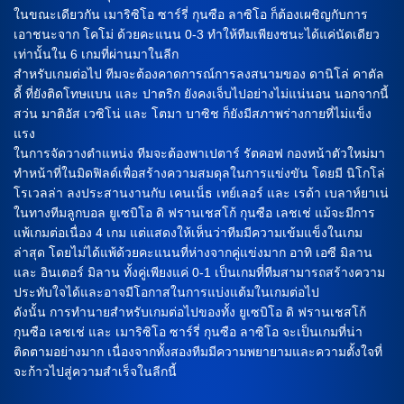
ในขณะเดียวกัน เมาริซิโอ ซาร์รี่ กุนซือ ลาซิโอ ก็ต้องเผชิญกับการ
เอาชนะจาก โคโม่ ด้วยคะแนน 0-3 ทำให้ทีมเพียงชนะได้แค่นัดเดียว
เท่านั้นใน 6 เกมที่ผ่านมาในลีก
สำหรับเกมต่อไป ทีมจะต้องคาดการณ์การลงสนามของ ดานิโล่ คาตัล
ดี้ ที่ยังติดโทษแบน และ ปาตริก ยังคงเจ็บไปอย่างไม่แน่นอน นอกจากนี้
สว่น มาติอัส เวซิโน่ และ โตมา บาซิช ก็ยังมีสภาพร่างกายที่ไม่แข็ง
แรง
ในการจัดวางตำแหน่ง ทีมจะต้องพาเปตาร์ รัตคอฟ กองหน้าตัวใหม่มา
ทำหน้าที่ในมิดฟิลด์เพื่อสร้างความสมดุลในการแข่งขัน โดยมี นิโกโล่
โรเวลล่า ลงประสานงานกับ เคนเน็ธ เทย์เลอร์ และ เรด้า เบลาห์ยาเน่
ในทางทีมลูกบอล ยูเซบิโอ ดิ ฟรานเชสโก้ กุนซือ เลชเช่ แม้จะมีการ
แพ้เกมต่อเนื่อง 4 เกม แต่แสดงให้เห็นว่าทีมมีความเข้มแข็งในเกม
ล่าสุด โดยไม่ได้แพ้ด้วยคะแนนที่ห่างจากคู่แข่งมาก อาทิ เอซี มิลาน
และ อินเตอร์ มิลาน ทั้งคู่เพียงแค่ 0-1 เป็นเกมที่ทีมสามารถสร้างความ
ประทับใจได้และอาจมีโอกาสในการแบ่งแต้มในเกมต่อไป
ดังนั้น การทำนายสำหรับเกมต่อไปของทั้ง ยูเซบิโอ ดิ ฟรานเชสโก้
กุนซือ เลชเช่ และ เมาริซิโอ ซาร์รี่ กุนซือ ลาซิโอ จะเป็นเกมที่น่า
ติดตามอย่างมาก เนื่องจากทั้งสองทีมมีความพยายามและความตั้งใจที่
จะก้าวไปสู่ความสำเร็จในลีกนี้