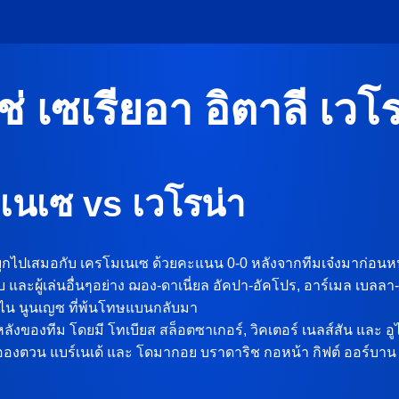
่ เซเรียอา อิตาลี เวโร
นเซ vs เวโรน่า
บุกไปเสมอกับ เครโมเนเซ ด้วยคะแนน 0-0 หลังจากทีมเจ๋งมาก่อนห
ละผู้เล่นอื่นๆอย่าง ฌอง-ดาเนี่ยล อัคปา-อัคโปร, อาร์เมล เบลลา-ค็อ
 อูไน นูนเญซ ที่พ้นโทษแบนกลับมา
หลังของทีม โดยมี โทเบียส สล็อตซาเกอร์, วิคเตอร์ เนลส์สัน และ
ินี่, อองตวน แบร์เนเด้ และ โดมากอย บราดาริช กอหน้า กิฟต์ ออร์บ