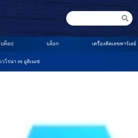
บท็อป
บล็อก
เครื่องคิดเลขพาร์เลย์
เวโรน่า vs อูดิเนเซ่