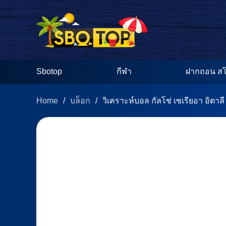
Sbotop
กีฬา
ฝากถอน สโ
Home
/
/
บล็อก
วิเคราะห์บอล กัลโช่ เซเรียอา อิตาลี 