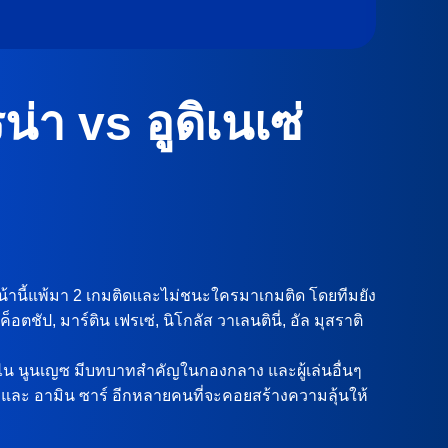
น่า vs อูดิเนเซ่
น้านี้แพ้มา 2 เกมติดและไม่ชนะใครมาเกมติด โดยทีมยัง
ตชัป, มาร์ติน เฟรเซ่, นิโกลัส วาเลนตินี่, อัล มุสราติ
 อูไน นูนเญซ มีบทบาทสำคัญในกองกลาง และผู้เล่นอื่นๆ
าน และ อามิน ซาร์ อีกหลายคนที่จะคอยสร้างความลุ้นให้