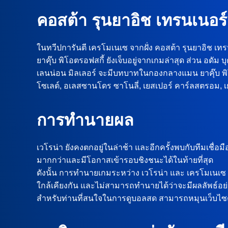
คอสต้า รุนยาอิช เทรนเนอร์ 
ในทวีปการันตี เครโมเนเซ จากฝั่ง คอสต้า รุนยาอิช เทร
ยาคุ๊บ พิโอตรอฟสกี้ ยังเจ็บอยู่จากเกมล่าสุด ส่วน อดัม
เลนน่อน มิลเลอร์ จะมีบทบาทในกองกลางแมน ยาคุ๊บ พิโอต
โซเลต์, อเลสซานโดร ซาโนลี่, เยสเปอร์ คาร์ลสตรอม, เยอร
การทำนายผล
เวโรน่า ยังคงตกอยู่ในล่าช้า และอีกครั้งพบกับทีมเชื่
มากกว่าและมีโอกาสเข้ารอบชิงชนะได้ในท้ายที่สุด
ดังนั้น การทำนายเกมระหว่าง เวโรน่า และ เครโมเนเซ นั
ใกล้เคียงกัน และไม่สามารถทำนายได้ว่าจะมีผลลัพธ์อย่
สำหรับท่านที่สนใจในการดูบอลสด สามารถหมุนเว็บไซต์เพ