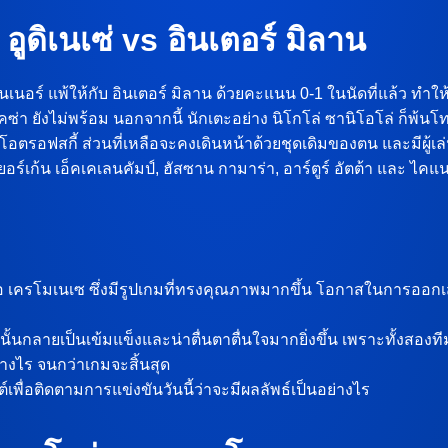
อูดิเนเซ่ vs อินเตอร์ มิลาน
นเนอร์ แพ้ให้กับ อินเตอร์ มิลาน ด้วยคะแนน 0-1 ในนัดที่แล้ว ทำ
 บุคซ่า ยังไม่พร้อม นอกจากนี้ นักเตะอย่าง นิโกโล่ ซานิโอโล่ ก็พ
รอฟสกี้ ส่วนที่เหลือจะคงเดินหน้าด้วยชุดเดิมของตน และมีผู้เล่นอ
์เก้น เอ็คเคเลนคัมป์, ฮัสซาน กามาร่า, อาร์ตูร์ อัตต้า และ ไคแนน
อมือ เครโมเนเซ ซึ่งมีรูปเกมที่ทรงคุณภาพมากขึ้น โอกาสในการออกเ
้นกลายเป็นเข้มแข็งและน่าตื่นตาตื่นใจมากยิ่งขึ้น เพราะทั้งสองท
างไร จนกว่าเกมจะสิ้นสุด
ื่อติดตามการแข่งขันวันนี้ว่าจะมีผลลัพธ์เป็นอย่างไร