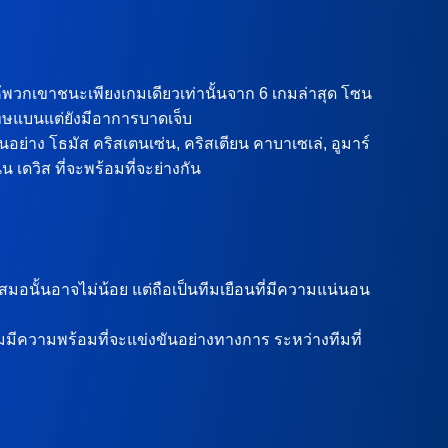
ให้พวกเขาชนะเพียงเกมเดียวเท่านั้นจาก 6 เกมล่าสุด โซน
้นโทษแบนแต่ยังมีอาการบาดเจ็บ
ย่าง โธมัส คริสเตนเซ่น, คริสเตียน คาบาเซเล่, อูมาร์
 เดวิส ที่จะพร้อมที่จะย่างกัน
สมอนั้นอาจไม่น้อย แต่ถือเป็นทีมเยือนที่มีความแน่นอน
ีมมีความพร้อมที่จะแข่งขันอย่างทางการ ระหว่างทีมที่