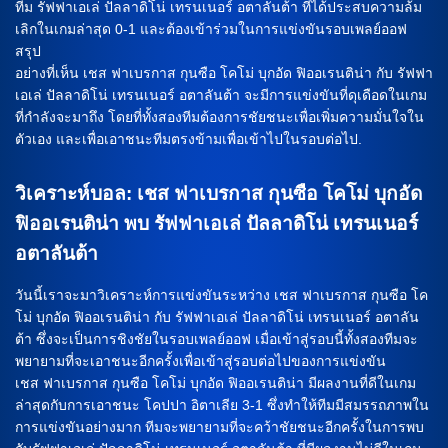
ทีม รัฟฟาเอเล่ ปัลลาดิโน่ เทรนเนอร์ อตาลันต้า ที่ได้ประสบความล้ม
เลิกในเกมล่าสุด 0-1 และต้องเข้าร่วมในการแข่งขันรอบเพลย์ออฟ
สรุป
อย่างที่เห็น เชส ฟาเบรกาส กุนซือ โคโม่ บุกอัด ฟิออเรนติน่า กับ รัฟฟา
เอเล่ ปัลลาดิโน่ เทรนเนอร์ อตาลันต้า จะมีการแข่งขันที่ดุเดือดในเกม
ที่กำลังจะมาถึง โดยที่ทั้งสองทีมต้องการชัยชนะเพื่อเพิ่มความมั่นใจใน
ตัวเอง และเพื่อเอาชนะทีมตรงข้ามเพื่อเข้าไปในรอบต่อไป.
วิเคราะห์บอล: เชส ฟาเบรกาส กุนซือ โคโม่ บุกอัด
ฟิออเรนติน่า พบ รัฟฟาเอเล่ ปัลลาดิโน่ เทรนเนอร์
อตาลันต้า
วันนี้เราจะมาวิเคราะห์การแข่งขันระหว่าง เชส ฟาเบรกาส กุนซือ โค
โม่ บุกอัด ฟิออเรนติน่า กับ รัฟฟาเอเล่ ปัลลาดิโน่ เทรนเนอร์ อตาลัน
ต้า ซึ่งจะเป็นการชิงชัยในรอบเพลย์ออฟ เมื่อเข้าสู่รอบนี้ทั้งสองทีมจะ
พยายามที่จะเอาชนะอีกครั้งเพื่อเข้าสู่รอบต่อไปของการแข่งขัน
เชส ฟาเบรกาส กุนซือ โคโม่ บุกอัด ฟิออเรนติน่า มีผลงานที่ดีในเกม
ล่าสุดกับการเอาชนะ โคปปา อิตาเลีย 3-1 ซึ่งทำให้ทีมมีสมรรถภาพใน
การแข่งขันอย่างมาก ทีมจะพยายามที่จะคว้าชัยชนะอีกครั้งในการพบ