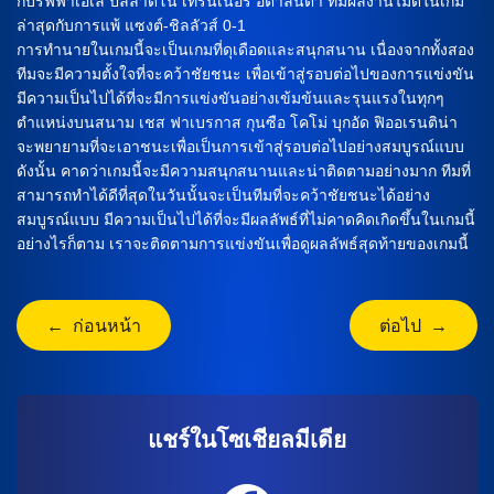
กับรัฟฟาเอเล่ ปัลลาดิโน่ เทรนเนอร์ อตาลันต้า ที่มีผลงานไม่ดีในเกม
ล่าสุดกับการแพ้ แซงต์-ชิลลัวส์ 0-1
การทำนายในเกมนี้จะเป็นเกมที่ดุเดือดและสนุกสนาน เนื่องจากทั้งสอง
ทีมจะมีความตั้งใจที่จะคว้าชัยชนะ เพื่อเข้าสู่รอบต่อไปของการแข่งขัน
มีความเป็นไปได้ที่จะมีการแข่งขันอย่างเข้มข้นและรุนแรงในทุกๆ
ตำแหน่งบนสนาม เชส ฟาเบรกาส กุนซือ โคโม่ บุกอัด ฟิออเรนติน่า
จะพยายามที่จะเอาชนะเพื่อเป็นการเข้าสู่รอบต่อไปอย่างสมบูรณ์แบบ
ดังนั้น คาดว่าเกมนี้จะมีความสนุกสนานและน่าติดตามอย่างมาก ทีมที่
สามารถทำได้ดีที่สุดในวันนั้นจะเป็นทีมที่จะคว้าชัยชนะได้อย่าง
สมบูรณ์แบบ มีความเป็นไปได้ที่จะมีผลลัพธ์ที่ไม่คาดคิดเกิดขึ้นในเกมนี้
อย่างไรก็ตาม เราจะติดตามการแข่งขันเพื่อดูผลลัพธ์สุดท้ายของเกมนี้
← ก่อนหน้า
ต่อไป →
แชร์ในโซเชียลมีเดีย