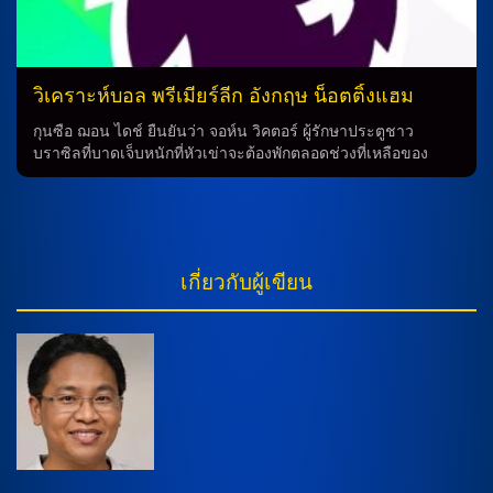
ยังมีผู้เล่นอย่าง อีกอร์ มาตาโนวิช ที่ยืนหน้าเป้า รวมถึง ยาน นิ
คลาส-เบสเท่อ, […]
วิเคราะห์บอล พรีเมียร์ลีก อังกฤษ น็อตติ้งแฮม
ฟอเรสต์ vs คริสตัล พาเลซ
กุนซือ ฌอน ไดช์ ยืนยันว่า จอห์น วิคตอร์ ผู้รักษาประตูชาว
บราซิลที่บาดเจ็บหนักที่หัวเข่าจะต้องพักตลอดช่วงที่เหลือของ
ฤดูกาลนี้ ในข่าวล่าสุดที่เกี่ยวกับทีมชาวบราซิล กุนซือ ฌอน ไดช์
ผู้จัดการทีมยืนยันว่า จอห์น วิคตอร์ ผู้รักษาประตูชาวบราซิลที่บาด
เจ็บหนักที่หัวเข่าจะต้องพักตลอดช่วงที่เหลือของฤดูกาลนี้ ซึ่งยัง
ไม่มีกำหนดว่าจะกลับมาเล่นใหม่เมื่อไหร่ นับตั้งแต่เดือนตุลาคม
คริส วู้ด ยังไม่สามารถกลับมาลงสนามได้เลย และอาจจะต้องพัก
เกี่ยวกับผู้เขียน
จนถึงช่วงท้ายซีซั่นเลยทีเดียวจากปัญหาที่หัวเข่า นอกจากนี้ นิโก
ล่า ซาโวน่า ที่บาดเจ็บก็ยังไม่ได้รับการยืนยันถึงวันที่จะกลับมาได้
ซึ่งเป็นข่าวที่ทำให้แฟนๆของทีมชาวบราซิลต้องรอคอยให้มากขึ้น
โอลิเวอร์ กลาสเนอร์ กุนซือชาวออสเตรีย ยังคงไม่มี เอ็ดดี้ เอ็นเค
เทียห์ และ ไดจิ คามาดะ ที่บาดเจ็บกล้ามเนื้อ ส่วน ฌอง-ฟิลิปป์ มา
เตต้า ก็ไม่อยู่ในความพร้อมที่จะลงเล่นหลังกำลังได้รับความสนใจ
อย่างหนักจาก เอซี มิลาน แม้ว่า เช็ค ดูกูเร่ จะใกล้กลับมาได้แล้ว
แต่ก็ยังคงไม่พร้อมสำหรับเกมนี้หลังต้องพักมานานจากปัญหาที่เข่า
ขณะที่ เนธาเนียล ไคลน์ มีปัญหาที่โคนขาหนีบ และพลาดลงเล่น
มาตลอด 4 เกมหลังสุด สำหรับ […]