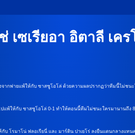
ช่ เซเรียอา อิตาลี เคร
ก หลังจากพ่ายแพ้ให้กับ ซาสซูโอโล่ ด้วยความผลปรากฏว่าทีมนี้ไม่
ไปแพ้ให้กับ ซาสซูโอโล่ 0-1 ทำให้ตอนนี้ทีมไม่ชนะใครมานานถึง 8 
ับ โรมาโน่ ฟลอเรียนี่ และ มาร์ติน ปาเยโร่ ลงยืนแดนกลางแทนคนที่