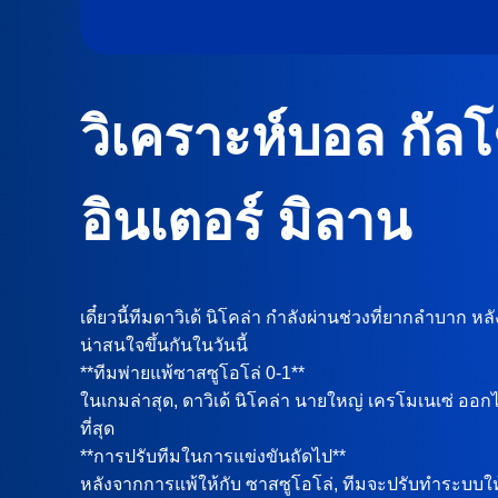
วิเคราะห์บอล กัลโ
อินเตอร์ มิลาน
เดี๋ยวนี้ทีมดาวิเด้ นิโคล่า กำลังผ่านช่วงที่ยากลำบา
น่าสนใจขึ้นกันในวันนี้
**ทีมพ่ายแพ้ซาสซูโอโล่ 0-1**
ในเกมล่าสุด, ดาวิเด้ นิโคล่า นายใหญ่ เครโมเนเซ่ ออก
ที่สุด
**การปรับทีมในการแข่งขันถัดไป**
หลังจากการแพ้ให้กับ ซาสซูโอโล่, ทีมจะปรับทำระบบให้ก