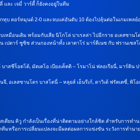
 และ เจมี่ วาร์ดี้ ก็ยังคงอยู่ในทีม
บุกทุบ ดอร์ทมุนด์ 2-0 และจบแค่อันดับ 10 ต้องไปลุ้นต่อในเกมเพลย์อ
่เจ็บเหมือนเดิม พร้อมกับเสีย นิโกโล่ บาเรลล่า ไปอีกราย อเลสซา
น เปตาร์ ซูซิช ส่วนกองหน้าทั้ง เลาตาโร่ มาร์ตีเนซ กับ ฟรานเชสโก
้ บาสชีร็อตโต้, มัตเตโอ เบียงเค็ตติ – โรมาโน่ ฟลอเรียนี่, มาร์ติน ป
ี, อเลสซานโดร บาสโตนี่ – หลุยส์ เอ็นรีเก้, ดาวิเด้ ฟรัตเตซี่, พิโอเ
เตียน คิวู กำลังเป็นเรื่องที่น่าติดตามอย่างใกล้ชิด สำหรับการ
ดทีมหรือการเปลี่ยนแปลงจะมีผลต่อผลการแข่งขัน ระวังการทำนายผลเพ