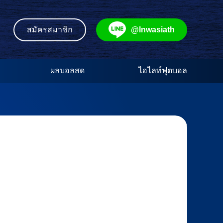
@lnwasiath
สมัครสมาชิก
ผลบอลสด
ไฮไลท์ฟุตบอล