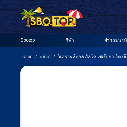
Sbotop
กีฬา
ฝากถอน สโ
Home
/
/
บล็อก
วิเคราะห์บอล กัลโช่ เซเรียอา อิตาลี