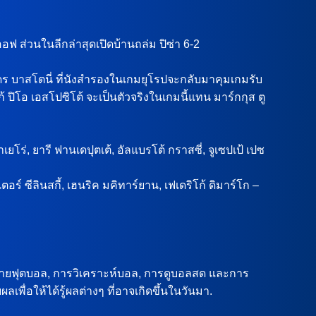
อฟ ส่วนในลีกล่าสุดเปิดบ้านถล่ม ปิซ่า 6-2
นโดร บาสโตนี่ ที่นังสำรองในเกมยุโรปจะกลับมาคุมเกมรับ
้ ปิโอ เอสโปซิโต้ จะเป็นตัวจริงในเกมนี้แทน มาร์กกุส ตู
าเยโร่, ยารี ฟานเดปุตเต้, อัลแบรโต้ กราสซี่, จูเซปเป้ เปซ
ตอร์ ซีลินสกี้, เฮนริค มคิทาร์ยาน, เฟเดริโก้ ดิมาร์โก –
ทำนายฟุตบอล, การวิเคราะห์บอล, การดูบอลสด และการ
ื่อให้ได้รู้ผลต่างๆ ที่อาจเกิดขึ้นในวันมา.