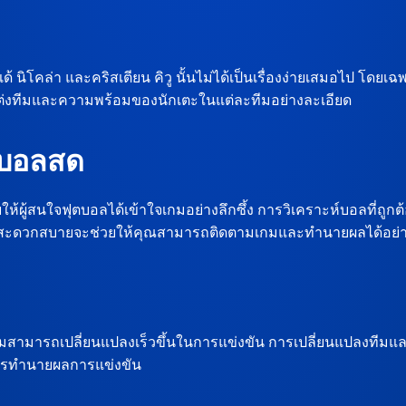
นิโคล่า และคริสเตียน คิวู นั้นไม่ได้เป็นเรื่องง่ายเสมอไป โดยเ
งทีมและความพร้อมของนักเตะในแต่ละทีมอย่างละเอียด
ูบอลสด
้ผู้สนใจฟุตบอลได้เข้าใจเกมอย่างลึกซึ้ง การวิเคราะห์บอลที่ถูกต
่สะดวกสบายจะช่วยให้คุณสามารถติดตามเกมและทำนายผลได้อย่าง
้ทีมสามารถเปลี่ยนแปลงเร็วขึ้นในการแข่งขัน การเปลี่ยนแปลงทีม
นการทำนายผลการแข่งขัน