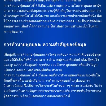
ความสนุกสนานและความสุขให้กับผู้ที่ทำนายอีกทั้งด้วย
การทำนายฟุตบอลไม่ได้มีเพียงแค่ความสนุกสนานในการดูบอล แต่ยัง
สามารถเสนอเสนอข้อมูลและความรู้ที่สำคัญในการเล่นพนันบอล การ
ทำนายฟุตบอลนั้นไม่ใช่เรื่องง่าย และมีความยากลำบากอันแท้จริง ต้อง
ใช้การวิเคราะห์ฟุตบอลอย่างละเอียด การดูบอลสด และศึกษาสถิติและ
ข้อมูลต่างๆ เพื่อทำให้การทำนายเป็นไปอย่างแม่นยำและเป็นไปตาม
ความต้องการ
การทำนายฟุตบอล: ความสำคัญของข้อมูล
เมื่อพูดถึงการทำนายฟุตบอลและวิเคราะห์บอล ความสำคัญของข้อมูล
และสถิติก็เป็นสิ่งที่ห้ามขาด การทำนายฟุตบอลที่แม่นยำต้องพึงพอใจ
และบูรณาการข้อมูลอย่างถูกต้อง รวมถึงการดูบอลสด เพื่อเข้าใจรูป
แบบการเล่นและฟอร์มของทีมที่จะทำนาย
การทำนายฟุตบอลไม่ได้เริ่มและจบที่การทำนายผลแพ้ชนะของทีมใด
ทีมหนึ่งเท่านั้น แต่ยังเรียกว่าการทำนายฟุตบอลในรูปแบบการ
วิเคราะห์บอล ซึ่งเป็นการวิเคราะห์ในด้านต่างๆ ของการแข่งขัน ไม่ว่า
จะเป็นการวิเคราะห์ฟุตบอลจากภาพรวมของทีม การตัดสินใจยากของ
ผู้จัดการทีม หรือแม้แต่สถิติการพบกันก่อนหน้านี้