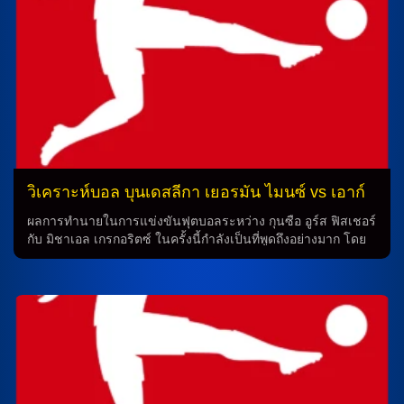
จะต้องเสียในการใช้บริการของผู้เล่นสำคัญอย่างอดัม โคลเอลเล่,
เลอาร์ท พาซาราด้า, เลโอนิดาส สเตอร์จิอู และ บูดู ซิฟซิวัดเซ่
ทั้งหมดเนื่องจากบาดเจ็บ มาร์วิน พีรินเงอร์ ได้รับหน้าที่ในการ
เป็นหอกเป้าในเกมถัดไป โดยมีเอเรน ดิงซี่ และ มาทิอัส ฮอนซัค ที่
จะคอยสร้างเกมให้กับทีม ส่วนบริเวณกลางของสนามจะนำโดย นิ
คลาส ดอร์ช การทำนายสำหรับเกมถัดไปจะมีการใช้ ฟาบิโอ วิเอ
ร่า ในบทบาทผู้เล่นสำคัญที่จะมาช่วยเสริมสร้างการเล่นในระยะ
กลางของสนามร่วมกับ รายาน ฟิลิปป์ และ แรนส์ฟอร์ด คอนิกส์ด
อร์ฟเฟอร์ การรวมทีมสำหรับเกมถัดไปอาจจะมีลักษณะดังนี้: (3-4-
2-1) : เดียนต์ รามาจ – มาร์นอน บุช, พาทริค เมนก้า, ทิม เซียร์
ลาเบน […]
วิเคราะห์บอล บุนเดสลีกา เยอรมัน ไมนซ์ vs เอาก์
สบวร์ก
ผลการทำนายในการแข่งขันฟุตบอลระหว่าง กุนซือ อูร์ส ฟิสเชอร์
กับ มิชาเอล เกรกอริตซ์ ในครั้งนี้กำลังเป็นที่พูดถึงอย่างมาก โดย
เฉพาะเมื่อมีข่าวดีว่า อาร์มินโด้ เซอิบ ที่มีอาการป่วยจะไม่ได้เข้า
ร่วมการแข่งขัน แต่มีโดมินิค คอห์ร กลับมาช่วยเกมลีก้าโรงเรียน
อีกครั้ง ทำให้การทำนายในเกมนี้กลับมีความน่าสนใจมากยิ่งขึ้น
โดมินิค คอห์รกลับมาช่วยเกม การมีโดมินิค คอห์รกลับมาเข้าร่วม
การแข่งขันนั้นเป็นข่าวดีสำหรับทีม กุนซือ อูร์ส ฟิสเชอร์ โดย
เฉพาะเมื่อมีผู้เล่นหลายคนที่มีอาการบาดเจ็บ และมีความไม่
สามารถเข้าร่วมการแข่งขัน โดมินิค คอห์รจะช่วยเสริมความ
แข็งแกร่งให้กับทีมอีกครั้ง สถานการณ์ผู้เล่นบาดเจ็บ ในทัวร์นา
เมนต์ที่น่าสนใจนั้น ทีม กุนซือ อูร์ส ฟิสเชอร์ จะต้องเผชิญกับ