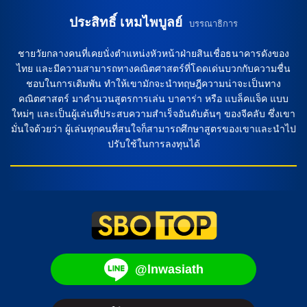
ประสิทธิ์ เหมไพบูลย์
บรรณาธิการ
ชายวัยกลางคนที่เคยนั่งตำแหน่งหัวหน้าฝ่ายสินเชื่อธนาคารดังของ
ไทย และมีความสามารถทางคณิตศาสตร์ที่โดดเด่นบวกกับความชื่น
ชอบในการเดิมพัน ทำให้เขามักจะนำทฤษฎีความน่าจะเป็นทาง
คณิตศาสตร์ มาคำนวนสูตรการเล่น บาคาร่า หรือ แบล็คแจ็ค แบบ
ใหม่ๆ และเป็นผู้เล่นที่ประสบความสำเร็จอันดับต้นๆ ของจีคลับ ซึ่งเขา
มั่นใจด้วยว่า ผู้เล่นทุกคนที่สนใจก็สามารถศึกษาสูตรของเขาและนำไป
ปรับใช้ในการลงทุนได้
@lnwasiath