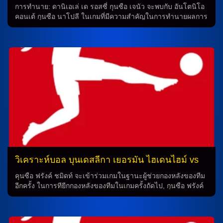
โปลี
การทำนาย: ดานิเอเล่ เด รอสซี่ กุนซือ เจนัว จะพบกับ อันโตนิโอ
คอนเต้ กุนซือ นาโปลี ในเกมที่มีความสำคัญในการทำนายผลการ
แข่งขันวันนี้ ทีมที่ได้แพ้ในเกมล่าสุดจะพยายามกู้แก้ชัยในการเปิด
บ้านต้องเป็นการชนะเพื่อป้องกันการแพ้ต่อไป อ่านวิเคราะห์บอลที่
ได้จากนักเซ็งของบอลที่เชื่อว่ามีโอกาสในการชนะในเกมนี้ ดานิ
เอเล่ เด รอสซี่ กุนซือ เจนัว ทีมดานิเอเล่ เด รอสซี่ กุนซือ เจนัว
กำลังพยายามทำการกู้แก้ชัยหลังจากการแพ้ให้กับ ลาซิโอ
หวุดหวิด 2-3 ในสัปดาห์ที่แล้ว ทีมนี้มีสถิติไม่แพ้ใครที่ 5 เกมติดต่อ
แต่ยังขาด เบนจามิน ซีกริสต์ และ ตอมมาโซ่ บัลดานซี่ ที่มีอาการ
บาดเจ็บ ทีมจะได้รับการสนับสนุนจาก อัลเบิร์ต กรอนเบ็ค ที่กลับ
มาเข้าร่วมในทีมในครั้งนี้ นอกจากนี้, เกมนี้ยังจะเห็นการเล่นของ
แข้งชุดเดิมที่ทำได้ดี อย่างไย ยัสติน ไบโลว์ ที่เป็นผู้รักษาประตู
และกองหลังที่ประกอบไปด้วย อเลสซานโดร มาร์ชานดาลลี่,
เลโอ ออสติการ์ด และ […]
วิเคราะห์บอล บุนเดสลีกา เยอรมัน ไฮเดนไฮม์ vs
ฮัมบูร์ก
คุนซือ ฟรังค์ ชมิดท์ จะเข้าร่วมเกมในฐานะผู้ช่วยกองหลังของทีม
อีกครั้ง ในการทียีกกองหลังของทีมในเกมครั้งถัดไป, กุนซือ ฟรังค์
ชมิดท์ จะได้รับโอกาสที่จะกลับมาช่วยทีมในการแข่งขันอีกครั้ง
แม้ว่าเขาอาจจะไม่ได้เป็นผู้เริ่มต้นในเกมนี้ แต่เขาจะเป็นตัว
สำรองที่มีความสำคัญในบทบาทของกองหลัง อย่างไรก็ตาม, ทีม