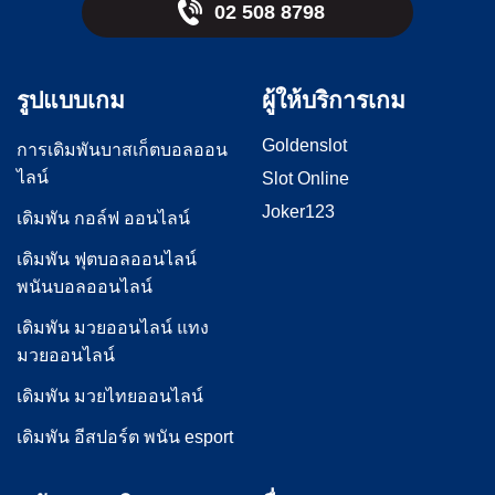
02 508 8798
รูปแบบเกม
ผู้ให้บริการเกม
Goldenslot
การเดิมพันบาสเก็ตบอลออน
ไลน์
Slot Online
Joker123
เดิมพัน กอล์ฟ ออนไลน์
เดิมพัน ฟุตบอลออนไลน์
พนันบอลออนไลน์
เดิมพัน มวยออนไลน์ แทง
มวยออนไลน์
เดิมพัน มวยไทยออนไลน์
เดิมพัน อีสปอร์ต พนัน esport