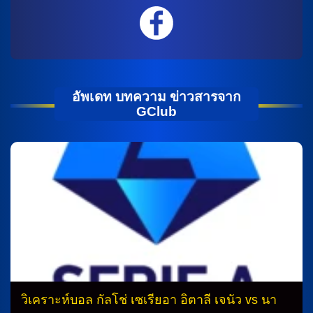
อัพเดท บทความ ข่าวสารจาก
GClub
วิเคราะห์บอล กัลโช่ เซเรียอา อิตาลี เจนัว vs นา