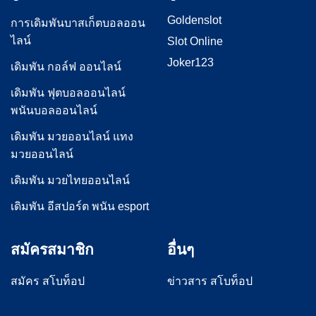
Goldenslot
การเดิมพันบาสเก็ตบอลออน
ไลน์
Slot Online
Joker123
เดิมพัน กอล์ฟ ออนไลน์
เดิมพัน ฟุตบอลออนไลน์
พนันบอลออนไลน์
เดิมพัน มวยออนไลน์ แทง
มวยออนไลน์
เดิมพัน มวยไทยออนไลน์
เดิมพัน อีสปอร์ต พนัน esport
สมัครสมาชิก
อื่นๆ
สมัคร สโบท็อป
ข่าวสาร สโบท็อป