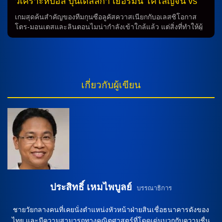
วิเคราะห์บอล บุนเดสลีกา เยอรมัน โคโลญจน์ vs
แอร์เบ ไลป์ซิก
เกมสุดค้นสำคัญของทีมกุนซือลูคัสควาสเนียกกับอเลสซิโอกาส
โตร-มอนเตสและลินตอนไมน่ากำลังเข้าใกล้แล้ว แต่สิ่งที่ทำให้ผู้
สนใจตื่นตาตื่นใจคือสภาพร่างกายของบาดเจ็บของบาคุทดีกว่า
อย่างสิ้นเชิง อย่างน้อยทั้งสองฝ่ายต้องพักหลายสัปดาห์หลังจาก
การบาดเจ็บรอบสุดท้ายในการซ้อมล่าสุด ความสำคัญของนักเตะ
ที่เจ็บระหว่างซ้อมคือโดมินิคไฮน์ทซ์, ติโมฮือเบอร์ส และ ลูก้า คี
เลียน ซึ่งจะต้องพลาดการช่วยเหลือทีมในเกมสุดสำคัญนี้ อย่างไร
เกี่ยวกับผู้เขียน
ก็ตาม นักเตะอื่น ๆ ที่เจ็บระหว่างซ้อมอย่าง กุนซือลูคัส ถูกตัดสินใจ
ให้เข้าร่วมการแข่งขัน การทำนายทีมจะนำเสนอแนวรุกที่น่า
สนใจโดยการประสานงานระหว่าง ยาคุบ คามินสกี้, ซาอิด เอล
มาล่า และ ร้ากนาร์ อาร์เช่อ โดยมีเอริค มาร์เทล และ ทอม เคล้า
ส์ เป็นคู่กับตัวกลางพ่อมด ทีมกุนซือโอเล่แวร์เนอร์จะไม่มีนักเตะ
บาดเจ็บหน้าเดิมอย่างฮัสซัน อูเอดราโก้, คาสเตลโล่ ลูเคบา และ
วิกโก้ เกเบล แต่มีคริสตอฟ เบาม์การ์ทเนอร์ ที่มาเติมเต็มระหว่าง
สายกลางอีกครั้ง เมื่อมองในมุมมองของการเริ่มแสดงทีมผ่าน
ทางการทำนาย จะเห็นว่า ยาน ดิโอม็องเด้, อันโตนิโอ นูซ่า และ
โรมูโล่ ครูซ จะเข้าร่วมในการเล่นอย่างสมบูรณ์ โดยมีเบาม์การ์ท
เนอร์ กลับมาสร้างความสมบูรณ์กับ ซาเวอร์ ชลาเงอร์ และ […]
ประสิทธิ์ เหมไพบูลย์
บรรณาธิการ
ชายวัยกลางคนที่เคยนั่งตำแหน่งหัวหน้าฝ่ายสินเชื่อธนาคารดังของ
ไทย และมีความสามารถทางคณิตศาสตร์ที่โดดเด่นบวกกับความชื่น