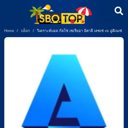
Home
/
บล็อก
/
วิเคราะห์บอล กัลโช่ เซเรียอา อิตาลี เลชเช่ vs อูดิเนเซ่