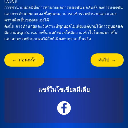
แข่งขัน
การทำนายบอลมีทั้งการทำนายผลการแข่งขัน ผลลัพธ์ของการแข่งขัน
และการทำนายเกมเอง ซึ่งทุกคนสามารถเข้าร่วมทำนายและแสดง
ความคิดเห็นของตนเองได้
ดังนั้น การทำนายและวิเคราะห์ฟุตบอลไม่เพียงแต่ช่วยให้การดูบอลสด
มีความสนุกสนานมากขึ้น แต่ยังช่วยให้มีความเข้าใจในเกมมากขึ้น
และสามารถทำนายผลได้ใกล้เคียงกับความเป็นจริง
← ก่อนหน้า
ต่อไป →
แชร์ในโซเชียลมีเดีย