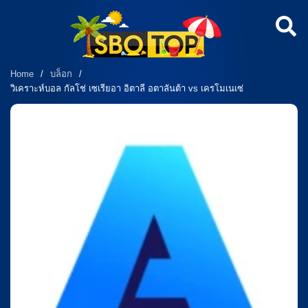
Home
/
บล็อก
/
วิเคราะห์บอล กัลโช่ เซเรียอา อิตาลี อตาลันต้า vs เครโมเนเซ่