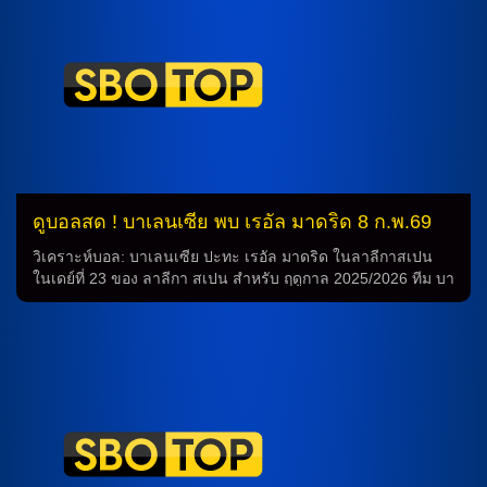
ชัยชนะได้ถึง 4 ครั้ง และแพ้เพียงครั้งเดียวเท่านั้น ซึ่งทำให้ทีมมี
ความมั่นใจและพร้อมที่จะเอาชนะคู่แข่งอย่างฮอฟเฟ่นไฮม์ การ
พบกันก่อนหน้า ครั้งล่าสุดที่ทั้งสองทีมพบกันเป็นในเดือนกันยายน
ปีที่แล้ว ทีมบาเยิร์น มิวนิค สามารถเอาชนะฮอฟเฟ่นไฮม์ โดย
ทำให้คะแนนเป็น 4-1 ซึ่งก่อให้เกิดความตื่นเต้นให้กับผู้ชมทั้งสอง
ฝ่าย คาดการณ์สำหรับการแข่งขันนี้ จากการวิเคราะห์บอล การ
ทำนายฟุตบอล การเล่นดูบอลสด และการวิเคราะห์ฟุตบอล ทำให้
เห็นว่าการพบกันระหว่างบาเยิร์น มิวนิค กับ ฮอฟเฟ่นไฮม์ จะ
เป็นการแข่งขันที่ไม่ควรพลาด […]
ดูบอลสด ! บาเลนเซีย พบ เรอัล มาดริด 8 ก.พ.69
วิเคราะห์บอล: บาเลนเซีย ปะทะ เรอัล มาดริด ในลาลีกาสเปน
ในเดย์ที่ 23 ของ ลาลีกา สเปน สำหรับ ฤดูกาล 2025/2026 ทีม บา
เลนเซีย ที่อยู่อันดับ 16 ในตาราง พร้อมพบกับทีม เรอัล มาดริด ที่
อยู่อันดับ 2 ทีมดังหลังจากได้คะแนน 54 จากการแข่งขัน จะเปิด
สนามบ้านในเมสตายาน ด้วยความมั่นใจสูง กว่าที่เคย ทำนาย
การทำนาย คู่ตบนี้จะเป็นการยังช้าระหว่างทีมที่มีผลงานต่างกัน
บาเลนเซีย มีผลงานที่ไม่ค่อยดีในเกมล่าสุดของเขา ในขณะที่ เรอั
ล มาดริด มีการแสดงผลที่ยอดเยี่ยม แต่บาเลนเซีย จะหวังว่าจะใช้
ความเก่ง เพื่อทำให้เกมเป็นทางเสมอ หรือแม้แต่ชนะไปได้
วิเคราะห์ฟุตบอล จากสถิติการพบกัน 5 นัดล่าสุดในลีก บาเลนเซีย
ได้ชนะ 3 นัด และเสมอ 1 นัด ส่วน เรอัล […]