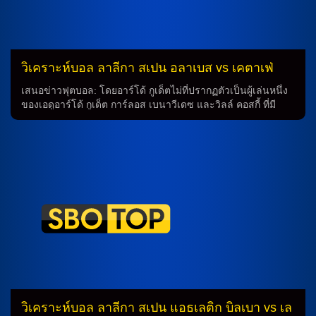
วิเคราะห์บอล ลาลีกา สเปน อลาเบส vs เคตาเฟ่
เสนอข่าวฟุตบอล: โดยอาร์โด้ กูเด็ตไม่ที่ปรากฏตัวเป็นผู้เล่นหนึ่ง
ของเอดูอาร์โด้ กูเด็ต การ์ลอส เบนาวีเดซ และวิลล์ คอสกี้ ที่มี
สภาพร่างกายไม่สมบูรณ์ ซึ่งอาจทำให้ไม่สามารถเข้าสนามได้ใน
บางเกม แต่ก็ยังมีผู้เล่นอื่นๆ ที่พร้อมสลับอยู่เสมอ ในขณะที่ ลูกัส
โบเย่ จะเป็นกองหน้าคู่กับ โตนี่ มาร์ตีเนซ และมีกาเลเบ
กอนซัลเวส, ปาโบล อีบันเญซ, อันโตนิโอ บลังโก้, การ์เลส อา
เลนญ่า ในกลางสนาม ส่วนที่เหลือจะมีโจนาธาน กาสโตร จอนนี่,
ฟากุนโด้ เตนาญ่า, จอน ปาเชโก้, และบิคตอร์ ปาราด้า ลงคุม
แนวรับโดยมี อันโตนิโอ ซีเบร่า ลงเฝ้าเสา ในทีมอีกฝ่าย โฆเซ่
บอร์ดาลาสก็มีผู้เล่นที่ไม่สมบูรณ์ทางร่างกายคือ บอร์ฆา มาโย
ราล, อาบู กามาร่า, และดาบิด กอร์ดอน ซึ่งอาจทำให้ไม่สามารถ
เข้าสนามได้ในบางเกม แต่ยังมีผู้เล่นอื่นๆ ที่พร้อมสลับอยู่เสมอ
หลุยส์ วาซเกซ จะเป็นกองหน้าคู่กับ […]
วิเคราะห์บอล ลาลีกา สเปน แอธเลติก บิลเบา vs เล