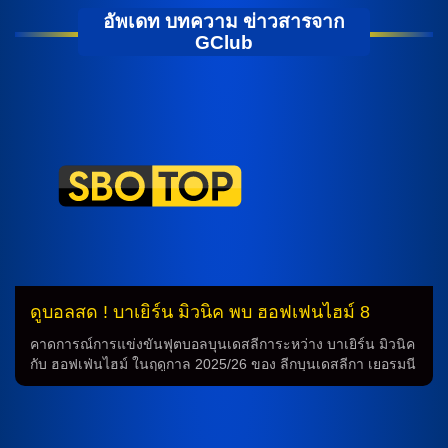
อัพเดท บทความ ข่าวสารจาก
GClub
ดูบอลสด ! บาเยิร์น มิวนิค พบ ฮอฟเฟนไฮม์ 8
ก.พ.69
คาดการณ์การแข่งขันฟุตบอลบุนเดสลีการะหว่าง บาเยิร์น มิวนิค
กับ ฮอฟเฟ่นไฮม์ ในฤดูกาล 2025/26 ของ ลีกบุนเดสลีกา เยอรมนี
นัดที่ 21 จะเป็นการพบกันระหว่าง บาเยิร์น มิวนิค จ่าฝูง ที่เป็น
หนึ่งในทีมชั้นนำของลีกมีคะแนน 51 แต้ม และ ฮอฟเฟ่นไฮม์ ทีม
อันดับ 3 ที่มีคะแนน 42 แต้ม ความตึงเครียดก่อนการแข่งขัน เมื่อ
นับถอยหลังมาถึง 5 นัดที่ลุยมา บาเยิร์น มิวนิค สามารถเก็บ