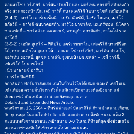
ตอมมาโซ่ บาร์เบียรี่, มาร์ติน ปาเยโร่ และ มอร์เท่น ธอรสบี้ สลับลงตัว
จริง ส่วนกองหน้าเป็น เจมี่ วาร์ดี้ กับ เฟเดริโก้ โบนาซโซลี่ เหมือนเดิม
(3-4-3) : มาร์โก คาร์เนเซ็คคี่ – เบรัต ฌิมซิตี้, ไอซัค ไฮเอน, จอร์โจ้
สกัลวินี่ – ดาวิเด้ ซัปปาคอสต้า, มาริโอ ปาซาลิช, เอแดร์ซอน, นิโคล่า
ซาเลฟสกี้ – ชาร์ลส์ เด เคเตลาเร่, จานลูก้า สกามัคก้า, จาโคโม่ ราส
ปาโดรี่
(3-5-2) : เอมิล อูเดโร่ – ฟิลิปโป แตร์ราชชาโน่, เฟเดริโก้ บาสชีร็อต
โต้, เซบาสเตียโน่ ลูแปรโต้ – ตอมมาโซ่ บาร์เบียรี่, มาร์ติน ปาเยโร่,
มอร์เท่น ธอรสบี้, ยุสซุฟ มาเล่ห์, จูเซปเป้ เปซเซลล่า – เจมี่ วาร์ดี้,
เฟเดริโก้ โบนาซโซลี่
: นิว บาลานซ์ อารีน่า
: มาร์โก ปิคชินินี่
อตาลันต้า ฟอร์มกำลังแรง เกมในบ้านไว้ใจได้เสมอ ขณะที่ เครโมเน
เซ่ แพ้บ่อย ความมั่นใจตก ดังนั้นแม้เรทเปิดมาแรงต้องยิงขาด แต่
ศักยภาพเจ้าถิ่นเหนือกว่า น่าจะยิงทะลุตามคาด
Detailed and Expanded News Article:
พฤศจิกายน 15, 2564 – ทีมรัฟฟาเอเล่ ปัลลาดิโน่ ก้าวเข้าสนามเพื่อพบ
กับ ยูเวนตุส ในเกมโคปปา อิตาเลีย และสามารถดึงชัยชนะมาเต็ม 3
คะแนนหลังจากเอาชนะเหย้าสนาม 3-0 ในเกมที่ท้ายที่สุด ซึ่งช่วยเสริม
สถานภาพของทีมให้เข้ารอบต่อไปอย่างแน่นอน