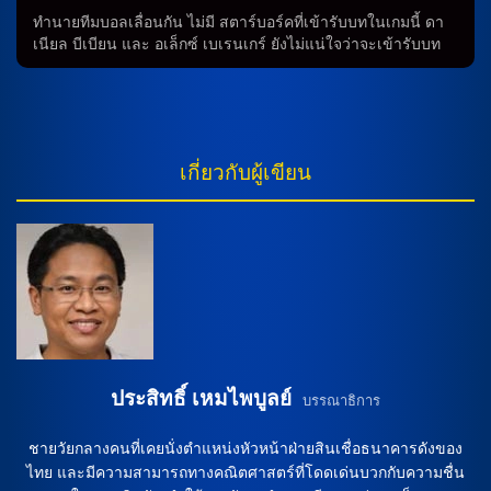
บันเต้
ทำนายทีมบอลเลื่อนกัน ไม่มี สตาร์บอร์คที่เข้ารับบทในเกมนี้ ดา
เนียล บีเบียน และ อเล็กซ์ เบเรนเกร์ ยังไม่แน่ใจว่าจะเข้ารับบท
ในเกมหรือไม่ เนื่องจากสภาพร่างกายไม่สมบูรณ์ ในขณะที่ อินญี
โก้ เลเก้ ได้รับการปลดถามจากการแบนและกลับมาร่วมทีมอีกครั้ง
และเอมเมอริค ลาปอร์กต์ และ อินญากี้ วิลเลียมส์ พร้อมที่จะเข้า
รับบทสำคัญในเกมนี้ การเตรียมทีมของ กอร์ก้า กูรูเซต้า มี อินญา
กี้ วิลเลียมส์, อูไน โกเมซ และ นีโก้ วิลเลียมส์ ทำหน้าที่ในการ
เกี่ยวกับผู้เขียน
เดินเกมรุก ในขณะที่ อินญีโก้ รูอีซ เด กาลาร์เรต้า จะควบคุมช่วง
กลางสนามพร้อมกับ มิเกล เจาเรคีซาร์ แล้วนั่น ส่วน เฆซุส อาเร
โซ่, ไอตอร์ ปาเรเดส, เอมเมอริค ลาปอร์กต์, ยูรี เบร์ชีเช่ จะเป็น
ตัวแก้วรับที่มักจะลงสนาม โดยมี อูไน ซีม่อน จับกางป้อม […]
ประสิทธิ์ เหมไพบูลย์
บรรณาธิการ
ชายวัยกลางคนที่เคยนั่งตำแหน่งหัวหน้าฝ่ายสินเชื่อธนาคารดังของ
ไทย และมีความสามารถทางคณิตศาสตร์ที่โดดเด่นบวกกับความชื่น