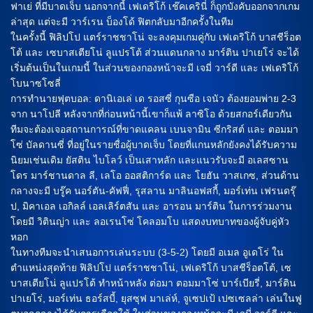
ฟาเย่ ที่มีบาดเจ็บ นอกจากนี้ เฟเดริโก้ เช๊คเครินี่ ก็ถูกบังคับออกจากเกม
ล่าสุด แต่จะมี วาร์เรน บ็องโด้ ฟิตกลับมาอีกครั้งในทีม
ในครั้งนี้ ฟิลิปโป แตร์ราชชาโน่ จะลงคุมเกมคู่กับ เฟเดริโก้ บาสชีร็อต
โต้ และ เซบาสเตียโน่ ลูแปรโต้ ส่วนแดนกลาง มาร์ติน ปาเยโร่ จะได้
เริ่มต้นเป็นในเกมนี้ ในส่วนของกองหน้าจะมี เจมี่ วาร์ดี และ เฟเดริโก้
โบนาซโซลี่
การทำนายฟุตบอล: ดานิเอเล่ เด รอสซี่ กุนซือ เจนัว ต้องยอมพ่าย 2-3
จาก นาโปลี หลังจากที่ก่อนหน้านี้เขาก็แพ้ ลาซิโอ ด้วยสกอร์เดียวกัน
ทีมจะต้องเจอสถานการณ์ที่ขาดแคลน เบนจามิน ซีกริสต์ และ ตอมมา
โซ่ บัลดานซี่ ที่อยู่ในรายชื่อผู้บาดเจ็บ โดยที่แกนหลักยังคงได้รับความ
นิยมเช่นเดิม ยัสติน ไบโลว์ เป็นเสาหลัก และแนวรับจะมี อเลสซาน
โดร มาร์ชานดาล ลี, เลโอ ออสติการ์ด และ โยฮัน วาสเกซ, ส่วนด้าน
กลางจะมี บรู๊ค นอร์ตัน-คัฟฟี่, รุสลาน มาลินอฟสกี้, มอร์เท่น เฟรนดรุ๊
ป, มิคาเอล เอกิลล์ เอลเลิร์ตสัน และ อารอน มาร์ติน ในการร่วมงาน
โดยมี วิตินญ่า และ ลอเรนโซ่ โคลอมโบ แสดงบทบาทของผู้จับคู่หัว
หอก
ในทางทีมจะนำเสนอการเล่นระบบ (3-5-2) โดยมี อเมล อูเดโร่ ใน
ตำแหน่งสุดท้าย ฟิลิปโป แตร์ราชชาโน่, เฟเดริโก้ บาสชีร็อตโต้, เซ
บาสเตียโน่ ลูแปรโต้ ทำหน้าหลัง ต่อมา ตอมมาโซ่ บาร์เบียรี่, มาร์ติน
ปาเยโร่, มอร์เท่น ธอร์สบี้, ยุสซุฟ มาเล่ห์, จูเซปเป้ เปซเซลล่า เล่นในฟู