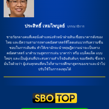
ประสิทธิ์ เหมไพบูลย์
บรรณาธิการ
ชายวัยกลางคนที่เคยนั่งตำแหน่งหัวหน้าฝ่ายสินเชื่อธนาคารดังของ
ไทย และมีความสามารถทางคณิตศาสตร์ที่โดดเด่นบวกกับความชื่น
ชอบในการเดิมพัน ทำให้เขามักจะนำทฤษฎีความน่าจะเป็นทาง
คณิตศาสตร์ มาคำนวนสูตรการเล่น บาคาร่า หรือ แบล็คแจ็ค แบบ
ใหม่ๆ และเป็นผู้เล่นที่ประสบความสำเร็จอันดับต้นๆ ของจีคลับ ซึ่งเขา
มั่นใจด้วยว่า ผู้เล่นทุกคนที่สนใจก็สามารถศึกษาสูตรของเขาและนำไป
ปรับใช้ในการลงทุนได้