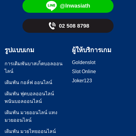
@lnwasiath
02 508 8798
รูปแบบเกม
ผู้ให้บริการเกม
Goldenslot
การเดิมพันบาสเก็ตบอลออน
ไลน์
Slot Online
Joker123
เดิมพัน กอล์ฟ ออนไลน์
เดิมพัน ฟุตบอลออนไลน์
พนันบอลออนไลน์
เดิมพัน มวยออนไลน์ แทง
มวยออนไลน์
เดิมพัน มวยไทยออนไลน์