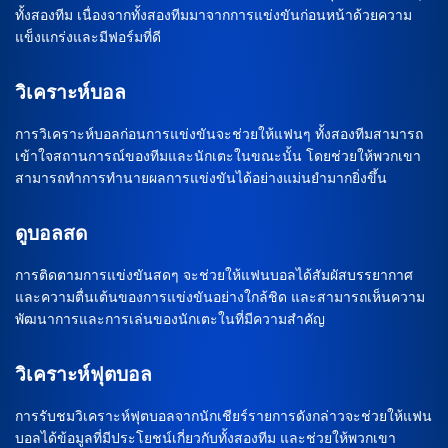
ทั้งสองทีม เนื่องจากทั้งสองทีมมาจากการแข่งขันก่อนหน้าด้วยความ
แข็งแกร่งและมีฟอร์มที่ดี
วิเคราะห์บอล
การวิเคราะห์บอลก่อนการแข่งขันจะช่วยให้แฟนๆ ทั้งสองทีมสามารถ
เข้าใจสถานการณ์ของทีมและนักเตะในขณะนั้น โดยช่วยให้พวกเขา
สามารถทำการทำนายผลการแข่งขันได้อย่างแม่นยำมากยิ่งขึ้น
ดูบอลสด
การติดตามการแข่งขันสดๆ จะช่วยให้แฟนบอลได้สัมผัสบรรยากาศ
และความตื่นเต้นของการแข่งขันอย่างใกล้ชิด และสามารถเห็นความ
พัฒนาการและการเล่นของนักเตะในที่มีความสำคัญ
วิเคราะห์ฟุตบอล
การรับชมวิเคราะห์ฟุตบอลจากนักเชียร์รายการดังกล่าวจะช่วยให้แฟน
บอลได้ข้อมูลที่มีประโยชน์เกี่ยวกับทั้งสองทีม และช่วยให้พวกเขา