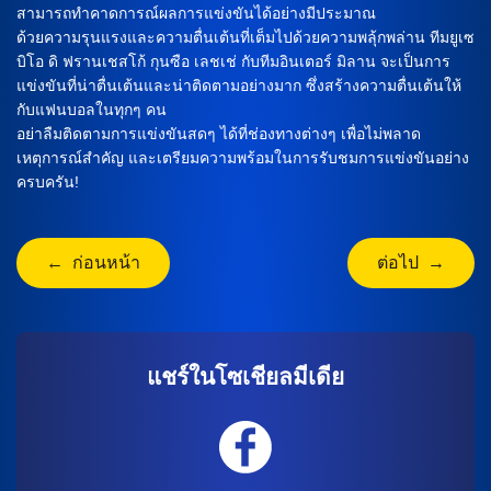
สามารถทำคาดการณ์ผลการแข่งขันได้อย่างมีประมาณ
ด้วยความรุนแรงและความตื่นเต้นที่เต็มไปด้วยความพลุ้กพล่าน ทีมยูเซ
บิโอ ดิ ฟรานเชสโก้ กุนซือ เลชเช่ กับทีมอินเตอร์ มิลาน จะเป็นการ
แข่งขันที่น่าตื่นเต้นและน่าติดตามอย่างมาก ซึ่งสร้างความตื่นเต้นให้
กับแฟนบอลในทุกๆ คน
อย่าลืมติดตามการแข่งขันสดๆ ได้ที่ช่องทางต่างๆ เพื่อไม่พลาด
เหตุการณ์สำคัญ และเตรียมความพร้อมในการรับชมการแข่งขันอย่าง
ครบครัน!
← ก่อนหน้า
ต่อไป →
แชร์ในโซเชียลมีเดีย