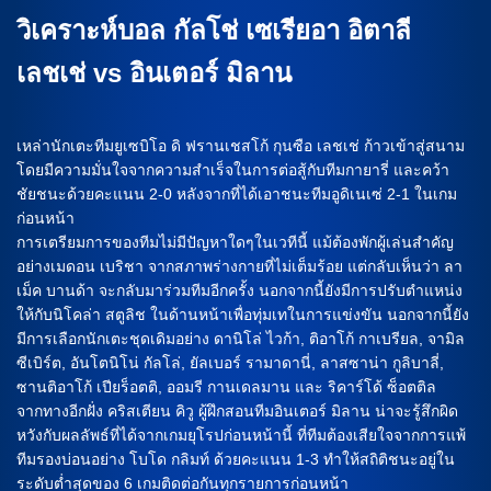
วิเคราะห์บอล กัลโช่ เซเรียอา อิตาลี
เลชเช่ vs อินเตอร์ มิลาน
เหล่านักเตะทีมยูเซบิโอ ดิ ฟรานเชสโก้ กุนซือ เลชเช่ ก้าวเข้าสู่สนาม
โดยมีความมั่นใจจากความสำเร็จในการต่อสู้กับทีมกายารี่ และคว้า
ชัยชนะด้วยคะแนน 2-0 หลังจากที่ได้เอาชนะทีมอูดิเนเซ่ 2-1 ในเกม
ก่อนหน้า
การเตรียมการของทีมไม่มีปัญหาใดๆในเวทีนี้ แม้ต้องพักผู้เล่นสำคัญ
อย่างเมดอน เบริชา จากสภาพร่างกายที่ไม่เต็มร้อย แต่กลับเห็นว่า ลา
เม็ค บานด้า จะกลับมาร่วมทีมอีกครั้ง นอกจากนี้ยังมีการปรับตำแหน่ง
ให้กับนิโคล่า สตูลิช ในด้านหน้าเพื่อทุ่มเทในการแข่งขัน นอกจากนี้ยัง
มีการเลือกนักเตะชุดเดิมอย่าง ดานิโล่ ไวก้า, ติอาโก้ กาเบรียล, จามิล
ซีเบิร์ต, อันโตนิโน่ กัลโล่, ยัลเบอร์ รามาดานี่, ลาสซาน่า กูลิบาลี่,
ซานติอาโก้ เปียร็อตติ, ออมรี กานเดลมาน และ ริคาร์โด้ ซ็อตติล
จากทางอีกฝั่ง คริสเตียน คิวู ผู้ฝึกสอนทีมอินเตอร์ มิลาน น่าจะรู้สึกผิด
หวังกับผลลัพธ์ที่ได้จากเกมยุโรปก่อนหน้านี้ ที่ทีมต้องเสียใจจากการแพ้
ทีมรองบ่อนอย่าง โบโด กลิมท์ ด้วยคะแนน 1-3 ทำให้สถิติชนะอยู่ใน
ระดับต่ำสุดของ 6 เกมติดต่อกันทุกรายการก่อนหน้า