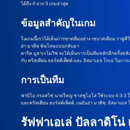
ได้ถึง 4 จาก 5 เกมล่าสุด
ข้อมูลสำคัญในเกม
ในเกมนี้เราได้เห็นการขาดทีมอย่าง เซบาสเตียน วาลูคีวิชซ
ย่า มาติช พ้นโทษแบนกลับมา
ตาริค มูฮาเรโมวิช จะได้เห็นการเป็นทีมหลักอีกครั้งหลั
กับ คริสเตียน ธอร์สต์เฟ็ดต์ และ อิสมาเอล โกเน่ ในการเกิ
การเป็นทีม
ฟาบิโอ กรอสโซ่ นายใหญ่ ซาสซูโอโล่ ใช้ระบบ 4-3-3 ในเก
และคริสเตียน ธอร์สต์เฟ็ดต์, เนมันย่า มาติช, อิสมาเอล 
รัฟฟาเอเล่ ปัลลาดิโน่