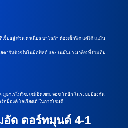
จ็บอยู่ ส่วน ดาเนี่ยล บาโลก้า ต้องเช็กฟิต แต่ได้ เนมัน
ตาร์ทตัวจริงในมิดฟิลด์ และ เนมันย่า มาติช ที่ร่วมทีม
ิค มูฮาเรโมวิช, เจย์ อิดเซส, จอช โดอิก ในระบบป้องกัน
าร์กม็องด์ โลเรียงเต้ ในการโจมตี
มอัด ดอร์ทมุนด์ 4-1