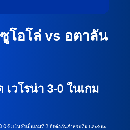
สซูโอโล่ vs อตาลัน
ด เวโรน่า 3-0 ในเกม
ซึ่งเป็นชัยเป็นเกมที่ 2 ติดต่อกันสำหรับทีม และชนะ