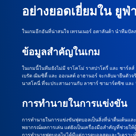
อย่างยอดเยี่ยมใน ยูฟ่า
ในเกมอีกอันที่น่าสนใจ เทรนเนอร์ อตาลันต้า นำทีมปัลล
ข้อมูลสำคัญในเกม
ในเกมนี้ในทีมยังไม่มี จาโคโม่ ราสปาโดรี่ และ ชาร์ลส์ เด
เบรัต ฌิมซิตี้ และ ออเนสต์ อาฮานอร์ จะกลับมายืนตัว
นาสโคนี่ ที่จะประสานงานกับ ลาซาร์ ซามาร์ดซิช และ 
การทำนายในการแข่งขัน
การทำนายในการแข่งขันฟุตบอลเป็นสิ่งที่น่าตื่นเต้นแล
พยากรณ์ผลการเล่น เเต่ยังเป็นเครื่องมือสำคัญที่ช่วยให
การทำนายฟุตบอลไม่ได้มีแค่การดูบอลสดและวิเคราะห์บอ