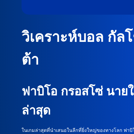
วิเคราะห์บอล กัลโ
ต้า
ฟาบิโอ กรอสโซ่ นายให
ล่าสุด
ในเกมล่าสุดที่นำเสนอในลีกที่ยิ่งใหญ่ของทางโลก ฟาบ