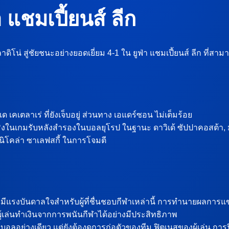
 แชมเปี้ยนส์ ลีก
าดิโน่ สู่ชัยชนะอย่างยอดเยี่ยม 4-1 ใน ยูฟ่า แชมเปี้ยนส์ ลีก ที
 เคเตลาเร่ ที่ยังเจ็บอยู่ ส่วนทาง เอแดร์ซอน ไม่เต็มร้อย
จริงในเกมรับหลังสำรองในบอลยุโรป ในฐานะ ดาวิเด้ ซัปปาคอสต้า, 
นิโคล่า ซาเลฟสกี้ ในการโจมตี
ะมีแรงบันดาลใจสำหรับผู้ที่ชื่นชอบกีฬาเหล่านี้ การทำนายผลการ
้ผู้เล่นทำเงินจากการพนันกีฬาได้อย่างมีประสิทธิภาพ
ลอย่างเดียว เเต่ยังต้องดูการก่อตัวของทีม ฟิตเนสของผู้เล่น กา