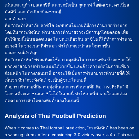
เล่นแทน ลูก้า เปลเลกรินี่ แนวรุกยังเป็น กุสตาฟ ไอซัคเซ่น, ดาเนี่ยล
มัลดินี่ และ มัตเตีย ซ๊าคชานญี่
ค่ายทำนาย:
ทีม “กระทิงหิน” กับ ลาซิโอ จะพบกันในเกมที่มีการทำนายอย่างมาก
โดยทีม “กระทิงหิน” ทำนายการทำนายว่าจะมีการบุกโดยตลอด เพื่อ
ทำให้เกมนี้เป็นของตนเอง ในขณะเดียวกัน ลาซิโอ ก็ได้ทำการทำนาย
อย่างดี ในช่วงเวลาที่ผ่านมา ทำให้เกมจะน่าสนใจมากขึ้น
คาดการณ์สำคัญ:
ทีม “กระทิงหิน” พร้อมที่จะใช้ความมุ่งมั่นในการแข่งขัน ซึ่งจะช่วยให้
พวกเขาสามารถทำคะแนนได้ง่ายขึ้น และล้างความผิดในการแพ้มา
ก่อนหน้า ในทางกลับมานี้ อาจจะได้เป็นการทำนายการทำนายที่ดีให้
เห็นว่า ทีม “กระทิงหิน” จะเป็นผู้ชนะในเกมนี้
ด้วยการทำนายที่มีความมุ่งมั่นและการทำนายที่ดี ทีม “กระทิงหิน” มี
โอกาสที่จะเอาชนะลาซิโอได้ในเกมนี้ ทำให้เกมนี้น่าสนใจและต้อง
ติดตามการเติบโตของทีมทั้งสองในเกมนี้.
Analysis of Thai Football Prediction
When it comes to Thai football prediction, “กระทิงหิน” has been on
a winning streak after a convincing 3-0 victory over เจนัว. This win