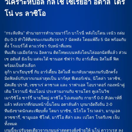
วิเคราะห์บอล กัลโช่ เซเรียอา อิตาลี โตริ
โน่ vs ลาซิโอ
“กระทิงหิน” ทำนายการทำนายมาร์โก บาโรนี่ หลังไปโดน เจนัว ถล่ม
ยับ 0-3 ทำให้ทีมชนะเกมเดียวจาก 7 นัดหลัง โดยแพ้ถึง 5 นัด พร้อมกับ
ตั้ง โรแบร์โต้ ดาแวร์ซ่า รับหน้าที่แทน
ทีมเสีย เอเมียร์ฮาน อิลคาน ติดโทษแบนหลังโดนไล่ออกนัดที่แล้ว ส่วน
เช อดัมส์ ยังเจ็บ แต่จะได้ ซานอส ซัฟว่า กับ อาร์เดี้ยน อิสไมลี่ ฟิต
พร้อมเป็นตัวเลือก
ลูก้า มาเรียนุชชี่ กับ อาร์เดี้ยน อิสไมลี่ จะกลับมาคุมเกมรับอีกครั้ง
มิดฟิลด์ปรับจากเกมล่าสุดเป็น มาร์คุส พีเดอร์เซ่น, นิโคล่า วลาซิช,
มัตเตีย ปราติ, เซซาเร่ คาซาเด และ ราฟาเอล โอบราดอร์ กองหน้าคู่
เดิม โจวานนี่ ซิเมโอเน่ ประสานงานกับ ซานโดร คูเลโนวิช
เมาริซิโอ ซาร์รี่ นายใหญ่ ลาซิโอ ไปเสมอกับ กายารี่ 0-0 สัปดเาห์ที่
แล้ว หลังจากที่ก่อนหน้านั้นโดน อตาลันต้า บุกมาอัดถึงถิ่น 2-0
ทีมยังขาดนักเตะเพียบทั้ง โตมา บาซิช, นิโกโล โรเวลล่า, มานูเอล
ลาซซารี่, ซามูแอล ชีโกต์, มารีโอ คีล่า และ เปโดร โรดรีเกซ เจ็บ
ทั้งหมด
เกมนี้จะปรับจุดเดียวจากเกมบล่าสุดตรงฝั่งซ้ายให้ นูโน่ ตาวาเรส ลง