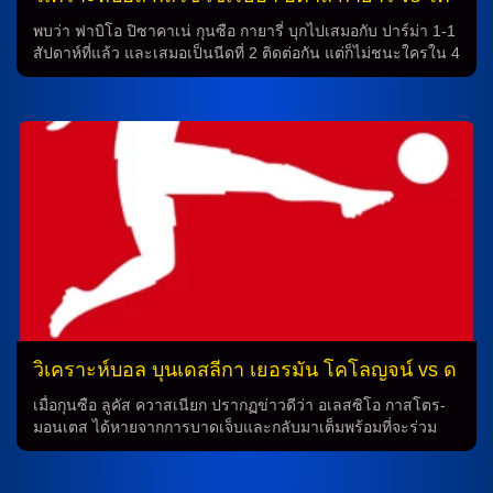
โม่
พบว่า ฟาบิโอ ปิซาคาเน่ กุนซือ กายารี่ บุกไปเสมอกับ ปาร์ม่า 1-1
สัปดาห์ที่แล้ว และเสมอเป็นนีดที่ 2 ติดต่อกัน แต่ก็ไม่ชนะใครใน 4
เกมหลัง การทำนายฟุตบอล: ความสามารถของทีม สภาพทีมขาด
นักเตะเจ็บอย่าง อันเดรีย เบล็อตติ และ มัตเตีย เฟลิชี่ ด้าน จานลูก้
า เกตาโน่, อเลสซานโดร ไดโอล่า, เจนนาโร่ บอร์เรลลี่ และ ลูก้
า มาซซิเตลลี่ สภาพร่างกายไม่สมบูรณ์ แต่ได้ เยร์รี่ มีน่า พ้นโทษ
แบนกลับมา เปิดการเล่นแบ็กโฟร์มี เซ เปโดร, เยร์รี่ มีน่า, อัลแบร์
โต้ ดอสเซน่า และ อดัม โอเบิร์ต คุมเกมรับ มิดฟิลด์ มไมเคิ่ล
โฟโลรุนโช่ กลับมาเป็นตัวจริงร่วมกับ มิเชล อโดโป […]
วิเคราะห์บอล บุนเดสลีกา เยอรมัน โคโลญจน์ vs ด
อร์ทมุนด์
เมื่อกุนซือ ลูคัส ควาสเนียก ปรากฏข่าวดีว่า อเลสซิโอ กาสโตร-
มอนเตส ได้หายจากการบาดเจ็บและกลับมาเต็มพร้อมที่จะร่วม
เล่นให้ทีมอีกครั้ง ในขณะที่ ลินตอน ไมนา ก็กำลังฟื้นตัวจากการ
ป่วย แม้จะยังต้องผ่อนผันอย่างสม่ำเสมอ แต่ที่ยังต้องพักอีกคือ โจ
เอล ชมีด, เดนิส ฮูเซนเบซิช, เซบาสเตียน เซบูโลนเซ่น, ยาน ธี