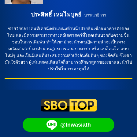
ประสิทธิ์ เหมไพบูลย์
บรรณาธิการ
ชายวัยกลางคนที่เคยนั่งตำแหน่งหัวหน้าฝ่ายสินเชื่อธนาคารดังของ
ไทย และมีความสามารถทางคณิตศาสตร์ที่โดดเด่นบวกกับความชื่น
ชอบในการเดิมพัน ทำให้เขามักจะนำทฤษฎีความน่าจะเป็นทาง
คณิตศาสตร์ มาคำนวนสูตรการเล่น บาคาร่า หรือ แบล็คแจ็ค แบบ
ใหม่ๆ และเป็นผู้เล่นที่ประสบความสำเร็จอันดับต้นๆ ของจีคลับ ซึ่งเขา
มั่นใจด้วยว่า ผู้เล่นทุกคนที่สนใจก็สามารถศึกษาสูตรของเขาและนำไป
ปรับใช้ในการลงทุนได้
@lnwasiath