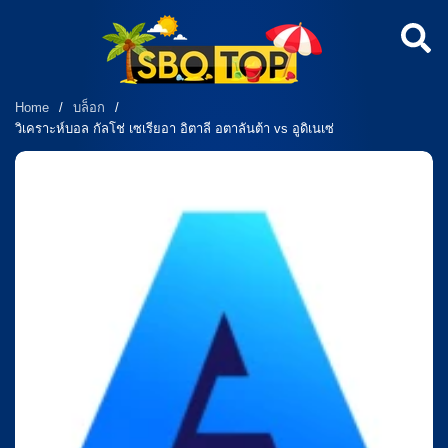
Home
/
บล็อก
/
วิเคราะห์บอล กัลโช่ เซเรียอา อิตาลี อตาลันต้า vs อูดิเนเซ่