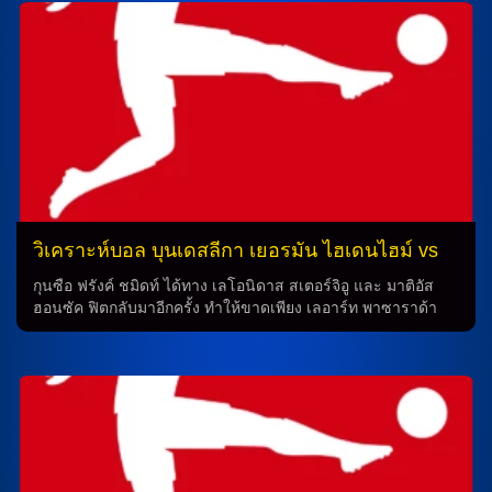
ลมันน์, ติโม ฮือเบอร์ส และ ลูก้า คีเลียน ซึ่งอาจต้องรอดูอีกครั้งว่า
พวกเขาจะเข้าเล่นหรือไม่ การทำนายว่าหลายนักเตะจะถูกส่งขึ้น
แนวรุกในเกมนี้ เช่น ยาคุบ คามินสกี้ ที่จะเปลี่ยนจากการเล่นใน
ฐานหลังไปเล่นในฐานกองกลางร่วมกับ ซาอิด เอล มาล่า และ ร้า
กนาร์ อาร์เช่อ ส่วนที่นำแนวกลางจะมีเอริค มาร์เทล และ ทอม
เคล้าส์ นอกจากนี้ “เสือเหลือง” ของกุนซือ นิโก้ โควัช ก็พบเจอ
ปัญหาเมื่อ อเมร่า ชาน ต้องประจบการปิดเทอมในฤดูกาลนี้
เนื่องจากบาดเจ็บหนักจากเกมที่พ่ายแพ้ บาเยิร์น มิวนิค 2-3 […]
วิเคราะห์บอล บุนเดสลีกา เยอรมัน ไฮเดนไฮม์ vs
ฮอฟเฟ่นไฮม์
กุนซือ ฟรังค์ ชมิดท์ ได้ทาง เลโอนิดาส สเตอร์จิอู และ มาติอัส
ฮอนซัค ฟิตกลับมาอีกครั้ง ทำให้ขาดเพียง เลอาร์ท พาซาราด้า
ส่วน มาร์นอน บุช มีอาการป่วยต้องลุ้นฟิตก่อนเกม มาร์วิน พีรินเง
อร์ ที่เป็นสำรองนัดล่าสุด น่าจะได้ลงตัวจริงตำแหน่งหน้าเป้า และ
ให้ เอเรน ดิงซี่ ทำเกมร่วมกับ เซอร์ลอร์ด คอนเตห์ ทำนายทีม
กุนซือ ฟรังค์ ชมิดท์: การทำนาย, วิเคราะห์บอล ในการแข่งขันลีก
พรีเมียร์ ลีก ทีมกุนซือ ฟรังค์ ชมิดท์ จะต้องต้อนรับเจ้าบ้าน ไฮเดน
ไฮม์ ในสนามเหย้า โดยทีมกุนซือกำลังมีปัญหาจากการบาดเจ็บ
ของผู้เล่นหลายคน ซึ่งอาจส่งผลกระทบต่อความสามารถในการ
ต่อสู้ของทีม นอกจากนี้ ทีมไฮเดนไฮม์ ที่อยู่ในที่สุดท้ายของตาราง