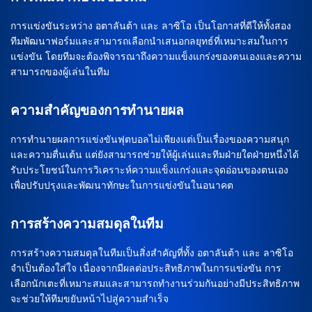
การแข่งขันระหว่าง อตาลันต้า และ ลาซิโอ เป็นโอกาสที่ดีให้ทั้งสอง
ทีมพัฒนาฟอร์มและสามารถเลือกนำเสนอกลยุทธ์ที่เหมาะสมในการ
แข่งขัน โดยทีมจะต้องพิจารณาถึงความแข็งแกร่งของตนเองและความ
สามารถของผู้เล่นในทีม
ความสำคัญของการทำนายผล
การทำนายผลการแข่งขันฟุตบอลไม่เพียงแต่เป็นเรื่องของความสนุก
และความตื่นเต้น แต่ยังสามารถช่วยให้ผู้เล่นและทีมฝ่ายใดฝ่ายหนึ่งได้
รับประโยชน์ในการวิเคราะห์ความแข็งแกร่งและจุดอ่อนของตนเอง
เพื่อปรับปรุงและพัฒนาทักษะในการแข่งขันในอนาคต
การสร้างความสมดุลในทีม
การสร้างความสมดุลในทีมเป็นสิ่งสำคัญที่ทั้ง อตาลันต้า และ ลาซิโอ
จำเป็นต้องใส่ใจ เนื่องจากมีผลต่อประสิทธิภาพในการแข่งขัน การ
เลือกนักเตะที่เหมาะสมและสามารถทำงานร่วมกันอย่างมีประสิทธิภาพ
จะช่วยให้ทีมขยับหน้าไปสู่ความสำเร็จ