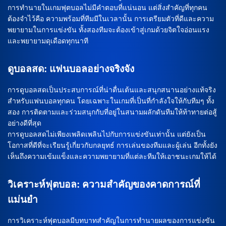
การทำนายในเกมฟุตบอลไม่มีคำตอบที่แน่นอน แต่สิ่งสำคัญที่ทุกคน
ต้องจำไว้คือ ความพร้อมที่ทีมมีในเวลานั้น การเตรียมตัวที่ดีและความ
พยายามในการแข่งขัน ทั้งสองทีมจะต้องเข้าสู่เกมด้วยจิตใจอ่อนแรง
และพยายามดุเดือดทุกนาที
ดูบอลสด: แฟนบอลอย่างจริงจัง
การดูบอลสดเป็นประสบการณ์ที่น่าตื่นเต้นและสนุกสนานอย่างแท้จริง
สำหรับแฟนบอลทุกคน โดยเฉพาะในเกมที่เป็นที่กำลังใจให้กับทีมๆ ทั้ง
สอง การติดตามและร่วมสนุกกับที่อยู่ในสนามผลักดันทีมให้ท้าทายต่อสู้
อย่างดีที่สุด
การดูบอลสดไม่เพียงเพลิดเพลินไปกับการแข่งขันเท่านั้น แต่ยังเป็น
โอกาสที่ดีที่จะเรียนรู้เกี่ยวกับกลยุทธ์ การเล่นของทีมและผู้เล่น อีกทั้งยัง
เห็นถึงความเข้มแข็งและความพยายามที่แต่ละทีมให้เอาชนะเกมให้ได้
วิเคราะห์ฟุตบอล: ความสำคัญของคาดการณ์ที่
แม่นยำ
การวิเคราะห์ฟุตบอลมีบทบาทสำคัญในการทำนายผลของการแข่งขัน