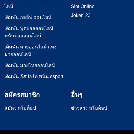
ไลน์
Slot Online
Joker123
เดิมพัน กอล์ฟ ออนไลน์
เดิมพัน ฟุตบอลออนไลน์
พนันบอลออนไลน์
เดิมพัน มวยออนไลน์ แทง
มวยออนไลน์
เดิมพัน มวยไทยออนไลน์
เดิมพัน อีสปอร์ต พนัน esport
สมัครสมาชิก
อื่นๆ
สมัคร สโบท็อป
ข่าวสาร สโบท็อป