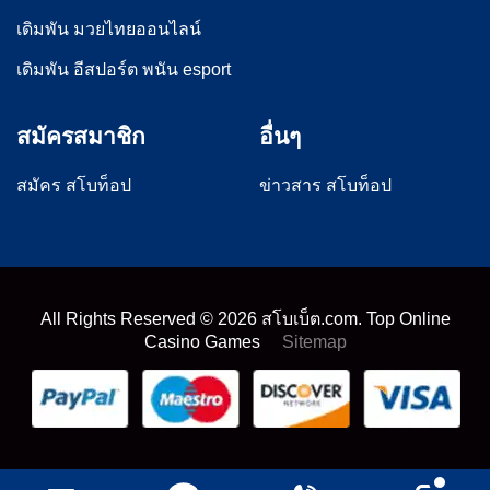
เดิมพัน มวยไทยออนไลน์
เดิมพัน อีสปอร์ต พนัน esport
สมัครสมาชิก
อื่นๆ
สมัคร สโบท็อป
ข่าวสาร สโบท็อป
All Rights Reserved ©
2026
สโบเบ็ต.com. Top Online
Casino Games
Sitemap