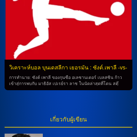
ของทีมลิเวอร์พูล สถานการณ์นัดนี้ ในนัดนี้ ทีมลิเวอร์พูลยังต้อง
เผชิญกับการขาดแคลนผู้เล่นสำคัญอย่าง เยสเปอร์ ลินด์สตรอม,
เดนิส วาฟโร่, โรเคริโอ, เควิน ปาเรเดส ที่มีบาดเจ็บ และอันเด
รียส สคอฟ โอลเซ่น ที่เพิ่มจากนัดล่าสุด อดัม ดักฮิม จะได้เล่น
แทนในการปั้นเกมร่วมกับ ลอฟโร มาเยอร์ และ พาทริค วิมเมอร์
ส่วนหน้าเป้าเป็นของ โมฮาเหม็ด อามูร่า คริสเตียน เอริคเซ่น
จอมทัพคนใหม่ยังไม่พร้อมสำหรับลงสนามเนื่องจากความฟิตยังไม่
ถึงเกณฑ์ การทำนายผลบอล สำหรับการทำนายผลบอลในนัดนี้
ทีมลิเวอร์พูลอาจมีความยากลำบากจากการขาดแคลนผู้เล่น
สำคัญ แต่ก็ยังคงมีแข้งที่มั่นคงและสามารถสร้างฟอร์มในการ
แข่งขันอย่าง ไลป์ซิก โอเล่ แวร์เนอร์ […]
วิเคราะห์บอล บุนเดสลีกา เยอรมัน : ซังต์.เพาลี -vs-
เลเวอร์คูเซ่น
การทำนาย: ซังต์ เพาลี ของกุนซือ อเลซานเดอร์ เบลสซิน ก้าว
เข้าสู่การพบกับ มาธิอัส เปเรย์รา ลาช ในนัดล่าสุดที่โดน สตุ๊
ตการ์ท ทุบ 2-0 ซังต์ เพาลี ของกุนซือ อเลซานเดอร์ เบลสซิน ถูก
เบรกผลงานร้อนแรง โดยที่ก่อนหน้านี้ได้เก็บไป 7 คะแนนจาก 3
นัด แต่ในความพร้อมล่าสุดยังไม่มี แจ็คสัน เออร์ไวน์, ดาวิด เน
เม็ธ, คาโรล เม็ตส์ และ ริคกี้-เจด โจนส์ ที่บาดเจ็บทั้งหมด ในการ
ล่าตาข่ายกับ มาธิอัส เปเรย์รา ลาช ฮูลมันด์ พลาดชนะในลีก 2
เกี่ยวกับผู้เขียน
นัดติดน่าเสียดายหลังแผ่วปลายโดน กลัดบัค ตามตีเสมอ 1-1 ใน
ช่วงทดเจบ แต่ในนัดนี้จะมี โรเบิร์ต อันดริช พ้นโทษแบนกลับมา
ร่วมกับ เอเซเกล เฟร์นานเดซ […]