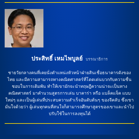
นักเตะที่กลับมาช่วย การมีนักเตะที่กลับมาช่วยอย่าง อันเดร อิลิช
จะเป็นความเป็นไปได้ที่ดีที่จะช่วยให้ทีมมีความเสถียรและมั่นใจ
มากยิ่งขึ้น นอกจากนี้ยังมีนักเตะคนอื่น เช่น โยซิป ยูราโนวิช และ
ยานิค ฮาเบเรอร์ ที่กลับมาหลังจากการบาดเจ็บ ความพร้อมของ
ทีม นอกจากนักเตะที่กลับมาช่วยแล้ว ทีมยังต้องพร้อมให้การเต็มที่
ในเกมนี้โดยพร้อมทั้งกายและใจ โดยมีนักเตะหลายคนที่ยังไม่
แน่ใจว่าจะเข้าร่วมเกมหรือไม่ เช่น วิคเตอร์ โบนีเฟซ และ คาริม
คูลิบาลี่ ซึ่งมีโอกาสต่อเป็นการเล่นเกมนี้ การรายงานทีม ทีมจะมี
การรายงานด้วยรูปแบบ (3-4-2-1) โดยมีนักเตะหลายคนที่มี
คุณสมบัติด้านการเล่นเกมในทีม ยูนิโอน เบอร์ลิน อย่างแท้จริง
ประสิทธิ์ เหมไพบูลย์
บรรณาธิการ
เช่นเดียวกับ ลีวาน เบอร์ชู, […]
ชายวัยกลางคนที่เคยนั่งตำแหน่งหัวหน้าฝ่ายสินเชื่อธนาคารดังของ
ไทย และมีความสามารถทางคณิตศาสตร์ที่โดดเด่นบวกกับความชื่น
ชอบในการเดิมพัน ทำให้เขามักจะนำทฤษฎีความน่าจะเป็นทาง
คณิตศาสตร์ มาคำนวนสูตรการเล่น บาคาร่า หรือ แบล็คแจ็ค แบบ
ใหม่ๆ และเป็นผู้เล่นที่ประสบความสำเร็จอันดับต้นๆ ของจีคลับ ซึ่งเขา
มั่นใจด้วยว่า ผู้เล่นทุกคนที่สนใจก็สามารถศึกษาสูตรของเขาและนำไป
ปรับใช้ในการลงทุนได้