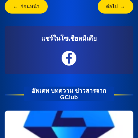
← ก่อนหน้า
ต่อไป →
แชร์ในโซเชียลมีเดีย
อัพเดท บทความ ข่าวสารจาก
GClub