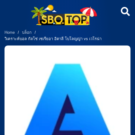
Home
/
บล็อก
/
วิเคราะห์บอล กัลโช่ เซเรียอา อิตาลี โบโลญญ่า vs เวโรน่า