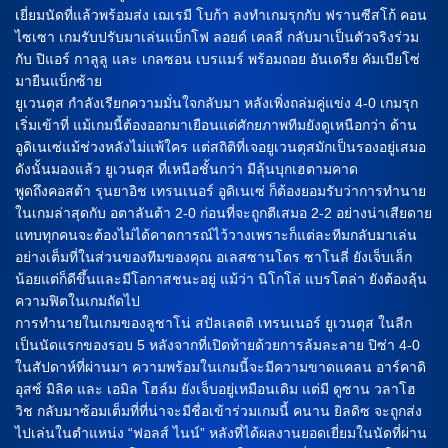
เยี่ยมนัดที่แล้วพร้อมส่ง เฌเรมี โบก้า ลงทำเกมรุกกับ ฟรานซีสโก้ คอน
ไซเซา เกมรับปรับมาเล่นแบ็กโฟ ลอยด์ เคลลี่ กลับมาเป็นตัวจริงร่วม
กับ ปิแอร์ กาลูลู และ เกลซอน เบรแมร์ พร้อมถอย อันเดรีย คัมเบียโซ่
มายืนแบ็กซ้าย
ยูเวนตุส กำลังเรียกความมั่นใจกลับมา หลังเพิ่งถล่มคู่แข่ง 4-0 เกมรุก
เริ่มเข้าที่ แม้เกมนี้ต้องออกมาเยือนแต่ศักยภาพทีมยังดูเหนือกว่า ด้าน
อูดิเนเซ่แม้ช่วงหลังไม่แพ้ใคร แต่สถิติที่เจอยูเวนตุสมักเป็นรองอยู่เสมอ
ดังนั้นมองแล้ว ยูเวนตุส ที่เหนือชั้นกว่า มีลุ้นบุกเฮตามคาด
พูดถึงคอสต้า รุนยาอิช เทรนเนอร์ อูดิเนเซ่ ก็ต้องยอมรับว่าการทำนาย
ในเกมล่าสุดกับ อตาลันต้า 2-0 ก่อนที่จะถูกตีเสมอ 2-2 อย่างน่าเสียดาย
แทบทุกคนจะต้องไม่ได้คาดการณ์ไว้วางเพราะก็แต่ละทีมกลับมาเล่น
อย่างเต็มที่ในส่วนของทีมของคุณ อเลสซานโดร ซาโนลี่ ยังเจ็บเล็ก
น้อยแต่ก็ดีขึ้นและมีโอกาสชนะอยู่ แม้ว่า นิโกโล่ แบรโตล่า ยังต้องลุ้น
ความฟิตในเกมถัดไป
การทำนายในเกมของลูชาโน่ สปัลเลตติ เทรนเนอร์ ยูเวนตุส ในลีก
เป็นนัดแรกของรอบ 5 หลังจากที่เปิดท้ายด้วยการล้มละลาย ปิซ่า 4-0
ในสัปดาห์ที่ผ่านมา ความพร้อมในเกมนี้จะมีความขาดแคลน อาร์คาดิ
อุสซ์ มิลิค และ เอมิล โฮล์ม ยังเจ็บอยู่เหมือนเดิม แต่มี ดูซาน วลาโฮ
วิช กลับมาซ้อมเต็มที่ที่น่าจะมีชื่อเข้าร่วมเกมนี้ คนาน ยิลดิซ จะถูกส่ง
ไปเล่นในตำแหน่ง “ฟอลส์ ไนน์” หลังที่ได้ผลงานยอดเยี่ยมในนัดที่ผ่าน