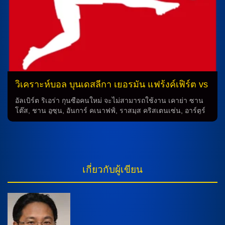
ยังมีการรายงานว่า เอ็มเร่ ชาน, ฟิลิปโป้ มาเน่ และ คาร์นีย์ ชุควู
เอเมก้า ก็มีบาดเจ็บเข้าร่วมด้วย แต่ในนัดล่าสุด นิคลาส ซือเล่ ได้
หายจากบาดเจ็บและกลับมาเล่นในฐานะสำรองได้แล้ว แซร์อู กี
ราสซี่ กองกลางที่มีผลงานทำไปแล้ว 12 ประตูในลีกฤดูกาลนี้
พร้อมที่จะปักหลักหน้าเป้าโดยมี มักซิมิเลียน ไบเออร์ และ ยูเลียน
บรันด์ท เข้ามาช่วยทำเกมรุก การเตรียมการของทีมกุนซือ นิโก้
โควัช ด้วยการใช้ เซดริก เซซีเงอร์ ที่พ้นติดโทษแบนกลับมาช่วย
ทีมอีกครั้ง […]
วิเคราะห์บอล บุนเดสลีกา เยอรมัน แฟร้งค์เฟิร์ต vs
ไฮเดนไฮม์
อัลเบิร์ต ริเอร่า กุนซือคนใหม่ จะไม่สามารถใช้งาน เคาย่า ซาน
โต๊ส, ชาน อูซุน, อันการ์ คเนาฟฟ์, ราสมุส คริสเตนเซ่น, อาร์ตูร์
เตอัต, ยูเนส เอ็บนูทาลิบ และ มิชี่ บาตชูอายี่ การทำนายตอนนี้ชี้
ให้เห็นว่า อัลเบิร์ต ริเอร่า กุนซือ ในฐานะของคนใหม่ในทีมจะไม่
สามารถเข้าร่วมเกมในอนาคตใกล้ๆนี้กับนักเตะเชื่อมั่นอย่าง เคา
ย่า ซานโต๊ส, ชาน อูซุน, อันการ์ คเนาฟฟ์, ราสมุส คริสเตนเซ่น,
อาร์ตูร์ เตอัต, ยูเนส เอ็บนูทาลิบ, และ มิชี่ บาตชูอายี่ ในทีม. ข่าว
เกี่ยวกับผู้เขียน
ล่าสุดเปิดเผยว่า การจัดแนวรุกของทีมจะมี โยนาธาน เบอร์
คาร์ดต์ ยืนหน้าเป้า และให้ อาร์โนด กาลิมูเอนโด้ และ ฌอง บา
โฮย่า ขึ้นเล่นในตำแหน่งริมเส้นสำหรับการต่อสู้ในเกมถัดไป.
บ้านเอฟเอค ฟุตบอลคลับก็เผยแพร่ว่า กุนซือ […]