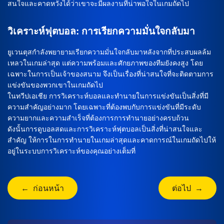
สนใจและคาดหวังได้ว่าเขาจะมีผลงานที่น่าพอใจในเกมถัดไป
วิเคราะห์ฟุตบอล: การเรียกความมั่นใจกลับมา
ยูเวนตุสกำลังพยายามเรียกความมั่นใจกลับมาหลังจากที่ประสบผลล้ม
เหลวในเกมล่าสุด แต่ความพร้อมและศักยภาพของทีมยังคงสูง โดย
เฉพาะในการเป็นเจ้าของสนาม จึงเป็นเรื่องที่น่าสนใจที่จะติดตามการ
แข่งขันของพวกเขาในเกมถัดไป
ในทวีปเอเชีย การวิเคราะห์บอลและทำนายในการแข่งขันเป็นสิ่งที่มี
ความสำคัญอย่างมาก โดยเฉพาะที่ต้องพบกับการแข่งขันที่มีระดับ
ความยากและความสำเร็จที่ต้องการการทำนายอย่างครบถ้วน
ดังนั้นการดูบอลสดและการวิเคราะห์ฟุตบอลเป็นสิ่งที่น่าสนใจและ
สำคัญ ให้การในการทำนายในเกมล่าสุดและคาดการณ์ในเกมถัดไปให้
อยู่ในระบบการวิเคราะห์ของคุณอย่างเต็มที่
← ก่อนหน้า
ต่อไป →