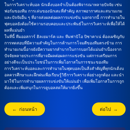
ในการวิเคราะห์บอล นักเดิ่งบอลจำเป็นต้องพิจารณาหลายปัจจัย เช่น
ฟอร์มของทีม การเล่นของนักเตะที่สำคัญ สภาพอากาศและสนามเกม
และปัจจัยอื่น ๆ ที่อาจส่งผลต่อผลการแข่งขัน นอกจากนี้ การทำนายใน
ฟุตบอลยังต้องใช้ความรอบคอบและประพันธ์ในการวิเคราะห์เพื่อให้ได้
ผลที่แม่นยำ
ในที่นี้ ทีมออสการ์ ฮิลเยมาร์ค และ ทีมฟาบิโอ ปิซาคาเน่ ต้องเผชิญกับ
การทดสอบที่มีความสำคัญในการต้านการโจมตีของทีมตรงข้าม การ
ทำนายเกมนี้อาจยังมีความยากลำบากในการบอกได้แม่นยำเนื่องจาก
ปัจจัยหลายประการที่อาจมีผลต่อผลการแข่งขัน แต่การเตรียมการ
อย่างดีจะเป็นประโยชน์ในการเพิ่มโอกาสในการชนะของทีม
การวิเคราะห์บอลและการทำนายในฟุตบอลเป็นสิ่งสำคัญที่ทุกนักเดิ่งบ
อลควรศึกษาและฝึกฝนเพื่อเรียนรู้วิธีการวิเคราะห์อย่างถูกต้อง และนำ
มาใช้ในการทำนายผลการแข่งขันให้แม่นยำ เพื่อเพิ่มโอกาสในการถูก
ต้องและเพิ่มสนุกในการดูบอลสดให้มากยิ่งขึ้น
← ก่อนหน้า
ต่อไป →