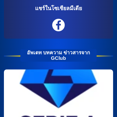
แชร์ในโซเชียลมีเดีย
อัพเดท บทความ ข่าวสารจาก
GClub