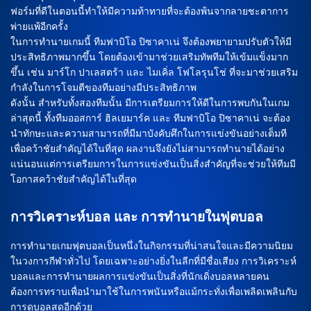
ฟอร์มที่ดีในตอนนี้ทำให้มีความท้าทายที่จะต้องพ้นจากลายชะตาการ
พ่ายแพ้อีกครั้ง
ในการทำนายเกมนี้ ทีมฟาบิโอ ปิซาคาเน่ จึงต้องพยายามปรับตัวให้มี
ประสิทธิภาพมากขึ้น โดยต้องเข้ามาช่วยเสริมทัพทีมให้เข้มแข็งมาก
ขึ้น เช่น มาร์โก ปาเลสตร้า และ ไมเคิ่ล โฟโลรุนโช่ ที่จะมาช่วยเสริม
กำลังในการโจมตีของทีมอย่างมีประสิทธิภาพ
ดังนั้น สำหรับทั้งสองทีมนั้น มีการเตรียมการให้ดีในการพบกันในเกม
ล่าสุดนี้ ทั้งทีมออสการ์ ฮิลเยมาร์ค และ ทีมฟาบิโอ ปิซาคาเน่ จะต้อง
นำทักษะและความสามารถที่มีมาบังคับศึกในการแข่งขันอย่างเต็มที
เพื่อคว้าชัยสำคัญได้ในที่สุด ผลงานจึงยังไม่สามารถทำนายได้อย่าง
แน่นอนแต่การเตรียมการในการแข่งขันเป็นสิ่งสำคัญที่จะช่วยให้ทีมมี
โอกาสคว้าชัยสำคัญได้ในที่สุด
การวิเคราะห์บอล และ การทำนายในฟุตบอล
การทำนายเกมฟุตบอลเป็นหนึ่งในกิจกรรมที่น่าสนใจและมีความนิยม
ในวงการกีฬาทั่วไป โดยเฉพาะอย่างยิ่งในลีกที่มีชื่อเสียง การวิเคราะห์
บอลและการทำนายผลการแข่งขันเป็นสิ่งที่นักเดิ่งบอลหลายคน
ต้องการทราบเพื่อนำมาใช้ในการพนันหรือแม้กระทั่งเพื่อเพลิดเพลินกับ
การดูบอลสดอีกด้วย