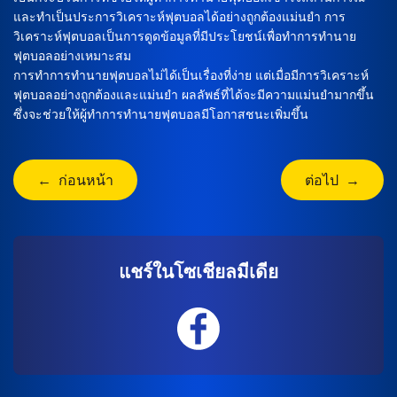
และทำเป็นประการวิเคราะห์ฟุตบอลได้อย่างถูกต้องแม่นยำ การ
วิเคราะห์ฟุตบอลเป็นการดูดข้อมูลที่มีประโยชน์เพื่อทำการทำนาย
ฟุตบอลอย่างเหมาะสม
การทำการทำนายฟุตบอลไม่ได้เป็นเรื่องที่ง่าย แต่เมื่อมีการวิเคราะห์
ฟุตบอลอย่างถูกต้องและแม่นยำ ผลลัพธ์ที่ได้จะมีความแม่นยำมากขึ้น
ซึ่งจะช่วยให้ผู้ทำการทำนายฟุตบอลมีโอกาสชนะเพิ่มขึ้น
← ก่อนหน้า
ต่อไป →
แชร์ในโซเชียลมีเดีย