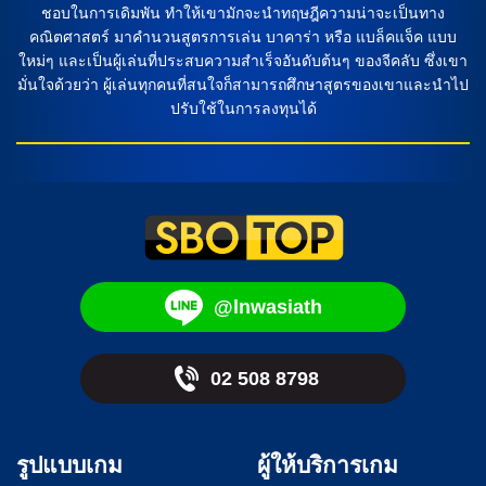
ชอบในการเดิมพัน ทำให้เขามักจะนำทฤษฎีความน่าจะเป็นทาง
คณิตศาสตร์ มาคำนวนสูตรการเล่น บาคาร่า หรือ แบล็คแจ็ค แบบ
ใหม่ๆ และเป็นผู้เล่นที่ประสบความสำเร็จอันดับต้นๆ ของจีคลับ ซึ่งเขา
มั่นใจด้วยว่า ผู้เล่นทุกคนที่สนใจก็สามารถศึกษาสูตรของเขาและนำไป
ปรับใช้ในการลงทุนได้
@lnwasiath
02 508 8798
รูปแบบเกม
ผู้ให้บริการเกม