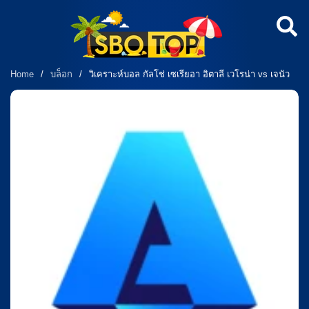
Home
/
บล็อก
/
วิเคราะห์บอล กัลโช่ เซเรียอา อิตาลี เวโรน่า vs เจนัว