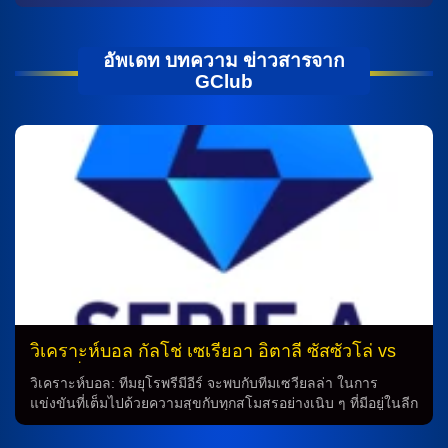
อัพเดท บทความ ข่าวสารจาก
GClub
วิเคราะห์บอล กัลโช่ เซเรียอา อิตาลี ซัสซัวโล่ vs
กายารี่
วิเคราะห์บอล: ทีมยุโรพรีมีอีร์ จะพบกับทีมเซวียลล่า ในการ
แข่งขันที่เต็มไปด้วยความสุขกับทุกสโมสรอย่างเนิบ ๆ ที่มีอยู่ในลีก
พรีเมียร์ ทำนาย: ก่อนที่เกมจะเริ่ม นักวิเคราะห์ฟุตบอลทั่วโลก
กำลังพยายามทำนายผลของการแข่งขันนี้ โดยมีเมื่อนานที่ อาลิยู