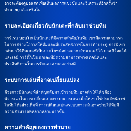
อาจจะต้องดูบอลสดเพื่อเห็นผลการแข่งขันและวิเคราะห์อีกครั้งว่า
ทำนายถูกต้องหรือไม่
รายละเอียดเกี่ยวกับนักเตะที่กลับมาช่วยทีม
วาร์เรน บอนโดเป็นนักเตะที่มีความสำคัญในทีม เขามีความสามารถ
ในการสร้างโอกาสให้ทีมและมีประสิทธิภาพในการทำประตู การมีเขา
กลับมาให้ทีมเชลซีเป็นประโยชน์อย่างมาก ส่วนเฟเดริโก้ บาสชิร็อตโต้
และเจมี่ วาร์ดี้ก็เป็นนักเตะที่มีความสามารถทางเทคนิคและ
ประสิทธิภาพในการรับและส่งบอลอย่างดี
ระบบการเล่นที่อาจเปลี่ยนแปลง
ด้วยการมีนักเตะที่สำคัญกลับมาเข้าร่วมทีม อาจทำให้โค้ชต้อง
พิจารณาในการเปลี่ยนแปลงระบบการเล่น เพื่อให้เขาใช้ประสิทธิภาพ
ในทีมได้อย่างเต็มที่ การเปลี่ยนแปลงระบบการเล่นอาจช่วยให้ทีมมี
ความสามารถที่หลากหลายมากขึ้น
ความสำคัญของการทำนาย