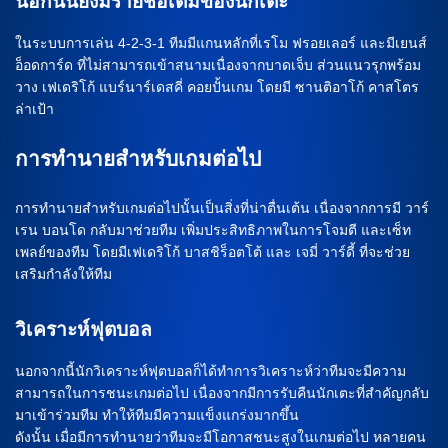
นอกนั้นยังมีรายชื่อเต็มของนักเตะ
ในระบบการเล่น 4-2-3-1 ทีมมีแกนหลักที่เรโม ฟรอยเลอร์ และมีเยนส์
อ็อดการ์ด ที่ไม่สามารถเข้าสนามเนื่องจากบาดเจ็บ ส่วนแนวรุกพร้อม
วาง เฟเดริโก้ แบร์นาร์เดสคี่ คอยปั้นเกม โดยมี ซานติอาโก้ คาสโตร
ล่าเป้า
การทำนายสำหรับเกมต่อไป
การทำนายสำหรับเกมต่อไปนั้นเป็นสิ่งที่น่าตื่นเต้น เนื่องจากการมี วาร์
เรน บอนโด กลับมาช่วยทีม เพิ่มประสิทธิภาพในการโจมตี และเซ็ท
เพลย์ของทีม โดยมีเฟเดริโก้ บาสชิร็อตโต้ และ เจมี่ วาร์ดี้ ที่จะช่วย
เสริมกำลังให้ทีม
วิเคราะห์ฟุตบอล
นอกจากนี้นักวิเคราะห์ฟุตบอลก็ได้ทำการวิเคราะห์ว่าทีมจะมีความ
สามารถในการชนะเกมต่อไป เนื่องจากมีการรับคืนนักเตะที่สำคัญกลับ
มาเข้าร่วมทีม ทำให้ทีมมีความแข็งแกร่งมากขึ้น
ดังนั้น เมื่อมีการทำนายว่าทีมจะมีโอกาสชนะสูงในเกมต่อไป หลายคน