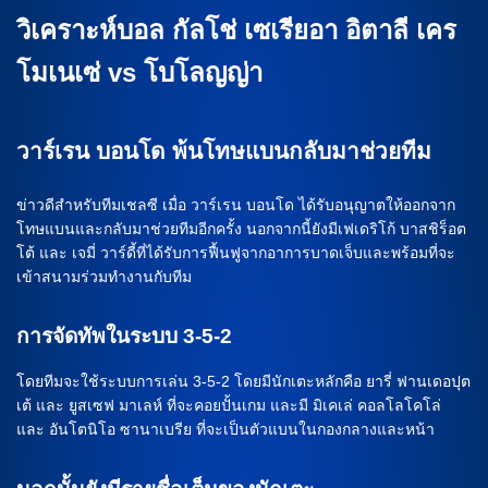
วิเคราะห์บอล กัลโช่ เซเรียอา อิตาลี เคร
โมเนเซ่ vs โบโลญญ่า
วาร์เรน บอนโด พ้นโทษแบนกลับมาช่วยทีม
ข่าวดีสำหรับทีมเชลซี เมื่อ วาร์เรน บอนโด ได้รับอนุญาตให้ออกจาก
โทษแบนและกลับมาช่วยทีมอีกครั้ง นอกจากนี้ยังมีเฟเดริโก้ บาสชิร็อต
โต้ และ เจมี่ วาร์ดี้ที่ได้รับการฟื้นฟูจากอาการบาดเจ็บและพร้อมที่จะ
เข้าสนามร่วมทำงานกับทีม
การจัดทัพในระบบ 3-5-2
โดยทีมจะใช้ระบบการเล่น 3-5-2 โดยมีนักเตะหลักคือ ยารี่ ฟานเดอปุต
เต้ และ ยูสเซฟ มาเลห์ ที่จะคอยปั้นเกม และมี มิเคเล่ คอลโลโคโล่
และ อันโตนิโอ ซานาเบรีย ที่จะเป็นตัวแบนในกองกลางและหน้า