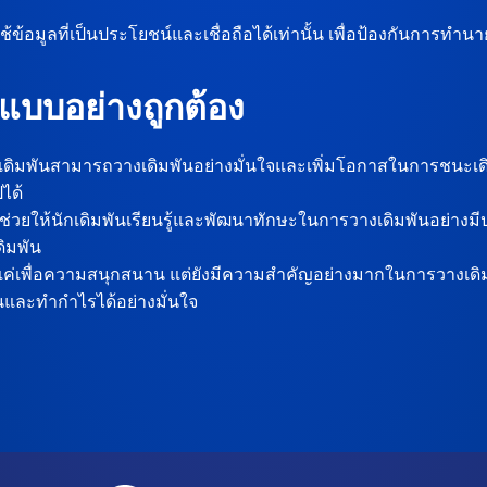
้ข้อมูลที่เป็นประโยชน์และเชื่อถือได้เท่านั้น เพื่อป้องกันการท
แบบอย่างถูกต้อง
ดิมพันสามารถวางเดิมพันอย่างมั่นใจและเพิ่มโอกาสในการชนะเดิม
ปได้
ยให้นักเดิมพันเรียนรู้และพัฒนาทักษะในการวางเดิมพันอย่างมีปร
ดิมพัน
ค่เพื่อความสนุกสนาน แต่ยังมีความสำคัญอย่างมากในการวางเดิมพ
นและทำกำไรได้อย่างมั่นใจ