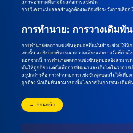
สภาพอากาศที่อาจมีผลต่อการแข่งขัน
การวิเคราะห์บอลอย่างถูกต้องจะต้องพึงระวังการเลือกใช
การทำนาย: การวางเดิมพัน
การทำนายผลการแข่งขันฟุตบอลที่แม่นยำจะช่วยให้นักเ
เท่านั้น แต่ยังต้องพิจารณาความเสี่ยงและรางวัลที่เป็นไ
นอกจากนี้ การทำนายผลการแข่งขันฟุตบอลยังสามารถช่ว
พันให้ถูกต้อง แต่ยังเพื่อการพัฒนาและเติบโตในวงการเ
สรุปกล่าวคือ การทำนายการแข่งขันฟุตบอลไม่ได้เพียงแ
ถูกต้อง นักเดิมพันสามารถเพิ่มโอกาสในการชนะเดิมพั
← ก่อนหน้า