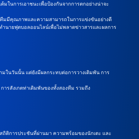
แต้มในการเอาชนะเพื่อป้องกันจากการตกอย่างน่าจะ
งสองทีมมีคุณภาพและความสามารถในการแข่งขันอย่างดี
ารทำนายฟุตบอลออนไลน์เพื่อไม่พลาดข่าวสารและผลการ
มในวันนั้น แต่ยังมีผลกระทบต่อการวางเดิมพัน การ
การสังเกตท่าเดิมพันของทั้งสองทีม รวมถึง
่น สถิติการประชันที่ผ่านมา ความพร้อมของนักเตะ และ