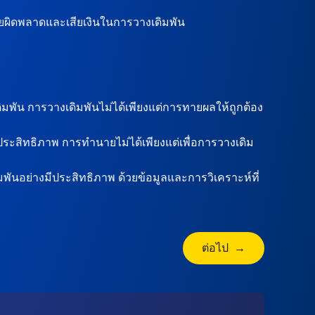
ำนายผิดพลาดและเสียเงินในการวางเดิมพัน
พัน การวางเดิมพันไม่ได้เพียงแต่การทายผลให้ถูกต้อง
ะสิทธิภาพ การทำนายไม่ได้เพียงแต่เพื่อการวางเดิม
ันอย่างมีประสิทธิภาพ ด้วยข้อมูลและการวิเคราะห์ที่
ต่อไป →