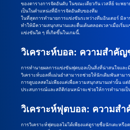
ของตารางการจัดอันดับ ในขณะเดียวกัน เวสลีย์ จะพย
เป็นในตำแหน่งที่มีการจัดอันดับของทีม
ในที่สุดการทำนายการแข่งขันระหว่างทีมอินเตอร์ มิล
ทำให้มีความสนุกสนานและตื่นเต้นตลอดเวลาเมื่อเริ
แข่งขันใด ๆ ที่เกิดขึ้นในเกมนี้.
วิเคราะห์บอล: ความสำคั
การทำนายผลการแข่งขันฟุตบอลเป็นสิ่งที่น่าสนใจและม
วิเคราะห์บอลที่แม่นยำสามารถช่วยให้นักเดิมพันสามาร
การดูบอลสดไม่เพียงแค่เพื่อความสนุกสนานเท่านั้น แต
ประสบการณ์และสถิติก่อนหน้าจะช่วยให้การทำนายเป็น
วิเคราะห์ฟุตบอล: ความส
การวิเคราะห์ฟุตบอลไม่ได้เพียงแค่ดูรายชื่อนักเตะหรือ