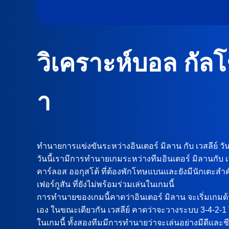
วิเคราะห์บอล กัลโช
า
ทำนายการแข่งขันระหว่างอินเตอร์ มิลาน กับ เวสลีย์ วันน
วันนี้เรามีการทำนายเกมระหว่างทีมอินเตอร์ มิลานกับ 
คาร์ลอส ออกุสโต้ ที่ต้องพักโทษแบนและยังมีนักเตะสำค
เฟอร์กูสัน ที่ยังไม่พร้อมร่วมเล่นในเกมนี้
การทำนายของเกมนี้คาดว่าอินเตอร์ มิลาน จะเริ่มเกมด
เอง ในขณะเดียวกัน เวสลีย์ คาดว่าจะวางระบบ 3-4-2-
ในเกมนี้ ทั้งสองทีมมีการทำนายว่าจะเล่นอย่างมีดีและชีว