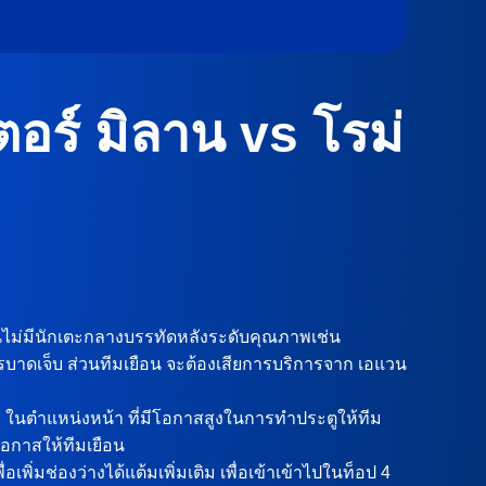
เตอร์ มิลาน vs โรม่
้านไม่มีนักเตะกลางบรรทัดหลังระดับคุณภาพเช่น
ารบาดเจ็บ ส่วนทีมเยือน จะต้องเสียการบริการจาก เอแวน
ม ในตำแหน่งหน้า ที่มีโอกาสสูงในการทำประตูให้ทีม
อกาสให้ทีมเยือน
พิ่มช่องว่างได้แต้มเพิ่มเติม เพื่อเข้าเข้าไปในท็อป 4