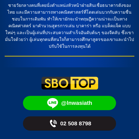
ชายวัยกลางคนที่เคยนั่งตำแหน่งหัวหน้าฝ่ายสินเชื่อธนาคารดังของ
ไทย และมีความสามารถทางคณิตศาสตร์ที่โดดเด่นบวกกับความชื่น
ชอบในการเดิมพัน ทำให้เขามักจะนำทฤษฎีความน่าจะเป็นทาง
คณิตศาสตร์ มาคำนวนสูตรการเล่น บาคาร่า หรือ แบล็คแจ็ค แบบ
ใหม่ๆ และเป็นผู้เล่นที่ประสบความสำเร็จอันดับต้นๆ ของจีคลับ ซึ่งเขา
มั่นใจด้วยว่า ผู้เล่นทุกคนที่สนใจก็สามารถศึกษาสูตรของเขาและนำไป
ปรับใช้ในการลงทุนได้
@lnwasiath
02 508 8798