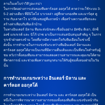
ลานในเดโบร่าวิสิวูอะเรน่า
ในการจัดอย่างการเล่นของทีมคาร์ลอส ออกุสโต้ คาดว่าจะใช้ระบบ 3-
5-2 อย่างเดียว ที่มีนิโคโล่ บาเรลล่า อยู่ที่กลางกองทัพ และมาร์คุส ตู
ราม กับเลาตาโร มาร์ติเนซอยู่ที่แถวหน้า เพื่อสร้างความเสถียรและ
สร้างท่าเทียบกับทีมเจ้าบ้าน
ในทางอินเตอร์ มิลาน ทีมจะส่งนักเตะเชื่อมั่นอย่าง อัสซัน ดิเยา, มักซ็
องซ์ แกเกเรต์ และ นิโก้ ปาซ มาเป็นการเล่นสนับสนุนสำคัญ ๆ ในการ
รุกเข้าฝ่ายตรงข้าม โดยที่อาจมีความตกใจกับทีมเยือนในช่วงนี้
ดังนั้น การทำนายในการแข่งขันระหว่างทีมอินเตอร์ มิลานและ
คาร์ลอส ออกุสโต้อาจเป็นเกมที่มีความตื่นเต้นและเป็นที่สนใจสำหรับผู้
ชม หวังว่าทั้งสองทีมจะสามารถแสดงความสามารถและคุมเกมได้ตาม
ที่คาดการณ์ และช่วยเพิ่มความสนุกสนานให้กับผู้ชมทั้งสองฝ่ายในวัน
นั้น
การทำนายเกมระหว่าง อินเตอร์ มิลาน และ
คาร์ลอส ออกุสโต้
การทำนายเกมระหว่าง อินเตอร์ มิลาน และ คาร์ลอส ออกุสโต้ เป็น
หนึ่งในการพิจารณาความสามารถของทั้งสองทีมที่จะแข่งขันหน้ากัน