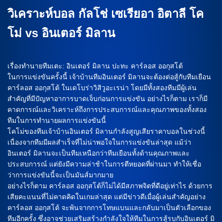
วิเคราะห์บอล กัลโช่ เซเรียอา อิตาลี โค
โม่ vs อินเตอร์ มิลาน
เรื่องทำนายทีมเตะ: อินเตอร์ มิลาน ปะทะ คาร์ลอส ออกุสโต้
ในการแข่งขันครั้งนี้ เจ้าบ้านทีมอินเตอร์ มิลานจะต้องต่อสู้กับทีมเยือน
คาร์ลอส ออกุสโต้ ในเดโบร่าวิสิวูอะเรน่า โดยมีทั้งสองทีมมีผู้เล่น
สำคัญที่มีปัญหาอาการบาดเจ็บก่อนการแข่งขัน อย่างไรก็ตาม เราก็มี
คาดการณ์และวิเคราะห์ถึงการประสบการณ์และคุณภาพของทั้งสอง
ทีมในการทำนายผลการแข่งขันนี้
โคโม่ของทีมเจ้าบ้านอินเตอร์ มิลานกำลังสูญเสียราคาบอลในช่วงนี้
เนื่องจากทีมมีผลสำเร็จที่ไม่น่าพอใจในการแข่งขันล่าสุด แม้ว่า
อินเตอร์ มิลานจะเป็นทีมเหนือกว่าทีมเยือนทั้งด้านคุณภาพและ
ประสบการณ์ แต่ยังมีความล่าช้าในการตีหยอดที่ผ่านมา ทำให้เชื่อ
ว่าการแข่งขันนี้จะเป็นมันส์มากมาย
อย่างไรก็ตาม คาร์ลอส ออกุสโต้ก็ไม่ได้มีสภาพจิตที่ดีอยู่เท่าไร ด้วยการ
เสียคะแนนที่ไม่คาดคิดในเกมล่าสุด แต่มีข่าวดีเมื่อผู้เล่นสำคัญอย่าง
คาร์ลอส ออกุสโต้ จะพ้นจากการโทษแบนและกลับมาเป็นตัวเลือกของ
ทีมอีกครั้ง ซึ่งอาจช่วยเสริมสร้างกำลังใจให้ทีมในการสู้รบกับอินเตอร์ มิ