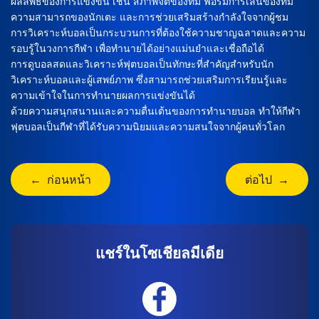
ผลลัพธ์ของการแข่งขัน เช่น สภาพจิตของทีม ฟอร์มการเล่นของทีม
ความสามารถของนักเตะ และการช่วยเสริมสร้างกำลังใจจากผู้ชม
การวิเคราะห์บอลเป็นกระบวนการที่ต้องใช้ความชาญฉลาดและความ
รอบรู้ในวงการกีฬา เพื่อทำนายได้อย่างแม่นยำและเชื่อถือได้
การดูบอลสดและวิเคราะห์ฟุตบอลเป็นทักษะที่สำคัญสำหรับนัก
วิเคราะห์บอลและผู้เสพย์ภาพ ซึ่งสามารถช่วยเสริมการเรียนรู้และ
ความเข้าใจในการทำนายผลการแข่งขันได้
ด้วยความสนุกสนานและความตื่นเต้นของการทำนายบอล ทำให้กีฬา
ฟุตบอลเป็นกีฬาที่ได้รับความนิยมและความสนใจจากผู้คนทั่วโลก
← ก่อนหน้า
ต่อไป →
แชร์ในโซเชียลมีเดีย