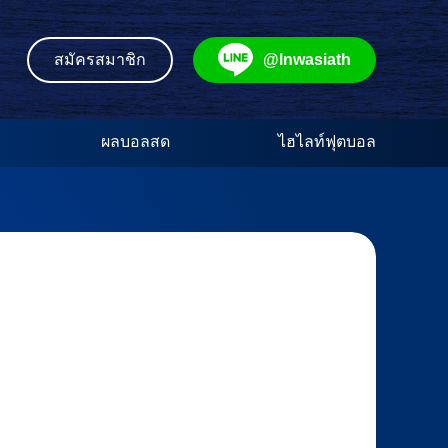
@lnwasiath
สมัครสมาชิก
ผลบอลสด
ไฮไลท์ฟุตบอล