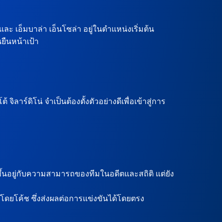
ละ เอ็มบาล่า เอ็นโซล่า อยู่ในตำแหน่งเริ่มต้น
นยืนหน้าเป้า
์ดิโน่ จำเป็นต้องตั้งตัวอย่างดีเพื่อเข้าสู่การ
ึ้นอยู่กับความสามารถของทีมในอดีตและสถิติ แต่ยัง
ยโค้ช ซึ่งส่งผลต่อการแข่งขันได้โดยตรง