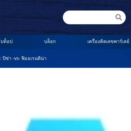
บท็อป
บล็อก
เครื่องคิดเลขพาร์เลย์
: ปิซ่า -vs- ฟิออเรนติน่า