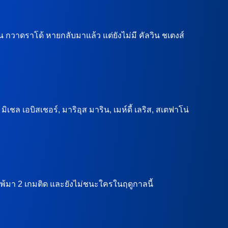
กวาดราโด้ หายกลับมาแล้ว แต่ยังไม่มี คัลวิน ชเตงส์
ชล เอบิสเชอร์, มาริอุส มาริน, เมห์ดี้ เลริส, สเตฟาโน่
ีมแพ้มา 2 เกมติด และยังไม่ชนะใครในฤดูกาลนี้