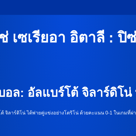
่ เซเรียอา อิตาลี : ปิซ
: อัลแบร์โต้ จิลาร์ดิโน่ 
 จิลาร์ดิโน่ ได้พ่ายคู่แข่งอย่างโตริโน่ ด้วยคะแนน 0-1 ในเกมที่ผ