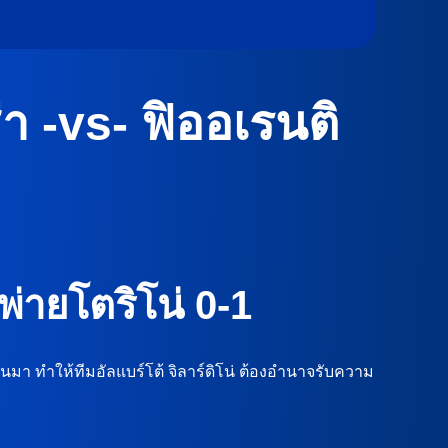
่า -vs- ฟิออเรนติ
พ่ายโตริโน่ 0-1
่านมา ทำให้ทีมอัลแบร์โต้ จิลาร์ดิโน่ ต้องอำนาจรับความ