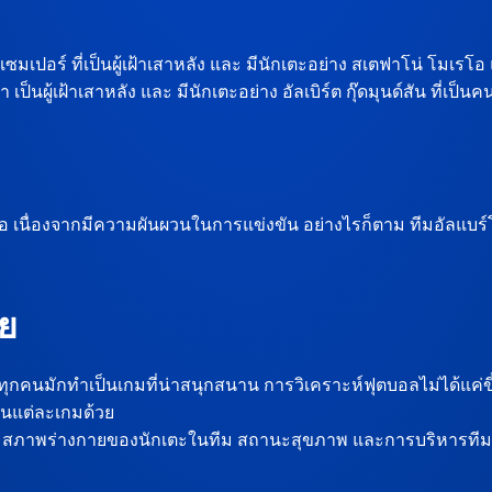
เปอร์ ที่เป็นผู้เฝ้าเสาหลัง และ มีนักเตะอย่าง สเตฟาโน่ โมเรโอ แ
็นผู้เฝ้าเสาหลัง และ มีนักเตะอย่าง อัลเบิร์ต กุ๊ดมุนด์สัน ที่เป็นค
องจากมีความผันผวนในการแข่งขัน อย่างไรก็ตาม ทีมอัลแบร์โต้ จิลาร
ย
ทุกคนมักทำเป็นเกมที่น่าสนุกสนาน การวิเคราะห์ฟุตบอลไม่ได้แค่ข
ในแต่ละเกมด้วย
น สภาพร่างกายของนักเตะในทีม สถานะสุขภาพ และการบริหารทีมโด