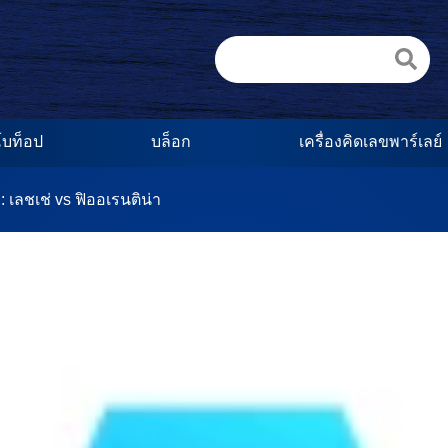
บท็อป
บล็อก
เครื่องคิดเลขพาร์เลย์
: เลชเช่ vs ฟิออเรนติน่า