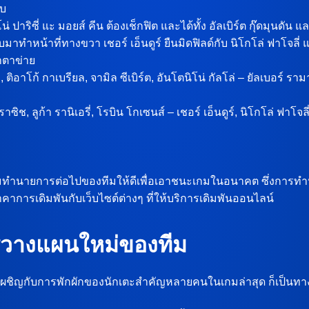
อบ
ยโน่ ปาริซี่ แะ มอยส์ คีน ต้องเช็กฟิต และได้ทั้ง อัลเบิร์ต กุ๊ดมุนด
ลับมาทำหน้าที่ทางขวา เชอร์ เอ็นดูร์ ยืนมิดฟิลด์กับ นิโกโล่ ฟาโจ
่าตาข่าย
 ติอาโก้ กาเบรียล, จามิล ซีเบิร์ต, อันโตนิโน่ กัลโล่ – ยัลเบอร์ ราม
าซิช, ลูก้า รานิเอรี่, โรบิน โกเซนส์ – เชอร์ เอ็นดูร์, นิโกโล่ ฟ
ยายามทำนายการต่อไปของทีมให้ดีเพื่อเอาชนะเกมในอนาคต ซึ่งกา
าการเดิมพันกับเว็บไซต์ต่างๆ ที่ให้บริการเดิมพันออนไลน์
วางแผนใหม่ของทีม
้องเผชิญกับการพักผักของนักเตะสำคัญหลายคนในเกมล่าสุด ก็เป็นทางก