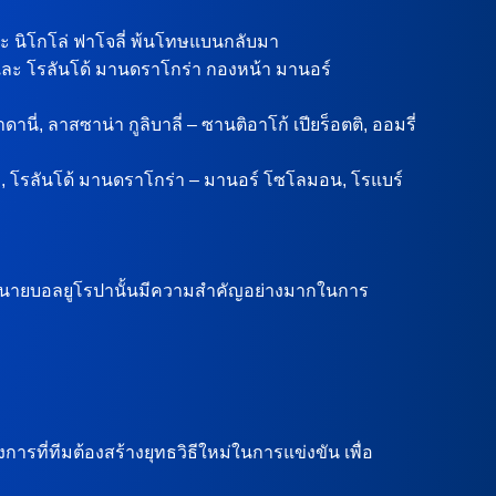
ัน และ นิโกโล่ ฟาโจลี่ พ้นโทษแบนกลับมา
ลี่ และ โรลันโด้ มานดราโกร่า กองหน้า มานอร์
าดานี่, ลาสซาน่า กูลิบาลี่ – ซานติอาโก้ เปียร็อตติ, ออมรี่
าโจลี่, โรลันโด้ มานดราโกร่า – มานอร์ โซโลมอน, โรแบร์
รทำนายบอลยูโรปานั้นมีความสำคัญอย่างมากในการ
ารที่ทีมต้องสร้างยุทธวิธีใหม่ในการแข่งขัน เพื่อ