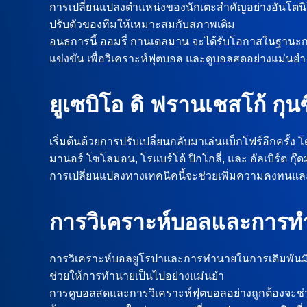
การเปลี่ยนแปลงตำแหน่งของนักเตะสำคัญอย่างอันโตนิโ
ปรับตัวของทีมให้เหมาะสมกับสภาพเดิม
อนธการนี้ ออมรี่ กานเดลมาน จะได้รับโอกาสในฐานะก
แข่งขัน เพื่อวิเคราะห์ฟุตบอล และดูบอลสดอย่างแม่นยำ
ยูเซบิโอ ดิ ฟรานเชสโก้ กุ
เริ่มต้นด้วยการปรับเปลี่ยนกลับมาเล่นแบ็กโฟร์อีกครั้ง
มานอร์ โซโลมอน, โรแบร์โด้ ปิกโกลี่, และ อัลเบิร์ต กุ๊
การเปลี่ยนแปลงทางเทคนิคนี้จะช่วยเพิ่มความคงทนและ
การวิเคราะห์บอลและการท
การวิเคราะห์บอลยูโรปาและการทำนายในการเดิมพันมีคว
ช่วยให้การทำนายเป็นไปอย่างแม่นยำ
การดูบอลสดและการวิเคราะห์ฟุตบอลอย่างถูกต้องจะช่