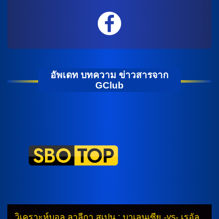
อัพเดท บทความ ข่าวสารจาก
GClub
วิเคราะห์บอล ลาลีกา สเปน : บาเลนเซีย -vs- เรอัล