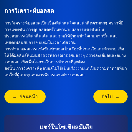
การวิเคราะห์บอลสด
การวิเคราะห์บอลสดเป็นเรื่องที่น่าสนใจและน่าติดตามทุกๆ คราวที่มี
การแข่งขัน การดูบอลสดพร้อมทำนายผลการแข่งขันเป็น
ประสบการณ์ที่น่าตื่นเต้น และช่วยให้ผู้ชมเข้าใจเกมมากขึ้น และ
เพลิดเพลินกับการชมเกมในเวลาเดียวกัน
การทำนายผลการแข่งขันฟุตบอลเป็นเรื่องที่น่าสนใจและท้าทาย เพื่อ
ให้ได้ผลลัพธ์ที่แม่นยำควรพิจารณาปัจจัยต่างๆ อย่างละเอียดและอย่าง
รอบคอบ เพื่อเพิ่มโอกาสในการทำนายที่ถูกต้อง
ดังนั้น การวิเคราะห์ฟุตบอลไม่ได้เป็นเรื่องง่ายแต่เป็นความท้าทายที่น่า
สนใจที่ผู้เล่นทุกคนควรพิจารณาอย่างรอบคอบ
← ก่อนหน้า
ต่อไป →
แชร์ในโซเชียลมีเดีย