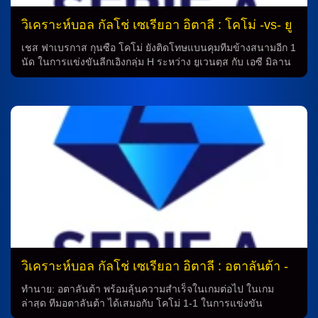
วิเคราะห์บอล กัลโช่ เซเรียอา อิตาลี : โคโม่ -vs- ยู
เวนตุส
เชส ฟาเบรกาส กุนซือ โคโม่ ยังติดโทษแบนคุมทีมข้างสนามอีก 1
นัด ในการแข่งขันลีกเอิงกลุ่ม H ระหว่าง ยูเวนตุส กับ เอซี มิลาน
ที่จัดขึ้นในสนามบ้านของยูเวนตุส ที่สิ้นสุดลงด้วยคะแนนเสมอ 0-
0 เชส ฟาเบรกาส กุนซือ โคโม่ ยังต้องมีการติดโทษแบนคุมอีก 1
นัด หลังจากเกมนั้น สภาพทีมยูเวนตุส ยูเวนตุสจะต้องเผชิญกับ
ความสูญเสียจากการไม่สามารถใช้เซร์จี้ โรเบร์โต้ และ เยย์เด้น
อับได ที่ต้องติดโทษแบนอยู่ ด้าน อัสซาน ดิเยา และอีกนักหลังเสด
ไม่พร้อมราย (ไม่เต็มร้อย) อย่างเฆซุส โรดรีโกซ การปรับตัวของ
ทีม สเตฟาน ปอสช์ จะกลับมาประจำในตำแหน่งขวาอีกครั้ง และ
ในแนวรุก นิโคลัส คูห์น จะมาประสานงานกับ นีโก้ ปาซ และ
มาร์ติน บาตูริน่า ในกลุ่มหน้าเพื่อให้ อัลบาโร่ โมราต้า […]
วิเคราะห์บอล กัลโช่ เซเรียอา อิตาลี : อตาลันต้า -
vs- ลาซิโอ
ทำนาย: อตาลันต้า พร้อมลุ้นความสำเร็จในเกมต่อไป ในเกม
ล่าสุด ทีมอตาลันต้า ได้เสมอกับ โคโม่ 1-1 ในการแข่งขัน
อย่างไรก็ตาม ทีมยังไม่มีเสมอชนะโคลนัช, คอสซูนู, เบลลาโนว่า