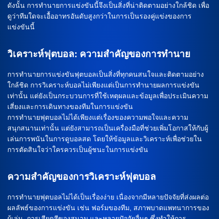
ดังนั้น การทำนายการแข่งขันนี้จึงเป็นสิ่งที่น่าติดตามอย่างใกล้ชิด เพื่อ
ดูว่าทีมใดจะเอื้ออาทรอันดับสูงกว่าในการเป็นรองคู่แข่งของการ
แข่งขันนี้
วิเคราะห์ฟุตบอล: ความสำคัญของการทำนาย
การทำนายการแข่งขันฟุตบอลเป็นสิ่งที่ทุกคนสนใจและติดตามอย่าง
ใกล้ชิด การวิเคราะห์บอลไม่เพียงแต่เป็นการทำนายผลการแข่งขัน
เท่านั้น แต่ยังเป็นกระบวนการที่ใช้เหตุผลและข้อมูลเพื่อประเมินความ
เสี่ยงและการเดินทางของทีมในการแข่งขัน
การทำนายฟุตบอลไม่ได้เพียงแต่เรื่องของความพอใจและความ
สนุกสนานเท่านั้น แต่ยังสามารถเป็นเครื่องมือที่ช่วยเพิ่มโอกาสให้กับผู้
เล่นการพนันในการดูบอลสด โดยให้ข้อมูลและวิเคราะห์เพื่อช่วยใน
การตัดสินใจว่าใครควรเป็นผู้ชนะในการแข่งขัน
ความสำคัญของการวิเคราะห์ฟุตบอล
การทำนายฟุตบอลไม่ได้เป็นเรื่องง่าย เนื่องจากมีหลายปัจจัยที่ส่งผลต่อ
ผลลัพธ์ของการแข่งขัน เช่น ฟอร์มของทีม, สภาพบาดแพทนาการของ
ผู้เล่น, การเสียดสีของสนาม และหลายปัจจัยอื่นๆ ซึ่งทำให้การ