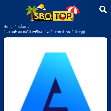
Home
/
บล็อก
/
วิเคราะห์บอล กัลโช่ เซเรียอา อิตาลี : กายารี่ -vs- โบโลญญ่า