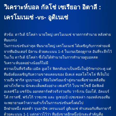
วิเคราะห์บอล กัลโช่ เซเรียอา อิตาลี :
เครโมเนเซ่ -vs- อูดิเนเซ่
หัวข้อ: ดาวิเด้ นิโคล่า นายใหญ่ เครโมเนเซ่ ขาดการทำนาย หลังพ่าย
ทีมแกร่ง
ในการแข่งขันล่าสุด ทีมนายใหญ่ เครโมเนเซ่ ได้เผชิญกับการพ่ายแพ้
จากทีมอินเตอร์ มิลาน ด้วยคะแนน 1-4 ในเกมเปิดฤดูกาล อันที่ระลึกไว้
ในเว็บ ดาวิเด้ นิโคล่า ซึ่งไม่ได้ทำนายในการทำนายดูบอลสด
วิเคราะห์บอลอย่างน้อยก็ไม่มี
ความเป็นที่จริงคือ เอมิล อูเดโร่ ฟิตกลับมาเป็นหนึ่งในผู้รักษาประตู แต่
ทีมยังต้องเผชิญกับความขาดแคลนของ มิเคเล่ คอลโลโชโล่ ที่เจ็บไป
รวมถึง ฟาริส มูบบานญ่า ที่ยังไม่พร้อมเข้าสู่สนามเพื่อช่วยเหลือทีม
อย่างไรก็ตาม นักเตะเต็มพลังอย่าง เฟเดริโก้ โบนาซโซลี่ มิดฟิลด์
อเลสซิโอ แซร์บิน ออกสตาร์ทตัวจริงร่วมกับ วาร์เรน บ็องโด้, อัลแบร์
โต้ กราสซี่, ฟรังโก้ วาซเกซ และ จูเซปเป้ เปซเซลล่า กองหลังของทีม
จะพยายามคว้าความสำเร็จในการแข่งขันครั้งต่อไป
อีกฝ่ายหนึ่ง คอสต้า รุนยาอิช เทรนเนอร์ อูดิเนเซ่ ทำเสมอกับทีมกายารี่
ด้วยคะแนน 1-1 แต่กล่าวไว้ว่า ทีมยังขาดอีกหนึ่งนักเตะสำคัญคือ