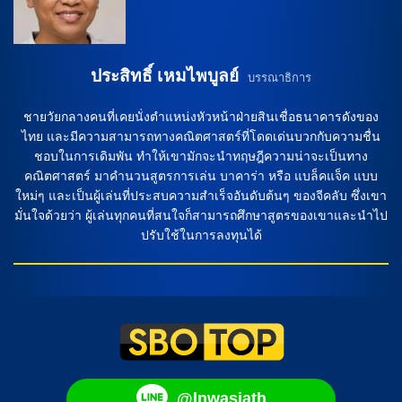
เสมอกันอยู่ที่ 15.5% […]
ประสิทธิ์ เหมไพบูลย์
บรรณาธิการ
ชายวัยกลางคนที่เคยนั่งตำแหน่งหัวหน้าฝ่ายสินเชื่อธนาคารดังของ
ไทย และมีความสามารถทางคณิตศาสตร์ที่โดดเด่นบวกกับความชื่น
ชอบในการเดิมพัน ทำให้เขามักจะนำทฤษฎีความน่าจะเป็นทาง
คณิตศาสตร์ มาคำนวนสูตรการเล่น บาคาร่า หรือ แบล็คแจ็ค แบบ
ใหม่ๆ และเป็นผู้เล่นที่ประสบความสำเร็จอันดับต้นๆ ของจีคลับ ซึ่งเขา
มั่นใจด้วยว่า ผู้เล่นทุกคนที่สนใจก็สามารถศึกษาสูตรของเขาและนำไป
ปรับใช้ในการลงทุนได้
@lnwasiath