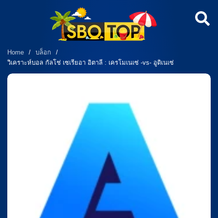
Home
/
บล็อก
/
วิเคราะห์บอล กัลโช่ เซเรียอา อิตาลี : เครโมเนเซ่ -vs- อูดิเนเซ่