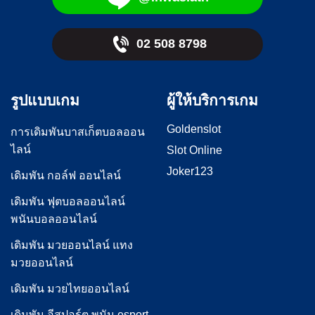
02 508 8798
รูปแบบเกม
ผู้ให้บริการเกม
Goldenslot
การเดิมพันบาสเก็ตบอลออน
ไลน์
Slot Online
Joker123
เดิมพัน กอล์ฟ ออนไลน์
เดิมพัน ฟุตบอลออนไลน์
พนันบอลออนไลน์
เดิมพัน มวยออนไลน์ แทง
มวยออนไลน์
เดิมพัน มวยไทยออนไลน์
เดิมพัน อีสปอร์ต พนัน esport