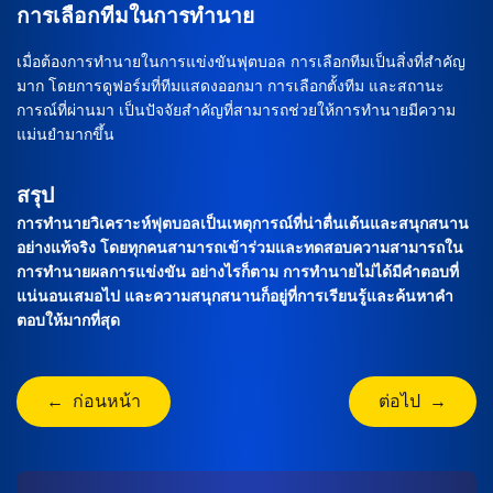
การเลือกทีมในการทำนาย
เมื่อต้องการทำนายในการแข่งขันฟุตบอล การเลือกทีมเป็นสิ่งที่สำคัญ
มาก โดยการดูฟอร์มที่ทีมแสดงออกมา การเลือกตั้งทีม และสถานะ
การณ์ที่ผ่านมา เป็นปัจจัยสำคัญที่สามารถช่วยให้การทำนายมีความ
แม่นยำมากขึ้น
สรุป
การทำนายวิเคราะห์ฟุตบอลเป็นเหตุการณ์ที่น่าตื่นเต้นและสนุกสนาน
อย่างแท้จริง โดยทุกคนสามารถเข้าร่วมและทดสอบความสามารถใน
การทำนายผลการแข่งขัน อย่างไรก็ตาม การทำนายไม่ได้มีคำตอบที่
แน่นอนเสมอไป และความสนุกสนานก็อยู่ที่การเรียนรู้และค้นหาคำ
ตอบให้มากที่สุด
← ก่อนหน้า
ต่อไป →