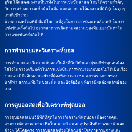
ยูริช ได้แสดงผลงานที่น่าทึ่งในการแข่งขันล่าสุด โดยให้ความสำคัญ
กับการสร้างความเชื่อมั่นในทีม และพยายามให้ผลงานที่ดีที่สุดในทุกๆ
เกมที่เข้าร่วม
ด้วยความพร้อมที่มี ทีมมีโอกาสที่สูงในการเอาชนะเทตส์เอฟซี ในการ
แข่งขันครั้งถัดไป อย่าพลาดการติดตามผลงานของทีมเยอรมันตาใน
การแข่งขันครั้งถัดไป!
การทำนายและวิเคราะห์บอล
การทำนายและวิเคราะห์บอลเป็นสิ่งที่นักกีฬาและผู้ชมกีฬาทุกคนต้อง
ใส่ใจในการเตรียมตัวในการแข่งขัน การทำนายเกมบอลไม่ได้เป็นเรื่อง
ง่ายและมีปัจจัยหลายอย่างที่ต้องพิจารณา เช่น สภาพร่างกายของ
นักกีฬา สถานะทีมในขณะนั้น และปัจจัยอื่นๆ ที่อาจมีผลต่อผลลัพธ์ของ
เกม
การดูบอลสดเพื่อวิเคราะห์ฟุตบอล
การดูบอลสดเป็นวิธีที่ดีที่สุดในการวิเคราะห์ฟุตบอล เนื่องจากคุณ
สามารถติดตามสถานะทีมในเวลาจริง และดูประสิทธิภาพของนักเตะ
ต่างๆ ได้โดยตรง การดูบอลสดช่วยให้คุณเข้าใจสภาพกายภาพและ