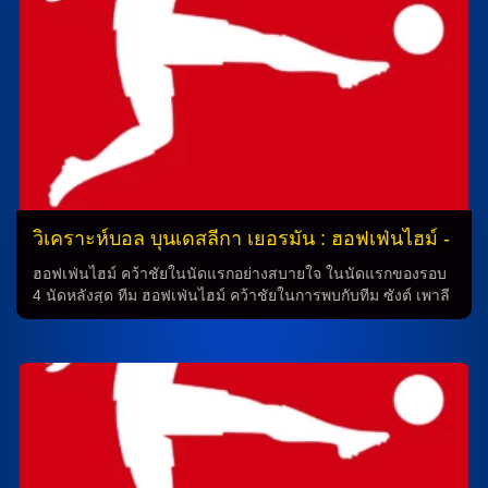
เชียโรเดีย, โรบิน ฮัค, ทิม ไคล์นดีนนส์, เปเรร่า คาร์โดโซ่ และ
นาธาน เอ็นกูมู ที่บาดเจ็บทั้งหมด ส่วน โจวานนี่ เรย์น่า ได้กลับมา
จากการบาดเจ็บแล้ว แต่จะเป็นผู้สำรองในทีม ในขณะเดียวกัน
“เสือใต้” ของกุนซือ แว็งซ็องต์ ก็องปานี ยังคงเดินหน้าชนะต่อ
เนื่อง 12 นัดติดในทุกรายการ หลังเปิดรังอัด คลับ บรูช 4-0 ในเกม
รุก และชนะทีม “ดอร์ทมุนด์” […]
วิเคราะห์บอล บุนเดสลีกา เยอรมัน : ฮอฟเฟ่นไฮม์ -
vs- ไฮเดนไฮม์
ฮอฟเฟ่นไฮม์ คว้าชัยในนัดแรกอย่างสบายใจ ในนัดแรกของรอบ
4 นัดหลังสุด ทีม ฮอฟเฟ่นไฮม์ คว้าชัยในการพบกับทีม ซังต์ เพาลี
ด้วยความสบายใจ ทีมฮอฟเฟ่นไฮม์ ในรอบนี้ได้ทำนายด้วยการบุก
อัดเข้าไปในเกมอย่างมาก โดยสามารถคว้าชัยด้วยคะแนน 3-0
สภาพความพร้อมของทีม แม้ว่า ทีมฮอฟเฟ่นไฮม์ จะต้องเผชิญกับ
การขาดแคลนผู้เล่นก่อนหน้า อย่าง เฮนเนส เบห์เรนส์, อดัม ฮโล
เซ็ค, วาล็งแตง ช็องเดรย์ และ โคกิ มาชิดะ ที่บาดเจ็บ แต่ก็ไม่ว่า
กันทำให้ความพร้อมของทีมลดลง เพราะ อังเดรย์ ครามาริช และ
บาซูมาน่า ตูเร่ ได้ยิงได้ทั้งคู่ในนัดล่าสุด พร้อมเล่นเกมรุกร่วมกับ
ฟิสนิค อัสลานี่ ที่นำดาวซัลโวของทีม ส่วนหน้าเป็น ทิม เลมเพ