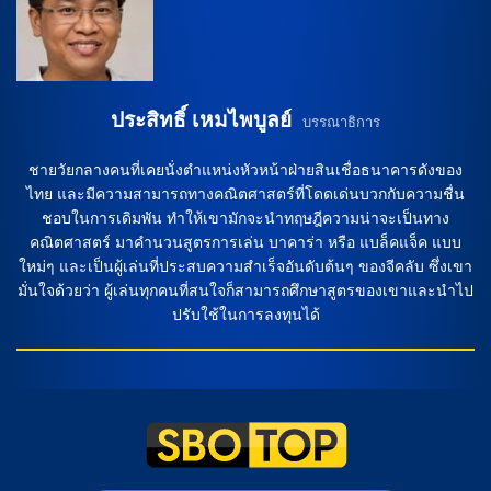
ชนะในการแข่งขันในโปรแกรมที่ผ่านมา ความพร้อมล่าสุดของ
ทีมมีการเสริมเพิ่มด้วย โรบิน เซนท์เนอร์ ที่ได้รับการปล่อยออก
จากการลงโทษแบนและจะกลับมาเป็นเกมใหม่อีกครั้ง ซึ่ง อ็องโต
นี่ คาชี่ และ มักซิม ดาล ก็ยังคงเป็นปัญหาเรื่องการบาดเจ็บ แนว
ตั้งของทีมมีการปรับปรุงโดยการนำเสนอ พอล เนเบล, อี แจ-ซอง
และ เบเนดิคต์ เฮอเลอร์บัค กลับมาในทีมอีกครั้งเพื่อเป็นส่วนที่
ประสิทธิ์ เหมไพบูลย์
บรรณาธิการ
สำคัญในการเก็บคะแนนในเกมถัดไป […]
ชายวัยกลางคนที่เคยนั่งตำแหน่งหัวหน้าฝ่ายสินเชื่อธนาคารดังของ
ไทย และมีความสามารถทางคณิตศาสตร์ที่โดดเด่นบวกกับความชื่น
ชอบในการเดิมพัน ทำให้เขามักจะนำทฤษฎีความน่าจะเป็นทาง
คณิตศาสตร์ มาคำนวนสูตรการเล่น บาคาร่า หรือ แบล็คแจ็ค แบบ
ใหม่ๆ และเป็นผู้เล่นที่ประสบความสำเร็จอันดับต้นๆ ของจีคลับ ซึ่งเขา
มั่นใจด้วยว่า ผู้เล่นทุกคนที่สนใจก็สามารถศึกษาสูตรของเขาและนำไป
ปรับใช้ในการลงทุนได้