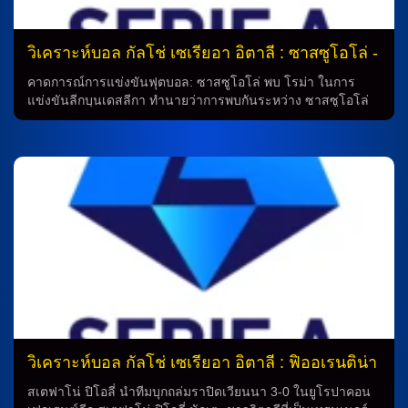
วิเคราะห์บอล กัลโช่ เซเรียอา อิตาลี : ซาสซูโอโล่ -
vs- โรม่า
คาดการณ์การแข่งขันฟุตบอล: ซาสซูโอโล่ พบ โรม่า ในการ
แข่งขันลีกบุนเดสลีกา ทำนายว่าการพบกันระหว่าง ซาสซูโอโล่
กับ โรม่า จะเป็นการต่อสู้ที่มีความสำคัญอย่างมากสำหรับทั้งสอง
ทีม โดยเป็นการทำนายที่น่าตื่นเต้นสำหรับแฟนพันธุ์แท้ทั้งสอง
ฝ่าย ฟอร์มของทีม ในการเตรียมตัวสำหรับการแข่งขันนี้ ทั้งสอง
ทีมมีฟอร์มการแข่งขันที่ค่อนข้างดี โรม่ามีผลการแข่งขันล่าสุดที่ดี
เด่นเมื่อเจอ วิคตอเรีย พิลเซ่น ในบอล ยูโรปา ลีก และซาสซูโอโล่
ก็มีผลการแข่งขันที่ไม่แพ้ใคร นักเตะที่ต้องจับตามอง ในการ
แข่งขันนี้ มีนักเตะสำคัญที่อาจมีบทบาทสำคัญในการทำนายผล
การแข่งขัน อาทิ โดเมนิโก้ เบราร์ดี้ จาก ซาสซูโอโล่ และ อาร์
เต็ม ดอฟบิค จาก โรม่า เป็นต้น การชุมนุมทีม ทั้งสองทีมมีการเตรี
ยมตัวอย่างดีก่อนการแข่งขัน โดยมีการปรับแต่งแผนการเล่นและ
นักเตะที่จะเข้าร่วมการแข่งขันอย่างรอบคอบ โดยทั้งสองทีมมี
สมาคมทีมที่มั่นคง และมีความพร้อมที่จะทำการทำนายผลการ
แข่งขันให้ดีที่สุด คาดการณ์การแข่งขัน การทำนายผลการ
แข่งขันนี้ย่อมเป็นเรื่องที่น่าตื่นเต้นสำหรับแฟนบอล ทั้งสองฝ่าย
วิเคราะห์บอล กัลโช่ เซเรียอา อิตาลี : ฟิออเรนติน่า
ต้องมาโชว์ฟอร์มการแข่งขันที่ดีเพื่อให้ผลการแข่งขันที่ดีที่สุด การ
-vs- โบโลญญ่า
ทำนายผลการแข่งขันระหว่าง ซาสซูโอโล่ และ โรม่า ย่อมเป็น
สเตฟาโน่ ปิโอลี่ นำทีมบุกถล่มราปิดเวียนนา 3-0 ในยูโรปาคอน