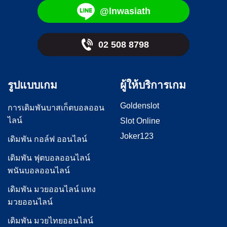
@lnwasiath
02 508 8798
รูปแบบเกม
ผู้ให้บริการเกม
Goldenslot
การเดิมพันบาสเก็ตบอลออน
ไลน์
Slot Online
Joker123
เดิมพัน กอล์ฟ ออนไลน์
เดิมพัน ฟุตบอลออนไลน์
พนันบอลออนไลน์
เดิมพัน มวยออนไลน์ แทง
มวยออนไลน์
เดิมพัน มวยไทยออนไลน์