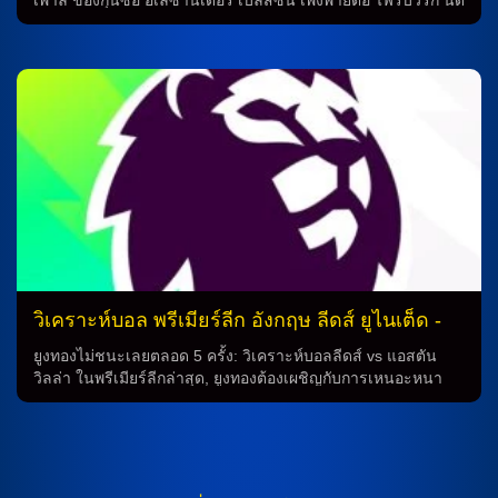
ล่าสุดทำให้แพ้ในลีก 7 นัดติดต่อกันแล้ว ซึ่งทำให้เริ่มมีความสงสัย
เกี่ยวกับความพร้อมของทีมในขณะนี้ แห่งการทำนาย: ดาวิด เน
เม็ธ ทุบอย่างยากแต่พร้อมกลับมา ความพร้อมล่าสุดยังไม่มี ดาวิด
เนเม็ธ ที่เจ็บ แต่ว่าได้ อดัม ซวิกวาลา และ ริคกี้-เจด โจนส์ ฟิต
กลับมาเป็นตัวเลือกสำรอง ซึ่งเป็นข่าวดีสำหรับทีม การจัดแนวรุก
จะสลับให้ ดาเนี่ยล ซินานี่ ปั้นเกมอยู่ข้างหลัง มาธิอัส เปเรย์รา
ลาช และ อ็องเดรอัส ฮุนตงจี เพื่อเพิ่มประสิทธิภาพในการโจมตี
วิเคราะห์บอล: อูนิโอน เบอร์ลิน พร้อมในการเปิดบ้าน อูนิโอน
เบอร์ลิน ของเทรนเนอร์ ชเตฟเฟ่น เบาม์การ์ท กลับมาพร้อมใน
การเปิดบ้านเอาชนะ บาเยิร์น มิวนิค ที่เป็นเกมก่อนเข้าร่วมทีม
ชาติ […]
วิเคราะห์บอล พรีเมียร์ลีก อังกฤษ ลีดส์ ยูไนเต็ด -
vs- แอสตัน วิลล่า
ยูงทองไม่ชนะเลยตลอด 5 ครั้ง: วิเคราะห์บอลลีดส์ vs แอสตัน
วิลล่า ในพรีเมียร์ลีกล่าสุด, ยูงทองต้องเผชิญกับการเหนอะหนา
ตลอด 5 เกมที่พบ แอสตัน วิลล่า (เสมอ 2 แพ้ 3) โดยเริ่มต้นจาก
การเข้าสู่สนามและถูกถล่มด้วยคะแนน 3-0 ในเดือนตุลาคมปี
2020 การทำนายว่าไม่มีผู้เล่นจาก ลีดส์ ยูไนเต็ด ที่มีบาดเจ็บจาก
การเล่นในทีมชาติ เซบาสเตียน บอร์นาว (เข่า) และ วิลฟรีด
ญอนโต้ (สะโพก) จึงน่าจะเป็นเสรีจากบาดเจ็บและพร้อมเข้าร่วม