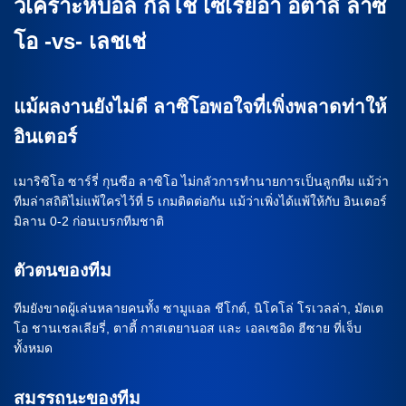
วิเคราะห์บอล กัลโช่ เซเรียอา อิตาลี ลาซิ
โอ -vs- เลชเช่
แม้ผลงานยังไม่ดี ลาซิโอพอใจที่เพิ่งพลาดท่าให้
อินเตอร์
เมาริซิโอ ซาร์รี่ กุนซือ ลาซิโอ ไม่กลัวการทำนายการเป็นลูกทีม แม้ว่า
ทีมล่าสถิติไม่แพ้ใครไว้ที่ 5 เกมติดต่อกัน แม้ว่าเพิ่งได้แพ้ให้กับ อินเตอร์
มิลาน 0-2 ก่อนเบรกทีมชาติ
ตัวตนของทีม
ทีมยังขาดผู้เล่นหลายคนทั้ง ซามูแอล ชีโกต์, นิโคโล่ โรเวลล่า, มัตเต
โอ ชานเชลเลียรี่, ตาตี้ กาสเตยานอส และ เอลเซอิด ฮีซาย ที่เจ็บ
ทั้งหมด
สมรรถนะของทีม