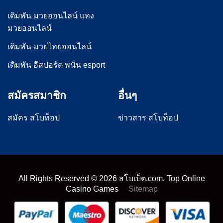
เดิมพัน มวยออนไลน์ แทง
มวยออนไลน์
เดิมพัน มวยไทยออนไลน์
เดิมพัน อีสปอร์ต พนัน esport
สมัครสมาชิก
อื่นๆ
สมัคร สโบท็อป
ข่าวสาร สโบท็อป
All Rights Reserved ©
2026
สโบเบ็ต.com. Top Online
Casino Games
Sitemap