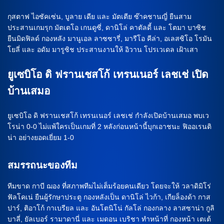
กุสตาฟ ไอซัคเซ่น, บูลาย เดีย และ มัตเตีย ซ๊าคชานญี่ ยืนสาม
ประสานเกมรุก มัตเตโอ เกนดูซี่, ดานิโล่ คาตัลดี้ และ โตมา บาซิช
ยืนมิดฟิลด์ กองหลัง มานูเอล ลาซซารี่, มารีโอ คีล่า, อเลสซิโอ โรมัน
โยลี่ และ อดัม มารูซิช ประสานงานให้ อิวาน โปรเวเดล เฝ้าเสา
ยูเซบิโอ ดิ ฟรานเชสโก้ เทรนเนอร์ เลชเช่ เปิด
บ้านเสมอ
ยูเซบิโอ ดิ ฟรานเชสโก้ เทรนเนอร์ เลชเช่ กำลังเปิดบ้านเสมอ พบเว
โรน่า 0-0 ไม่แพ้ใครเป็นเกมที่ 2 หลังก่อนหน้านี้บุกเอาชนะ ฟิออเรนติ
น่า อย่างยอดเยี่ยม 1-0
สมรรถนะของทีม
ทีมขาด กาบี ฌอง ที่สภาพทีมไม่เต็มร้อยคนเดียว โดยจะให้ วลาดิมิโร่
ฟัลโคเน่ ยืนผู้รักษาประตู กองหลังเป็น ดานิโล่ ไวก้า, เกียล็องด้า กาส
ปาร์, ติอาโก้ กาเบรียล และ อันโตนิโน่ กัลโล่ กองกลาง ลาสซาน่า กูลิ
บาลี่, ยัลเบอร์ รามาดานี่ และ เมดอน เบริชา ทำหน้าที่ กองหน้า เตเต้