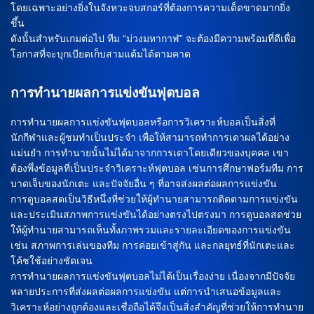
โดยเฉพาะอย่างยิ่งในจังหวะจบสกอร์ที่ต้องการความเด็ดขาดมากยิ่ง
ขึ้น
ดังนั้นสำหรับเกมต่อไป ทีม “ม่วงมหากาฬ” จะต้องมีความพร้อมที่ดีเพื่อ
โอกาสที่จะบุกเบียดเก็บสามแต้มได้ตามคาด
การทำนายผลการแข่งขันฟุตบอล
การทำนายผลการแข่งขันฟุตบอลหรือการวิเคราะห์บอลเป็นสิ่งที่
นักกีฬาและผู้ชมทำเป็นประจำ เพื่อให้สามารถทำการเดาผลได้อย่าง
แม่นยำ การทำนายนั้นไม่ได้มาจากการเดาโดยเดียวของบุคคล เขา
ต้องพึ่งข้อมูลที่เป็นประจำวิเคราะห์ฟุตบอล เช่นการศึกษาฟอร์มทีม การ
บาดเจ็บของนักเตะ และปัจจัยอื่น ๆ ที่อาจส่งผลต่อผลการแข่งขัน
การดูบอลสดเป็นวิธีหนึ่งที่ช่วยให้ผู้ทำนายสามารถติดตามการแข่งขัน
และประเมินสภาพการแข่งขันได้อย่างตรงไปตรงมา การดูบอลสดช่วย
ให้ผู้ทำนายสามารถเห็นทั้งภาพรวมและรายละเอียดของการแข่งขัน
เช่น สภาพการเล่นของทีม การค่อยเข้าสู่กัน และกลยุทธ์ที่นักเตะและ
โค้ชใช้อย่างชัดเจน
การทำนายผลการแข่งขันฟุตบอลไม่ได้เป็นเรื่องง่าย เนื่องจากมีปัจจัย
หลายประการที่ส่งผลต่อผลการแข่งขัน แต่การนำเสนอข้อมูลและ
วิเคราะห์อย่างถูกต้องและเชื่อถือได้จึงเป็นสิ่งสำคัญที่ช่วยให้การทำนาย