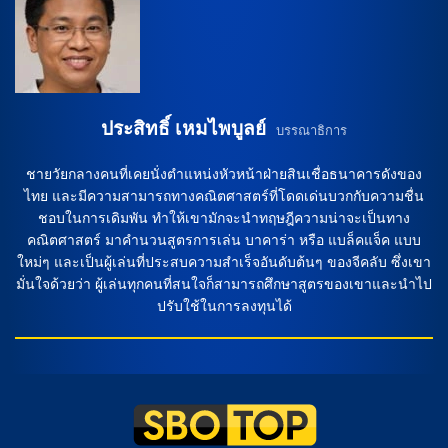
เป็นเรื่องที่น่าสนใจอย่างยิ่ง โดยทั้งสองทีมจะต้องแข่งขันอย่าง
หนักหนาเพื่อคว้าแต้มที่มีความสำคัญในการตามหาชัยชนะใน
ฤดูกาลนี้ ในขณะเดียวกัน การทำนายผลบอลแบบวิเคราะห์
ฟุตบอลจะเป็นเรื่องที่ทุกคนต้องใส่ใจ เนื่องจากความสำคัญของ
การทำนายผลบอลที่จะมีผลต่อการตามหาชัยชนะของทั้งสองทีม
ในฤดูกาลนี้ สุดท้าย การทำนายการแข่งขันฟุตบอลพรีเมียร์ลีก
อังกฤษนัดที่ 15 ระหว่าง “สิงห์ผงาด” แอสตัน วิลล่า และ “สิงห์
ประสิทธิ์ เหมไพบูลย์
บรรณาธิการ
บูลส์” เชลซี จะเป็นการดูบอลสดที่น่าตื่นเต้นและอันตรายสำหรับ
ทั้งสองทีม การวิเคราะห์บอลที่แม่นยำ การวิเคราะห์บอลเป็นกระ
ชายวัยกลางคนที่เคยนั่งตำแหน่งหัวหน้าฝ่ายสินเชื่อธนาคารดังของ
บวนการที่มีความสำคัญในวงการกีฬา โดยการทำนายผลการ
ไทย และมีความสามารถทางคณิตศาสตร์ที่โดดเด่นบวกกับความชื่น
แข่งขันไม่ได้ผลัดกัน แต่มีหลายปัจจัยที่ต้องพิจารณา เช่น […]
ชอบในการเดิมพัน ทำให้เขามักจะนำทฤษฎีความน่าจะเป็นทาง
คณิตศาสตร์ มาคำนวนสูตรการเล่น บาคาร่า หรือ แบล็คแจ็ค แบบ
ใหม่ๆ และเป็นผู้เล่นที่ประสบความสำเร็จอันดับต้นๆ ของจีคลับ ซึ่งเขา
มั่นใจด้วยว่า ผู้เล่นทุกคนที่สนใจก็สามารถศึกษาสูตรของเขาและนำไป
ปรับใช้ในการลงทุนได้