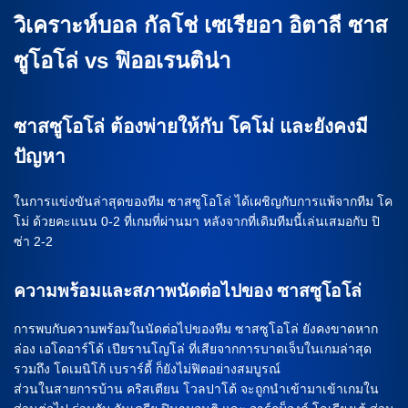
วิเคราะห์บอล กัลโช่ เซเรียอา อิตาลี ซาส
ซูโอโล่ vs ฟิออเรนติน่า
ซาสซูโอโล่ ต้องพ่ายให้กับ โคโม่ และยังคงมี
ปัญหา
ในการแข่งขันล่าสุดของทีม ซาสซูโอโล่ ได้เผชิญกับการแพ้จากทีม โค
โม่ ด้วยคะแนน 0-2 ที่เกมที่ผ่านมา หลังจากที่เดิมทีมนี้เล่นเสมอกับ ปิ
ซ่า 2-2
ความพร้อมและสภาพนัดต่อไปของ ซาสซูโอโล่
การพบกับความพร้อมในนัดต่อไปของทีม ซาสซูโอโล่ ยังคงขาดหาก
ล่อง เอโดอาร์โด้ เปียรานโญโล่ ที่เสียจากการบาดเจ็บในเกมล่าสุด
รวมถึง โดเมนิโก้ เบราร์ดี้ ก็ยังไม่ฟิตอย่างสมบูรณ์
ส่วนในสายการบ้าน คริสเตียน โวลปาโต้ จะถูกนำเข้ามาเข้าเกมใน