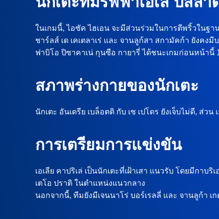
นักเตะทีมรัฟฟาเอเล่ ปัลลาด
ในเกมนี้, ไอซัค ไฮเอน จะมีส่วนร่วมในการตีพริ้วในฐา
ชาร์ลส์ เด เคเตลาเร่ และ จานลูก้สา สกามัคก้า ยังค
ฟาบิโอ ปิซาคาเน่ กุนซือ กายารี่ ได้ชนะเกมก่อนหน้า
สภาพร่างกายของนักเตะ
นักเตะ อันเดรีย เบล็อตติ กับ เซ เปโดร ยังเจ็บไม่ดี, ส่วน เ
การเตรียมการแข่งขัน
เอเลีย คาปริเล่ เป็นนักเตะที่เฝ้าเสา แนวรับ โดยมีกาบร
เตโอ ปราติ ในตำแหน่งแนวกลาง
นอกจากนี้, ทีมยังมีเจนนาโร่ บอร์เรลลี่ และ จานลูก้