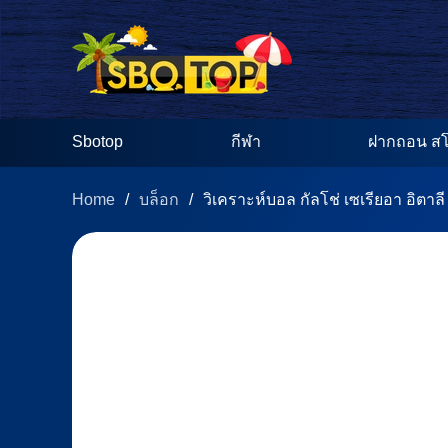
Sbotop
กีฬา
ฝากถอน สโ
Home
/
/
บล็อก
วิเคราะห์บอล กัลโช่ เซเรียอา อิตาลี