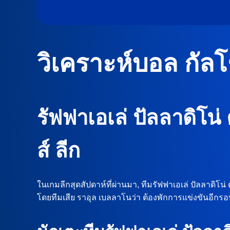
วิเคราะห์บอล กัลโช
รัฟฟาเอเล่ ปัลลาดิโน่
ส์ ลีก
ในเกมลีกสุดสัปดาห์ที่ผ่านมา, ทีมรัฟฟาเอเล่ ปัลลาดิโ
โดยทีมเสีย ราอุล เบลลาโนว่า ต้องพักการแข่งขันอีกรอบจ