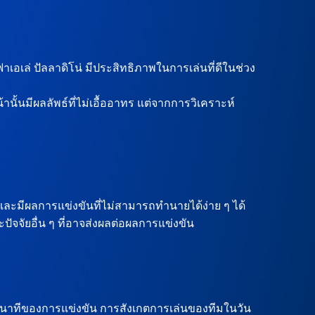
าเอเล่ ปัลลาดิโน่ มีประสิทธิภาพในการเล่นที่ดีในช่วง
นั้นมีผลลัพธ์ที่ไม่เอื้ออาทร แต่จากการวิเคราะห์
ใจ และมีผลการแข่งขันที่ไม่สามารถทำนายได้ง่าย ๆ ได้
จจัยอื่น ๆ ที่อาจส่งผลต่อผลการแข่งขัน
 นาทีของการแข่งขัน การสังเกตการเล่นของทีมในวัน