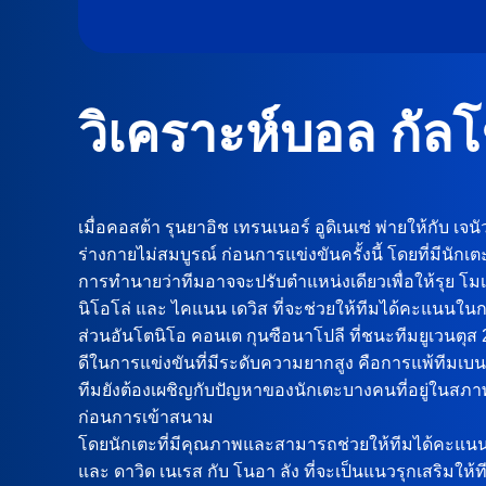
วิเคราะห์บอล กัลโช
เมื่อคอสต้า รุนยาอิช เทรนเนอร์ อูดิเนเซ่ พ่ายให้กับ เจ
ร่างกายไม่สมบูรณ์ ก่อนการแข่งขันครั้งนี้ โดยที่มีนั
การทำนายว่าทีมอาจจะปรับตำแหน่งเดียวเพื่อให้รุย โมเ
นิโอโล่ และ ไคแนน เดวิส ที่จะช่วยให้ทีมได้คะแนนในกา
ส่วนอันโตนิโอ คอนเต กุนซือนาโปลี ที่ชนะทีมยูเวนตุส 
ดีในการแข่งขันที่มีระดับความยากสูง คือการแพ้ทีมเบนฟ
ทีมยังต้องเผชิญกับปัญหาของนักเตะบางคนที่อยู่ในสภาพร่
ก่อนการเข้าสนาม
โดยนักเตะที่มีคุณภาพและสามารถช่วยให้ทีมได้คะแนนใ
และ ดาวิด เนเรส กับ โนอา ลัง ที่จะเป็นแนวรุกเสริมให