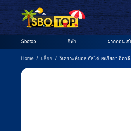
Sbotop
กีฬา
ฝากถอน สโ
Home
/
/
บล็อก
วิเคราะห์บอล กัลโช่ เซเรียอา อิตาลี 