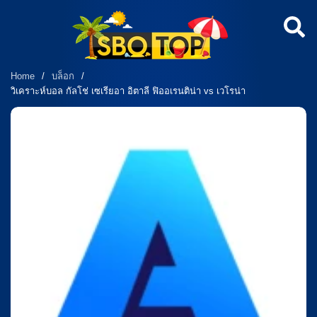
Home
/
บล็อก
/
วิเคราะห์บอล กัลโช่ เซเรียอา อิตาลี ฟิออเรนติน่า vs เวโรน่า