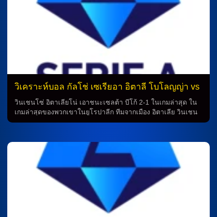
อย่างยอดเยี่ยม รายชื่อผู้เล่นที่สำคัญ ในการแข่งขันนี้ทีมจะต้อง
เผชิญกับการขาดแค่ เลโอ ออสติการ์ด ที่ยังเจ็บอยู่ แต่มีผู้เล่นอย่าง
เซบาสเตียน โอโตอา ที่จะมีบทบาทในการร่วมกับ อเลสซานโดร
มาร์ชานดาลลี่ และ โยฮัน วาสเกซ ในการช่วยทีม ในด้านกอง
กลางมุ่งเน้นที่ มอร์เท่น ธอร์สบี้ ที่จะออกสตาร์ทตัวจริง และมี บรู๊ค
นอร์ตัน-คัฟฟี่ และ รุสลาน มาลินอฟสกี้ ที่เป็นผู้ทำประตูในเกม
ล่าสุด รวมถึงกองหน้าที่เป็น วิตินญ่า กับ ลอเรนโซ่ โคลอมโบ ที่
จะต้องสร้างความรุนแรงในการตีได้ การตั้งค่าทีม ทีมจะเล่นใน
ระบบ 3-5-2 โดยมี […]
วิเคราะห์บอล กัลโช่ เซเรียอา อิตาลี โบโลญญ่า vs
ยูเวนตุส
วินเชนโซ่ อิตาเลียโน่ เอาชนะเซลต้า บีโก้ 2-1 ในเกมล่าสุด ใน
เกมล่าสุดของพวกเขาในยูโรปาลีก ทีมจากเมือง อิตาเลีย วินเชน
โซ่ อิตาเลียโน่ ได้เดินทางไปเยือนเซลต้า บีโก้ และสามารถ
เอาชนะคู่แข่งได้ด้วยความสุข 2-1 ในเกมที่ท้าทาย หลังจากที่
เสมอกับลาซิโอในเกมที่ผ่านมา โบโลญญ่า โบสถ์เก็บคะแนนเต็ม
เพียงครั้งเดียวจาก 2 เกม แม้ว่าบางส่วนของทีมก็มีปัญหาจากการ
บาดเจ็บของผู้เล่นหลายคน แนวรับของทีมได้มีการปรับปรุงจาก
เกมก่อนหน้า เมื่อ นาดีร์ ซอร์เตอา, ทอร์บยอร์ เฮกเกม และ ฮอน
ลูกูมี่ ได้รับโอกาสลงเล่น ในขณะที่ ริคคาร์โด้ ออร์โซลินี่ และ
เยนส์ ออดการ์ด ก็กลับมาเป็นส่วนหนึ่งของทีม จากทิศทางอีกฝั่ง
ของฟุตบอลอิตาเลีย ยูเวนตุส ไม่โชคดีในเกมล่าสุดเมื่อพวกเขา
พ่ายแพ้นาโปลี 1-2 ทั้งนี้ที่พวกเขายังคงไม่สามารถใช้ผู้เล่นหลาย