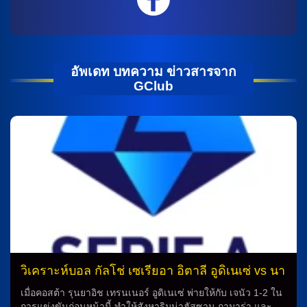
อัพเดท บทความ ข่าวสารจาก
GClub
วิเคราะห์บอล กัลโช่ เซเรียอา อิตาลี อูดิเนเซ่ vs นา
โปลี
เมื่อคอสต้า รุนยาอิช เทรนเนอร์ อูดิเนเซ่ พ่ายให้กับ เจนัว 1-2 ใน
การแข่งขันก่อนหน้านี้ ทำให้สังหาริมน่าฮัสซาน กามาร่า และ