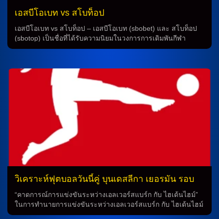
แลนด์ ซึ่งจะตกชั้นกลับไปสู่แชมเปี้ยนชิพอีกครั้ง ดังนั้น การ
เอสบีโอเบท vs สโบท็อป
ทำนายที่ทำขึ้นโดยซูเปอร์คอมเพื่อคาดการณ์ตารางคะแนนของ
พรีเมียร์ลีก ฤดูกาล 2025-26 ได้ว่า ลิเวอร์พูลจะอยู่ในอันดับ 1
เอสบีโอเบท vs สโบท็อป – เอสบีโอเบท (sbobet) และ สโบท็อป
ด้วยคะแนน […]
(sbotop) เป็นชื่อที่ได้รับความนิยมในวงการการเดิมพันกีฬา
ออนไลน์ ทั้งสองเว็บไซต์ต่างมีต้นกำเนิดจากเอเชียและได้ขยาย
ฐานลูกค้าไปยังตลาดระดับโลก แม้จะมีชื่อที่คล้ายกันและให้
บริการในลักษณะใกล้เคียงกัน แต่ก็มีความแตกต่างในรายละเอียด
ที่ควรพิจารณา ในบทความนี้ เราจะมาเปรียบเทียบสองแบรนด์นี้
ในหลายแง่มุม เพื่อช่วยให้คุณสามารถตัดสินใจเลือกแพลตฟอร์มที่
เหมาะสมกับความต้องการของคุณได้อย่างชัดเจน 1. ประวัติและ
ความเป็นมาของทั้งสองแบรนด์ เอสบีโอเบท (SBOBET) ก่อตั้งขึ้น
ในปี พ.ศ. 2547 โดยบริษัท Celton Manx Limited บริษัทนี้มี
สำนักงานใหญ่ตั้งอยู่บนเกาะแมน (Isle of Man) ซึ่งเป็นเขต
ปกครองตนเองของสหราชอาณาจักร SBOBET ได้รับใบอนุญาต
อย่างเป็นทางการจาก Isle of Man Gambling Supervision
Commission และยังมีใบอนุญาตจาก First Cagayan Leisure &
Resort Corporation ในประเทศฟิลิปปินส์สำหรับตลาดเอเชีย การ
ได้รับใบอนุญาตทั้งจากยุโรปและเอเชียแสดงถึงความมุ่งมั่นใน
วิเคราะห์ฟุตบอลวันนี้คู่ บุนเดสลีกา เยอรมัน รอบ
การปฏิบัติตามมาตรฐานสากลของบริษัท ในช่วงเวลาหลายปีที่
เพลย์ออฟ (นัดสอง) เอลเวอร์สแบร์ก vs ไฮเด้นไฮม์
ผ่านมา SBOBET ได้กลายเป็นหนึ่งในเจ้ามือรับพนันออนไลน์ที่ได้
“คาดการณ์การแข่งขันระหว่างเอลเวอร์สแบร์ก กับ ไฮเด้นไฮม์”
รับความไว้วางใจมากที่สุดในโลก SBOBET เคยได้รับรางวัล
ในการทำนายการแข่งขันระหว่างเอลเวอร์สแบร์ก กับ ไฮเด้นไฮม์
“Asian […]
สองทีมที่มีความพร้อมที่จะเอาชนะอีกครั้ง นัดนี้จะเป็นการพบกัน