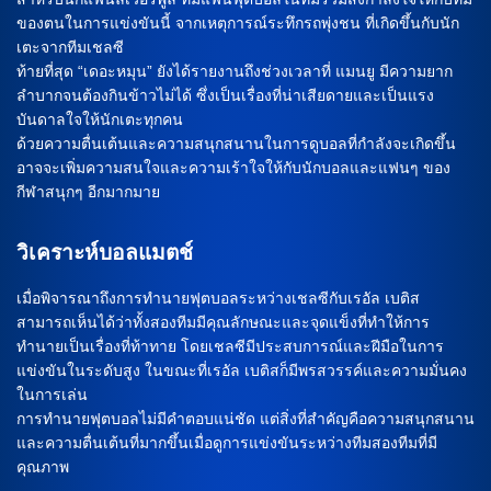
ของตนในการแข่งขันนี้ จากเหตุการณ์ระทึกรถพุ่งชน ที่เกิดขึ้นกับนัก
เตะจากทีมเชลซี
ท้ายที่สุด “เดอะหมุน” ยังได้รายงานถึงช่วงเวลาที่ แมนยู มีความยาก
ลำบากจนต้องกินข้าวไม่ได้ ซึ่งเป็นเรื่องที่น่าเสียดายและเป็นแรง
บันดาลใจให้นักเตะทุกคน
ด้วยความตื่นเต้นและความสนุกสนานในการดูบอลที่กำลังจะเกิดขึ้น
อาจจะเพิ่มความสนใจและความเร้าใจให้กับนักบอลและแฟนๆ ของ
กีฬาสนุกๆ อีกมากมาย
วิเคราะห์บอลแมตช์
เมื่อพิจารณาถึงการทำนายฟุตบอลระหว่างเชลซีกับเรอัล เบติส
สามารถเห็นได้ว่าทั้งสองทีมมีคุณลักษณะและจุดแข็งที่ทำให้การ
ทำนายเป็นเรื่องที่ท้าทาย โดยเชลซีมีประสบการณ์และฝีมือในการ
แข่งขันในระดับสูง ในขณะที่เรอัล เบติสก็มีพรสวรรค์และความมั่นคง
ในการเล่น
การทำนายฟุตบอลไม่มีคำตอบแน่ชัด แต่สิ่งที่สำคัญคือความสนุกสนาน
และความตื่นเต้นที่มากขึ้นเมื่อดูการแข่งขันระหว่างทีมสองทีมที่มี
คุณภาพ