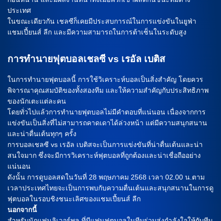
ประเทศ
ในขณะเดียวกัน เชลซีก็เคยมีประสบการณ์ในการแข่งขันในยูฟ่า
แชมเปี้ยนส์ ลีก และมีความสามารถในการต้าเซ็นในระดับสูง
การทำนายฟุตบอลเชลซี vs เรอัล เบติส
ในการทำนายฟุตบอลนี้ การใช้วิเคราะห์บอลเป็นสิ่งสำคัญ โดยควร
พิจารณาคุณสมบัติของทั้งสองทีม และให้ความสำคัญกับประสิทธิภาพ
ของนักเตะแต่ละคน
โดยทั่วไปแล้วการทำนายฟุตบอลไม่มีคำตอบที่แน่นอน เนื่องจากการ
แข่งขันเป็นสิ่งที่ไม่สามารถคาดเดาได้ล่วงหน้า แต่มีความสนุกสนาน
และน่าตื่นเต้นทุกๆ ครั้ง
การบอลเชลซี vs เรอัล เบติสจะเป็นการแข่งขันที่น่าตื่นเต้นและน่า
สนใจมาก ซึ่งจะมีการวิเคราะห์ฟุตบอลที่ถูกต้องและน่าเชื่อถืออย่าง
แน่นอน
ดังนั้น การดูบอลสดในวันที่ 28 พฤษภาคม 2568 เวลา 02.00 น.ตาม
เวลาประเทศไทยจะเป็นการพบกับความตื่นเต้นและสนุกสนานในการดู
ฟุตบอลในรอบชิงชนะเลิศของแชมเปี้ยนส์ ลีก
นอกจากนี้
สำหรับนักแฟนลิเวอร์พูล ที่มีแฟนฟุตบอลในทีมร่วมส่งกำลังใจให้กับทีม