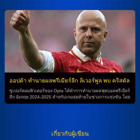
ในบรรยากาศของบุนเดสลีก้า เพลย์ออฟ 1/2 ซึ่งจะสร้างความตื่น
เต้นให้กับสายการเดิมพันอีกครั้ง ทำนายการแข่งขัน ในการ
ทำนายการแข่งขันนี้ ทั้งเอลเวอร์สแบร์ก และ ไฮเด้นไฮม์ มีฟอร์ม
ที่ดีในช่วงเวลาล่าสุด โดยเอลเวอร์สแบร์ก ได้ชนะ 3 เสมอ และ
แพ้ 0 ใน 5 นัดที่ผ่านมา ในขณะที่ ไฮเด้นไฮม์ ก็ชนะ 2 เสมอ และ
แพ้ 1 ใน 5 นัดที่ผ่านมาด้วย เอลเวอร์สแบร์ก เอลเวอร์สแบร์ก ซึ่ง
นำโดยกุนซือ ฮอร์ตส์ สเตฟเฟ่น มีฟอร์มที่ดีในช่วงเวลาล่าสุด
โดยไม่มีรายงานของผู้เล่นที่บาดเจ็บหรือติดโทษแบนเข้ามาเพิ่ม
เติม ทีมยังคงมีความมั่นใจในการเอาชนะ โดยคาดว่าจะวางแผน
การเล่นในระบบ 4-2-3-1 โดยมี ฟิสนิค อัสญานี่ เป็นหน้าเสาหลัก
ที่จะพาทีมสู่ความสำเร็จ ไฮเด้นไฮม์ ในขณะเดียวกัน ทีม
ไฮเด้นไฮม์ ซึ่งนำโดยกุนซือ แฟร้งค์ […]
ออปต้า ทำนายผลพรีเมียร์ลีก ลิเวอร์พูล พบ คริสตัล
พาเลซ พร้อมสถิติ
ซูเปอร์คอมพิวเตอร์ของ Opta ได้ทำการทำนายผลฟุตบอลพรีเมียร์
ลีก อังกฤษ 2024-2025 สำหรับเกมสุดท้ายในช่วงการแข่งขัน โดย
มีการแข่งขันในวันอาทิตย์ที่ 25 พฤษภาคม 2568 เวลา 22.00 น.
โดยทุกคู่จะเริ่มการแข่งขันพร้อมกัน การทำนายสำหรับแมตช์
สุดท้าย สำหรับแมตช์สุดท้ายนี้ ทีม “หงส์แดง” ลิเวอร์พูล ที่จะเล่น
ในสนามเหย้าแอนฟิลด์จะได้รับการทำนายว่ามีโอกาสคว้า
ชัยชนะสูงถึง 65.4% ในขณะที่ทีม “ดิ อีเกิ้ลส์” คริสตัล พาเลซ จะมี
เกี่ยวกับผู้เขียน
โอกาสชนะเพียง 16.9% และมีโอกาสเสมออยู่ที่ 17.6% การ