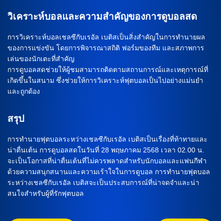
วิเคราะห์บอลและความสำคัญของการดูบอลสด
การวิเคราะห์บอลเชลซีกับเรอัล เบติสเป็นสิ่งสำคัญในการทำนายผล
ของการแข่งขัน โดยการพิจารณาสถิติ ฟอร์มของทีม และสภาพการ
เล่นของนักเตะที่สำคัญ
การดูบอลสดช่วยให้ผู้ชมสามารถติดตามสถานการณ์และเหตุการณ์ที่
เกิดขึ้นในสนาม ซึ่งช่วยให้การวิเคราะห์ฟุตบอลเป็นไปอย่างแม่นยำ
และถูกต้อง
สรุป
การทำนายฟุตบอลระหว่างเชลซีกับเรอัล เบติสเป็นเรื่องที่ท้าทายและ
น่าตื่นเต้น การดูบอลสดในวันที่ 28 พฤษภาคม 2568 เวลา 02.00 น.
จะเป็นโอกาสที่น่าตื่นเต้นที่ไม่ควรพลาดสำหรับนักบอลและแฟนกีฬา
ด้วยความสนุกสนานและความเร้าใจในการดูบอล การทำนายฟุตบอล
ระหว่างเชลซีกับเรอัล เบติสจะเป็นประสบการณ์ที่น่าจดจำและน่า
สนใจสำหรับผู้ที่รักฟุตบอล