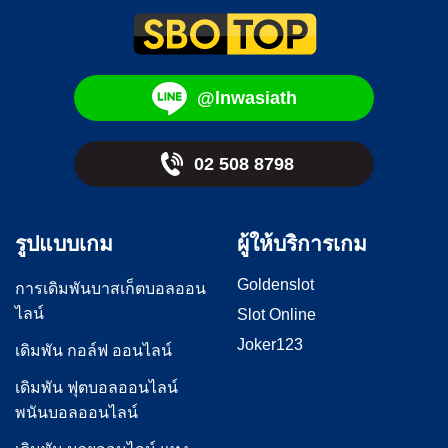
@lnwasiath
02 508 8798
รูปแบบเกม
ผู้ให้บริการเกม
Goldenslot
การเดิมพันบาสเก็ตบอลออน
ไลน์
Slot Online
Joker123
เดิมพัน กอล์ฟ ออนไลน์
เดิมพัน ฟุตบอลออนไลน์
พนันบอลออนไลน์