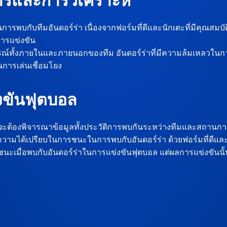
ารและการวิเคราะห์
พบกับทีมอันดอร์ร่า เนื่องจากฟอร์มที่ดีและนักเตะที่มีคุณสมบ
การแข่งขัน
ั้งภายในและภายนอกของทีม อันดอร์ร่าที่มีความล้มเหลวในการแ
การเล่นเชื่อมโยง
งขันฟุตบอล
ะต้องพิจารณาข้อมูลทั้งประวัติการพบกันระหว่างทีมและสถานการ
วามได้เปรียบในการชนะในการพบกับอันดอร์ร่า ด้วยฟอร์มที่ดีแล
มื่อพบกับอันดอร์ร่าในการแข่งขันฟุตบอล แต่ผลการแข่งขันนั้นยังขึ