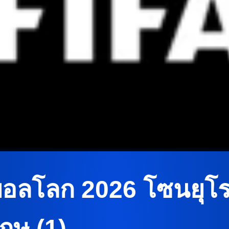
อลโลก 2026 โซนยุโรป 
กฤษ (1)