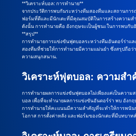
**วิเคราะห์บอล: การทำนาย**
จากประวัติการพบกันระหว่างทีมสองทีมและสถานการณ์ปัจ
ฟอร์มที่ดีและมีนักเตะที่มีคุณสมบัติในการสร้างความสำเ
ดังนั้น การทำนายคือ อังกฤษจะเป็นผู้ชนะในการพบกับอ
**สรุป**
การทำนายการแข่งขันฟุตบอลระหว่างทีมอันดอร์ร่าแล
สองทีมที่ช่วยให้การทำนายมีความแม่นยำ ซึ่งสรุปถือ
ความสนุกสนาน.
วิเคราะห์ฟุตบอล: ความส
การทำนายผลการแข่งขันฟุตบอลไม่เพียงแค่เป็นความส
บอล เพื่อที่จะทำนายผลการแข่งขันอันดอร์ร่า พบ อังกฤ
การทำนายให้คะแนนมีความสำคัญที่จะทำให้การพนันหรื
โอกาส การตั้งค่าหลัง และฟอร์มของนักเตะที่มีบทบาทส