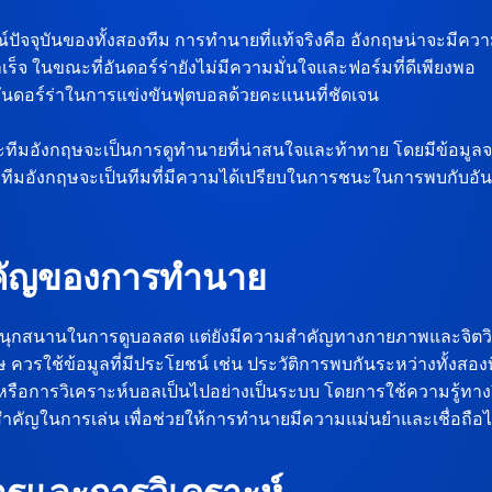
จุบันของทั้งสองทีม การทำนายที่แท้จริงคือ อังกฤษน่าจะมีความ
ร็จ ในขณะที่อันดอร์ร่ายังไม่มีความมั่นใจและฟอร์มที่ดีเพียงพอ
ันดอร์ร่าในการแข่งขันฟุตบอลด้วยคะแนนที่ชัดเจน
ะทีมอังกฤษจะเป็นการดูทำนายที่น่าสนใจและท้าทาย โดยมีข้อมู
ว่าทีมอังกฤษจะเป็นทีมที่มีความได้เปรียบในการชนะในการพบกับ
ำคัญของการทำนาย
นุกสนานในการดูบอลสด แต่ยังมีความสำคัญทางกายภาพและจิตวิญ
ษ ควรใช้ข้อมูลที่มีประโยชน์ เช่น ประวัติการพบกันระหว่างทั้งส
อการวิเคราะห์บอลเป็นไปอย่างเป็นระบบ โดยการใช้ความรู้ทางว
ำคัญในการเล่น เพื่อช่วยให้การทำนายมีความแม่นยำและเชื่อถือไ