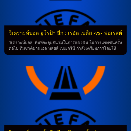
แข่งขัน 5 ชนะ […]
วิเคราะห์บอล ยูโรป้า ลีก : เรอัล เบติส -vs- ฟอเรสต์
วิเคราะห์บอล: ทีมที่จะลุยสนามในการแข่งขัน ในการแข่งขันครั้ง
ต่อไป ทีมชาติมานูเอล หลุยส์ เปเยกรีนี่ กำลังเตรียมการโดยให้
ความสำคัญกับสถานะร่างกายของนักเตะทั้ง 5 คน ซึ่งมีความไม่
สมบูรณ์ เช่น มาร์ก บาร์ตร้า, ดีเอโก้ ยอเรนเต้, เอคตอร์ เบเยริน,
เนลซอน เดออสซ่า, และอีสโก้ อาลาร์กอน ซึ่งอาจส่งผลกระทบต่อ
การแข่งขันของทีม นักเตะที่จะลุยสนาม ในการแข่งขันครั้งนี้ เซด
ริก บากอมบู จะได้รับโอกาสเด่นในบทบาทหน้าเป้า และจะมีผู้ร่วม
เดินเกมรุกอย่าง อันโตนี่, โจวานี่ โล เซลโซ่, และโรดรีโก้ รีเกล
เม่ ในขณะที่ มาร์ก โรก้า จะควบคุมกลางสนามด้วยเซร์จี้ อัลตีมี
ร่า ส่วนในบทบาทหลังจะมีอังเคล ออร์ตีซ, บาเลนติน โกเมซ,
และนาตาน แบร์นาร์โด้ เดอ ซูซ่า ที่จะมีหน้าที่คุมกลางสนาม
และจูเนียร์ ฟีร์โป จะสลับเข้าเล่นในบทบาทหลังอีกด้วย นักเตะที่มี
สภาพร่างกายไม่สมบูรณ์ ในขณะเดียวกัน ทีมเยอรมัน ที่จะลุย
สนามในการแข่งขันก็จะต้องพบกับปัญหาเดียวกัน […]