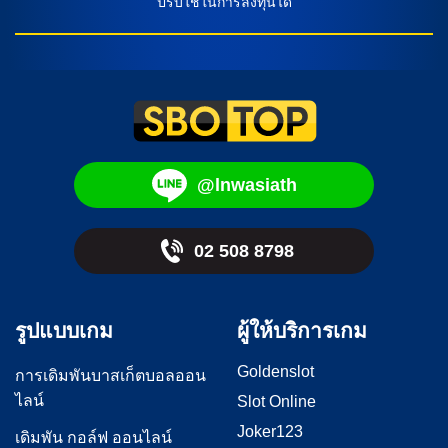
ปรับใช้ในการลงทุนได้
@lnwasiath
02 508 8798
รูปแบบเกม
ผู้ให้บริการเกม
Goldenslot
การเดิมพันบาสเก็ตบอลออน
ไลน์
Slot Online
Joker123
เดิมพัน กอล์ฟ ออนไลน์