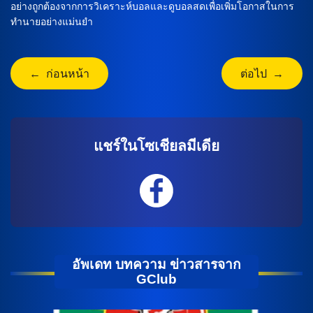
อย่างถูกต้องจากการวิเคราะห์บอลและดูบอลสดเพื่อเพิ่มโอกาสในการ
ทำนายอย่างแม่นยำ
← ก่อนหน้า
ต่อไป →
แชร์ในโซเชียลมีเดีย
อัพเดท บทความ ข่าวสารจาก
GClub