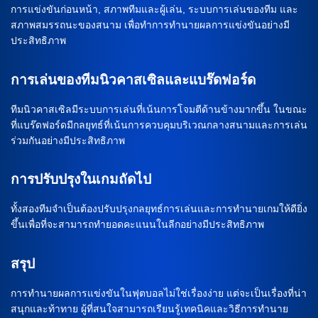
การแข่งขันก่อนหน้า, สภาพทีมและผู้เล่น, ระบบการเล่นของทีม และ
สภาพสมรรถนะของสนาม เพื่อทำการทำนายผลการแข่งขันอย่างมี
ประสิทธิภาพ
การเล่นของทีมนิวคาสเซิลและแบร๊ดฟอร์ด
ทีมนิวคาสเซิลมีระบบการเล่นที่เน้นการโจมตีด้านข้างมากขึ้น ในขณะ
ที่แบร๊ดฟอร์ดมีกลยุทธ์ที่เน้นการควบคุมบริเวณกลางสนามและการเล่น
ร่วมกันอย่างมีประสิทธิภาพ
การปรับปรุงในเกมถัดไป
ทั้งสองทีมจำเป็นต้องปรับปรุงกลยุทธ์การเล่นและการทำนายเกมให้ดียิ่ง
ขึ้นเพื่อที่จะสามารถทำยอดคะแนนในลีกอย่างมีประสิทธิภาพ
สรุป
การทำนายผลการแข่งขันในฟุตบอลไม่ใช่เรื่องง่าย แต่จะเป็นเรื่องที่น่า
สนุกและท้าทาย ผู้ที่สนใจสามารถเรียนรู้เทคนิคและวิธีการทำนาย