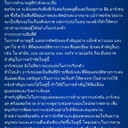
ในการทำนายคู่ที่กำลังจะมาถึง
พอร์ทเวล จะต้องพบกับทีมที่เริ่มฟอร์มหดหู่ตั้งแต่เริ่มฤดูกาล คือ อาร์เซน่
อล ซึ่งถือเป็นทีมที่มีคุณภาพและทัพนักเตะมากมาย แม้ว่าพอร์ทเวลอาจ
จะเป็นทีมรองในเรื่องศักยภาพ แต่การเล่นในสนามเหย้าก็ทำให้พวก
เขาสามารถต่อสู้ได้อย่างไม่เกรงกลัว
การประสานทีมที่ดี
ในการทำนายคู่นี้ นอกจากทัพนักเตะสำคัญอย่าง แม็กซ์ ดาวแมน และ
บูคาโย่ ซาก้า ที่มีคุณสมบัติทางการเตะที่ยอดเยี่ยม นักเตะสำคัญอื่นๆ
เช่น โม ฟาอัล, เบน เฮเนแกน และ จอร์จ บายเออร์ส ก็จะมีบทบาท
สำคัญในการคว้าชัยในคู่นี้
อาร์เซน่อล ยังไม่มีความแน่นอนในการเรียกตัว
ทั่วไปแล้ว อาร์เซน่อลเป็นทีมที่มีรายชื่อนักเตะที่มีคุณสมบัติทางการเตะ
อันยอดเยี่ยม แต่ปัญหาเรื่องการบาดเจ็บทำให้พวกเขาไม่สามารถใช้
แข้งสำคัญบางคนได้ในคู่นี้ ทำให้มีโอกาสสำคัญให้ทีมเยือน
ดูบอลสดและวิเคราะห์บอล
สำหรับผู้ที่สนใจในการดูบอลสดและการทำนายการแข่งขัน อาร์เซน่
อล พร้อมพอร์ทเวล สามารถดูผ่านช่องทางออนไลน์หลากหลาย เพื่อ
สนุกกับการติดตามการแข่งขันอย่างใกล้ชิดและสนุกสนาน
ด้วยความเพลิดเพลิน คาดว่านักกีฬาและผู้ชมทุกคนจะพอใจกับความ
สนุกสนานและความตื่นเต้นที่จะเกิดขึ้นในคู่นี้ โดยเฉพาะในการตาม