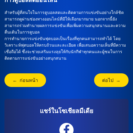
การดูบอลสดออนไลน์
สำหรับผู้ที่สนใจในการดูบอลสดและติดตามการแข่งขันอย่างใกล้ชิด
สามารถดูผ่านช่องทางออนไลน์ที่มีให้เลือกมากมาย นอกจากนี้ยัง
สามารถร่วมทำนายผลการแข่งขันเพื่อเพิ่มความสนุกสนานและความ
ตื่นเต้นในการดูบอล
การทำนายการแข่งขันฟุตบอลเป็นเรื่องที่ทุกคนสามารถทำได้ โดย
วิเคราะห์ฟุตบอลให้ครบถ้วนและละเอียด เพื่อเสนอความเห็นที่มีความ
เชื่อถือได้ ซึ่งจะช่วยเสริมแรงลุยให้กับนักกีฬาทุกคนและผู้ชมในการ
ติดตามการแข่งขันอย่างสนุกสนาน
← ก่อนหน้า
ต่อไป →
แชร์ในโซเชียลมีเดีย