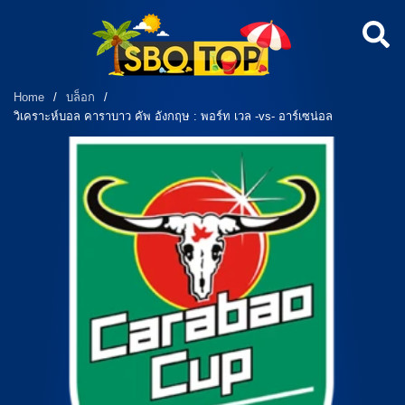
Home
/
บล็อก
/
วิเคราะห์บอล คาราบาว คัพ อังกฤษ : พอร์ท เวล -vs- อาร์เซน่อล