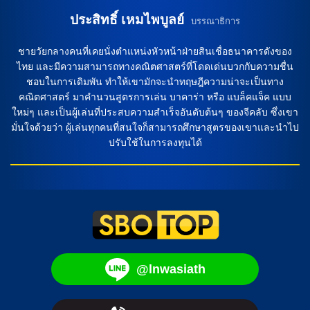
ประสิทธิ์ เหมไพบูลย์
บรรณาธิการ
ชายวัยกลางคนที่เคยนั่งตำแหน่งหัวหน้าฝ่ายสินเชื่อธนาคารดังของ
ไทย และมีความสามารถทางคณิตศาสตร์ที่โดดเด่นบวกกับความชื่น
ชอบในการเดิมพัน ทำให้เขามักจะนำทฤษฎีความน่าจะเป็นทาง
คณิตศาสตร์ มาคำนวนสูตรการเล่น บาคาร่า หรือ แบล็คแจ็ค แบบ
ใหม่ๆ และเป็นผู้เล่นที่ประสบความสำเร็จอันดับต้นๆ ของจีคลับ ซึ่งเขา
มั่นใจด้วยว่า ผู้เล่นทุกคนที่สนใจก็สามารถศึกษาสูตรของเขาและนำไป
ปรับใช้ในการลงทุนได้
@lnwasiath