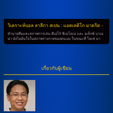
วิเคราะห์บอล ลาลีกา สเปน : แอตเลติโก มาดริด -
vs- ราโย บาเยกาโน่
ทำนายทีมและสภาพการเล่น ดีเอโก้ ซิเมโอเน่ และ อเล็กซ์ บาเอ
น่า ยังไม่มั่นใจในสภาพร่างกายของตนเอง ในขณะที่ โฮเซ่ มา
เรีย คีเมเนซ ยังต้องรอการประเมินสภาพความฟิตอีกบางส่วน การ
ทำนายว่า ฮูเลียน อัลวาเรซ จะเป็นกองหน้าคู่กับ อองตวน กรี
ซมันน์ ซึ่งจะให้ความสามารถในด้านการโจมตีของทีมมาดริด
อย่างแน่นอน นักเตะที่มีสภาพร่างกายไม่สมบูรณ์ ในทางกลับกัน,
อินญีโก้ เปเรซ และ ฟราน เปเรซก็ยังต้องรอการประเมินสภาพ
เกี่ยวกับผู้เขียน
ความฟิต อย่างไร้สาระ นอกจากนี้ คอนเตนเดอร์ กัลลาเกอร์, อูไน
โลเปซ, และ เป๊ป ชาบาร์เรีย ก็มีโอกาสสลับลงสนามในเกมนี้ การ
เล่นและการจัดวางทีม ทีมมาดริดจะเล่นในระบบ (4-4-2) โดยให้
ยาน โอบลัค ป้องกันมือเกม และ ฮูเลียน อัลวาเรซ และ อองตวน
กรีซมันน์ เป็นกองหน้า ในขณะเดียวกันทีมอินญีโก้ เปเรซ จะเล่น
ในระบบ (4-2-3-1) โดยให้ […]