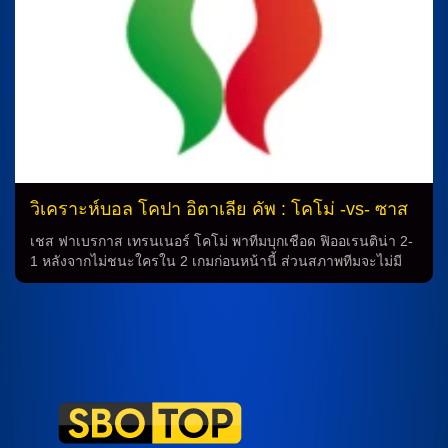
ริญโญล่าได้ ความพร้อมของทัพเเขา ในเกมนี้ ยูเวนตุสยังต้อง
เผชิญกับการขาดนักเตะสำคัญอย่างอับดู ฮาร์ราอุย, ดาเนี่ยล มอส
เกร่า, โทมาส ซุสลอฟ และ โรแบร์โต้ กายาร์ดินี่ ที่เจ็บไปในขณะ
เดียวกัน นิโกลัส วาเลนตินี่ กับ ฟัลลู ชาม ยังต้องสลัดความเข้ากัน
ได้ใจ นอกจากนี้ นักเตะสำคัญอื่นๆ ก็สลดไปด้วย อ่านเพิ่มเติม:
ลอเรนโซ่ มอนติโป ต้องยืนที่ประตู และนักเตะเชียร์จาก กองหลัง
อุไน นูนเญซ, วิคเตอร์ เนลส์สัน และ มาร์ติน เฟรเซ่ ต้องพยายาม
ให้ดีอย่างมาก การระบาดของโรค มีข่าวร้ายๆ […]
วิเคราะห์บอล โคปา อิตาเลีย คัพ : โคโม่ -vs- ซาส
ซูโอโล่
เชส ฟาเบรกาส เทรนเนอร์ โคโม่ พาทีมบุกเชือด ฟิออเรนติน่า 2-
1 หลังจากไม่ชนะใครใน 2 เกมก่อนหน้านี้ ส่วนสภาพทีมจะไม่มี
อัสซาน ดิเยา, อิ๊กนาเซ่ ฟาน เดอ เบรมป์ และ อัลแบรโต้ ดอสเซ
น่า ที่ยังเจ็บ ทีมจะได้ ฆาโกโบ รามอน กองหลังพ้นโทษแบนจาก
เกมลีกล่าสุดลงเล่นได้ โดยทีมน่าจะปรับพักตัวหลักหลายคนทั้ง นี
โก้ ปาซ, ฌอง บูเตซ, อเล็กซ์ วาเย่, นิโคลัส คูห์ และ อัลบาโร่ โม
ราต้า อนาตาซิออส ดูวิคาส ที่ทำสองประตูในรอบที่แล้วจะออก
สตาร์ทเป็นตัวจริง โดยมี เยย์เดน อับได, มาร์ติน บาตูริน่า และ
เฆซุส โรดรีเกซ คอยช่วย ฟาบิโอ กรอสโซ่ นายใหญ่ ซาสซูโอโล่
สู้ได้ดีเลยในเกมล่าสุดแม้จะแพ้ อินเตอร์ […]