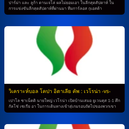
เซีย
ปาร์ม่า และ ลูก้า ดานเจโล่ ผลไม่ยอมเอา ในลีกสุดสัปดาห์ ใน
การแข่งขันลีกสุดสัปดาห์ที่ผ่านมา ทีมการ์ลอส กูเอสต้า
เทรนเนอร์ ปาร์ม่า ต้องพบกับเครโมเนเซ่ ในเกมที่ลงจอดเสมอ 0-
0 ทำให้ทีมยังไม่สามารถชนะใครในลีกซีซั่นนี้ต่อไป ซึ่งในรอบที่
แล้วใน โคปปา อิตาเลีย ทีมเปิดบ้านชนะ เปสคาร่า 2-0 เกมนี้ยัง
ไม่มี ยาค็อบ ออนเดรจก้า และ มาติย่า ฟรีกาน เจ็บเหมือนเดิม ใน
ขณะที่ เลาตาโร่ วาเลนติ ที่ได้พักมาเต็มๆ จะกลับมาเป็นตัวจริง
ในแนวรับ และด้านอื่นๆ ไซออน ซูซูกิ, อาเดรียง เบร์นาเบ้ และ
พาทริค คูโตรเน่ จะได้พัก โดยทีมจะใช้ เอดูอาร์โด้ คอร์วี่,
คริสเตียน โอดอนเญซ และ มิลาน ดูริช ออกสตาร์ทตัวจริง ลูก้า
ดานเจโล่ ยังไม่เอาใครในลีก ในทางกลับกัน […]
วิเคราะห์บอล โคปา อิตาเลีย คัพ : เวโรน่า -vs-
เวเนเซีย
เปาโล ซาเน็ตติ นายใหญ่ เวโรน่า เปิดบ้านเสมอ ยูเวนตุส 1-1 ศึก
กัลโช่ เซเรีย อา ในการเดินทางเข้าสู่เกมรอบถัดไปของพวกเขา
ในลีก ยูเวนตุสต้องพบกับ เชริญโญล่า ทีมจาก เซเรีย ซี และสิ่งที่
ทำให้เกมนี้มีความสนุกสนานมากขึ้นคือความล้มเหลวจากเกม
ก่อนหน้านี้ที่ทำให้ทีมต้องสู้ถึงดวลจุดโทษกว่าจะสามารถผ่านเช