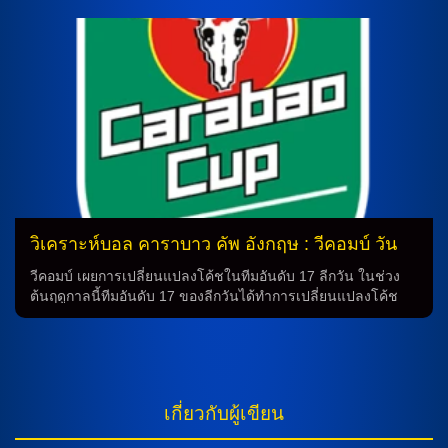
กริมสบี ทีมที่ออกแบบโดยเดวิด อาร์เทลล์ ทีมกริมสบี ที่ตอนนี้อยู่
อันดับ 6 ในลีกทู กำลังมีสภาพทีมที่ดีและแข็งแกร่งมากขึ้น โดยมี
นักเตะเช่น เจซ คาเบีย ที่เป็นตัวนำทีมที่ยิงไปได้ทั้งในลีกทูและคา
ราบาวคัพอย่างรวดเร็ว ### ทีมเบรนท์ฟอร์ด ทีมที่มั่นใจจากการ
ผ่านลิเวอร์พูล ทีมเบรนท์ฟอร์ด ที่ตอนนี้อยู่อันดับ 11 ในพรีเมียร์ลีก
ก็มีการทำผลงานอันน่าประทับใจ เมื่อเปิดบ้านชนะลิเวอร์พูล 3-2
ทีมนี้ยังมีนักเตะที่บาดเจ็บอย่าง อารอน ฮิคกี้ย์, จอช ดาซิลวา, อัน
โตนี่ มิลัมโบ ซึ่งอาจทำให้ทีมต้องปรับปรุงการเล่นในอนาคต ###
การระแวดระวังของทีม ทีมกริมสบี จะมีการพบกับทีมเบรนท์ฟอร์ด
ซึ่งเป็นทีมที่มั่นใจจากการผ่านลิเวอร์พูล และอาจจะเป็นการ
ทดสอบที่ยากลำบากสำหรับทีมที่มีผลงานที่ดีในช่วงนี้ การทำนาย
ว่าทีมไหนจะเป็นผู้ชนะในการแข่งขันนี้จึงเป็นสิ่งที่น่าตื่นเต้น ###
วิเคราะห์บอล คาราบาว คัพ อังกฤษ : วีคอมบ์ วัน
รายชื่อนักเตะสำคัญของทั้งสองทีม – กริมสบี (4-2-3-1) : คริสตี้
เดอเรอร์ส -vs- ฟูแล่ม
พิม, ฮาร์วี่ย์ […]
วีคอมบ์ เผยการเปลี่ยนแปลงโค้ชในทีมอันดับ 17 ลีกวัน ในช่วง
ต้นฤดูกาลนี้ทีมอันดับ 17 ของลีกวันได้ทำการเปลี่ยนแปลงโค้ช
จาก ไมค์ ด๊อดด์ส เป็น ไมเคิ่ล ดัฟฟ์ ในวันที่ 18 กันยายน ที่ผ่านมา
สภาพทีมก่อนการแข่งขัน ก่อนการแข่งขัน ทีมไม่มี จอช สโกเวน
และ จอร์จ แอ๊บบ็อตต์ ที่บาดเจ็บ และยังมี แซม เบลล์, คอลี่ย์ วูโด
รว์ และ ไนออล ฮักกินส์ ติดคัพ-ไท อย่างเดียว ส่วนอื่นๆ ไม่มี
ปัญหาเพิ่มเติม การแข่งขันล่าสุด ในเกมล่าสุด ทีมพบกับนิวคาส
เกี่ยวกับผู้เขียน
เซิล ซึ่งเสียใจเมื่อพ่าย 0-1 ในเกมที่ยิงท้าย เป็นการแพ้ล่าสุดทำให้
เจอเหตุการณ์แพ้ในลีก 4 เกมติดต่อ การเปลี่ยนแปลงทีม รูปแบบ