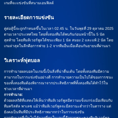
เกมที่จะแข่งขันที่สนามเอนฟิลด์
รายละเอียดการแข่งขัน
คู่ต่อสู้นี้จะถูกกำหนดขึ้นในเวลา 02.45 น. ในวันพุธที่ 29 ตุลาคม 2025
ตามเวลาประเทศไทย โดยทั้งสองทีมได้พบกันก่อนหน้านี้ใน 5 นัด
สุดท้าย โดยทีมลิเวอร์พูลได้ชนะเพียง 1 นัด สมอง 2 และแพ้ 2 นัด โดย
เกมล่าสุดในลีกคือการพ่าย 1-2 จากทีมอื่นเมื่อเดือนกันยายนที่ผ่านมา
วิเคราะห์ฟุตบอล
การทำนายผลบอลในเกมนี้เป็นสิ่งที่น่าตื่นเต้น โดยทั้งสองทีมมีความ
สามารถในการแข่งขันอย่างดี การทำนายความเป็นไปได้ของการชนะ
ของทั้งสองทีมต้องพิจารณาจากประสิทธิภาพที่ทั้งสองทีมได้ทำไว้ใน
ช่วงเวลาที่ผ่านมา
การทำนาย:
ด้วยผลสถิติที่แสดงให้เห็นว่าทีมลิเวอร์พูลมีความแข็งแกร่งเมื่อเทียบกับ
ทีมคริสตัล พาเลซ แม้ว่าทีมลิเวอร์พูลจะมีสถานะต่ำกว่าในตาราง แต่
ยังคงเป็นทีมที่มีประสิทธิภาพมากกว่าในการแข่งขัน
การทำนายที่เป็นไปได้มากที่สุดในเกมนี้คือการชนะของทีมลิเวอร์พูล