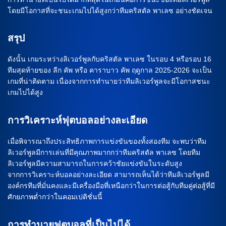
โดยมีโอกาสที่จะชนะเกมไปได้สูงกว่าทีมคริสตัล พาเลซ อย่างชัดเจน
สรุป
ดังนั้น เกมระหว่างลิเวอร์พูลกับคริสตัล พาเลซ ในรอบ 4 หรือรอบ 16
ทีมสุดท้ายของ ลีก คัพ หรือ คาราบาว คัพ ฤดูกาล 2025-2026 จะเป็น
เกมที่น่าติดตาม เนื่องจากการทำนายว่าทีมลิเวอร์พูลจะมีโอกาสชนะ
เกมไปได้สูง
การวิเคราะห์ฟุตบอลอย่างละเอียด
เมื่อพิจารณาถึงประสิทธิภาพการแข่งขันของทั้งสองทีม จะพบว่าทีม
ลิเวอร์พูลมีการเล่นที่มีคุณภาพมากกว่าทีมคริสตัล พาเลซ โดยทีม
ลิเวอร์พูลมีความสามารถในการคว้าชัยแข่งขันในระดับสูง
จากการวิเคราะห์บอลอย่างละเอียด สามารถเห็นได้ว่าทีมลิเวอร์พูลมี
องค์กรทีมที่มั่นคงและมีเครื่องมือที่เหนือกว่าในการต่อสู้กับทีมคู่ต่อสู้ที่มี
ศักยภาพต่ำกว่าในคอมเปติชั่นนี้
การทำนายฟุตบอลที่เป็นไปได้