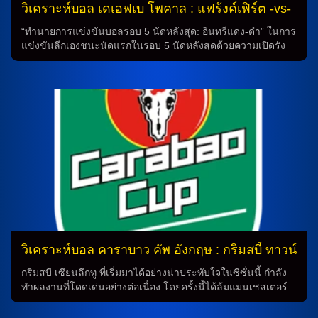
วิเคราะห์บอล เดเอฟเบ โพคาล : แฟร้งค์เฟิร์ต -vs-
ดอร์ทมุนด์
“ทำนายการแข่งขันบอลรอบ 5 นัดหลังสุด: อินทรีแดง-ดำ” ในการ
แข่งขันลีกเองชนะนัดแรกในรอบ 5 นัดหลังสุดด้วยความเปิดรัง
อัด 2-0 หน้ากว่าเซ็นต์ เพาลี ทีมอินทรีแดง-ดำของกุนซือ ดีโน่
ท็อปป์โมลเลอร์ กลับมาเต็มพลัง โดยมีโยนาธาน เบอร์คาร์ต ที่ได้
ยิง 2 ประตูในนัดล่าสุดตั้งใจยึดตัวในตำแหน่งหน้าเป้า ส่วนอัน
การ์ คเนาฟ์ และ ชาน อูซุน ยังคงเล่นเกมเหมือนเดิม ส่วนทีม
“เสือเหลือง” ของกุนซือ นิโก้ โควัช เบียดชนะ โคโลญจน์ ในนัด
ล่าสุดทำให้ชนะ 3 จาก 5 นัดหลังสุด แม้จะแพ้ในนัดเดียวกันกับบา
เยิร์น มิวนิค แต่ความพร้อมในการลงเล่นบอลในนัดนี้ยังไม่มี ยู
เลี่ยน ดูรานวิลล์ และ เอ็มเร่ ชาน ที่บาดเจ็บทั้งหมด ส่งผลให้มักซิ
มิเลียน ไบเออร์ ที่ลงสำรองยิงประตูชัยที่แล้ว คาดว่าจะได้เล่นใน
ตำแหน่งหน้าเป้า และมาร์เซล ซาบิตเซอร์ อาจจะมาแทนที่ปาส
กาล กรอสส์ ในตำแหน่งกลาง […]
วิเคราะห์บอล คาราบาว คัพ อังกฤษ : กริมสบี้ ทาวน์
-vs- เบรนท์ฟอร์ด
กริมสบี เซียนลีกทู ที่เริ่มมาได้อย่างน่าประทับใจในซีซั่นนี้ กำลัง
ทำผลงานที่โดดเด่นอย่างต่อเนื่อง โดยครั้งนี้ได้ล้มแมนเชสเตอร์
ยูไนเต็ดในรอบที่สอง และผ่านเชฟฟิลด์ เว้นส์เดย์ในรอบที่สาม
น่าสนใจที่จะเห็นว่าทีมนี้มีความเข้มแข็งอย่างไรบ้างในช่วงนี้ ###