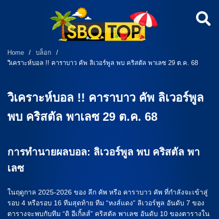
Home
/
บล็อก
/
วิเคราะห์บอล !! คาราบาว คัพ ลิเวอร์พูล พบ คริสตัล พาเลซ 29 ต.ค. 68
วิเคราะห์บอล !! คาราบาว คัพ ลิเวอร์พูล
พบ คริสตัล พาเลซ 29 ต.ค. 68
การทำนายผลบอล: ลิเวอร์พูล พบ คริสตัล พา
เลซ
ในฤดูกาล 2025-2026 ของ ลีก คัพ หรือ คาราบาว คัพ ที่กำลังจะเข้าสู่
รอบ 4 หรือรอบ 16 ทีมสุดท้าย ทีม “หงส์แดง” ลิเวอร์พูล อันดับ 7 ของ
ตารางจะพบกับทีม “ดิ อีเกิ้ลส์” คริสตัล พาเลซ อันดับ 10 ของตารางใน