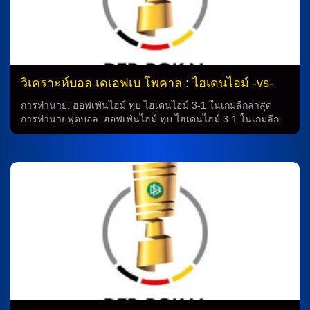
วิเคราะห์บอล เดเอฟเบ โพคาล : ไฮเดนไฮม์ -vs-
ฮัมบูร์ก
การทำนาย: ฮอฟเฟ่นไฮม์ ทุบ ไฮเดนไฮม์ 3-1 ในเกมลีกล่าสุด
การทำนายฟุตบอล: ฮอฟเฟ่นไฮม์ ทุบ ไฮเดนไฮม์ 3-1 ในเกมลีก
ล่าสุด ในเกมลีกล่าสุด ทีมไฮเดนไฮม์ ของเทรนเนอร์ ฟรังค์ ชมิดท์
ถูกทีมฮอฟเฟ่นไฮม์ ทุบด้วยคะแนน 3-1 ซึ่งทำให้ทีมนี้แพ้ถึง 3 จาก
4 นัดหลัง สถานการณ์ของทีม หลังจากเกมล่าสุดที่เซอร์ลอร์ด
คอนเตห์, แฟร้งค์ เฟลเลอร์, เลอาร์ท พาซาเราด้า และ มิเคล เคา
ฟ์มันน์ มีปัญหาบาดเจ็บทั้งหมด ทำให้ไม่สามารถช่วยทีมได้ ปราก
ฎว่ามาเทียส ฮอนซัค และ มาร์วิน พีรินเงอร์ ที่เป็นสำรองในเกม
ลีก จะได้สลับลงตัวจริงแทน อาเดรียน เบ็ค และ อาริยอน อิบราฮิ
โมวิช โดยมี บูดู ซิฟซิวัดเซ่ เป็นหน้าเป้า สถานการณ์ของทีมที่ต่อ
เนื่อง ทีม […]